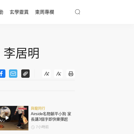
動
玄學靈異
東周專欄
優享生活
醫療百科
 李居明
親子天地
與寵同行
東周專欄
與寵同行
娛樂名人
Airside名物躺平小狗 家
長講3個字即快樂彈起
文化藝術
7小時前