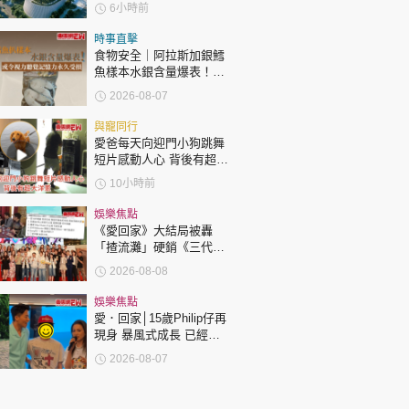
6小時前
時事直擊
食物安全｜阿拉斯加銀鱈
魚樣本水銀含量爆表！或
令視力聽覺記憶力永久受
2026-08-07
損
與寵同行
愛爸每天向迎門小狗跳舞
短片感動人心 背後有超大
洋蔥
10小時前
娛樂焦點
《愛回家》大結局被轟
「揸流灘」硬銷《三代同
糖》 劇集播畢台前幕後喊
2026-08-08
爆場面感人
娛樂焦點
愛．回家│15歲Philip仔再
現身 暴風式成長 已經高
過「三太」樊亦敏！
2026-08-07