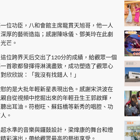
神機妙算 李丞責
緣來有理 麥玲玲
鬼靈精怪 威師兄
每一位功臣，八和會館主席龍貫天旭哥，他一人
了深厚的藝術造詣；感謝陳咏儀、鄧美玲在此劇
台光芒。
這位跨界天后交出了120分的成績，給觀眾一個
每一首歌都發揮得淋漓盡致，成功塑造了觀眾心
白對欣欣說：「我沒有找錯人！」
PCM 電腦廣場
星島頭條
星島日報
頭條日報
星島
欣慰的是大批年輕新星表現出色。感謝宋洪波在
我親自從視頻中挖掘出來的年輕丑生王郭啟輝，
EDUPLUS
眾聽出耳油。符樹旺、蘇鈺橋等新秀的唱腔、功
有人。
款
版權及免責聲明
Copyright © 東周網 版權所有 . 不得
弟超水準的音樂與鑼鼓設計，梁煒康的舞台和燈
的精彩演出，帶給觀眾最高的藝術享受。