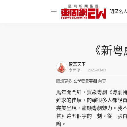
明星名
明星名人
娛樂焦點
《新粵
話題人物
智富天下
東姑熱話
李居明
2026-03-03
閱讀更多
玄學靈異專欄
內容
馬年開門紅，賀歲粵劇《粵劇特
東周食玩通
難求的佳績，的確很多人都說買
樂在灣區
東
完美呈現，盡顯粵劇魅力。我
普》這五個字的一刻。從一張
飲食玩樂
喻。