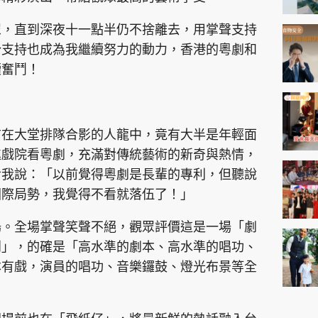
眾，直到深夜十一點半仍不捨離去，用掌聲支持
份支持也成為我繼續努力的動力，香港的粵劇和
續奮鬥！
前在大堂排隊合影的人龍中，竟有大半是年輕面
進戲院看粵劇，充滿對傳統藝術的新奇與熱情，
對我說：「以前覺得粵劇是長輩的專利，但聽說
國際局勢，我覺得不看就落伍了！」
場。全場掌聲笑聲不絕，觀眾評價這是一場「劇
到」，的確是「高水準的劇本、高水準的唱功、
本有戲，演員的唱功、音樂鑼鼓、燈光布景等全