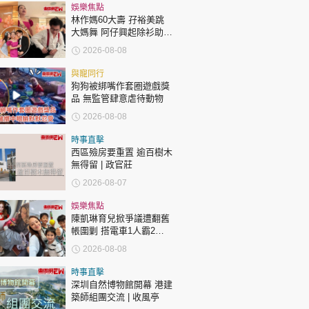
時政財經
娛樂焦點
林作媽60大壽 孖裕美跳
健康生活
大媽舞 阿仔興起除衫助慶
回應兩女交好有原因
飲食旅遊
2026-08-08
與寵同行
狗狗被綁嘴作套圈遊戲獎
品 無監管肆意虐待動物
2026-08-08
時事直擊
西區殮房要重置 逾百樹木
環球
The Standard
無得留 | 政官莊
親子王
2026-08-07
娛樂焦點
陳凱琳育兒掀爭議遭翻舊
帳圍剿 搭電車1人霸2個
位 被轟自私欠公德心 有
2026-08-08
指反應過度不公平
轉載 ©Eastweek.com.hk. All rights reserved.
時事直擊
深圳自然博物館開幕 港建
築師組團交流 | 收風亭