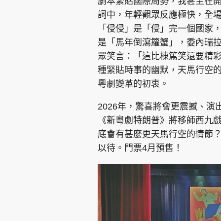
劇本緊貼國際局勢，我甚至在
詞中，年輕觀眾反應極快，全
「侵侵」是「侵」完一個國家
是「馬年倒瀉籮蟹」，委內瑞
眾笑言：「這比棟篤笑還要精
種緊貼時事的幽默，天馬行空
粵劇變革的初衷。
2026年，驚喜將會更震撼、
《新粵劇特朗普》將移師西九
底會有甚麼更天馬行空的情節
以待。門票4月預售！