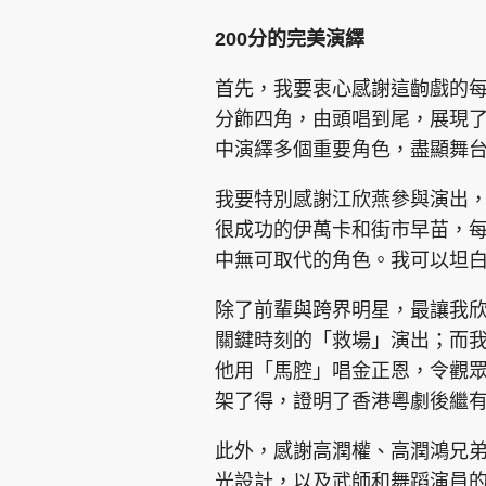
200分的完美演繹
首先，我要衷心感謝這齣戲的
分飾四角，由頭唱到尾，展現
中演繹多個重要角色，盡顯舞
集團旗下品牌
我要特別感謝江欣燕參與演出，
很成功的伊萬卡和街市早苗，
中無可取代的角色。我可以坦
東周刊
cazbuyer
東Touch
除了前輩與跨界明星，最讓我
關鍵時刻的「救場」演出；而
Oh!爸媽
JobMarket
頭條搵工
他用「馬腔」唱金正恩，令觀
架了得，證明了香港粵劇後繼
關於我們
聯絡我們
隱私政策聲明
使用條
此外，感謝高潤權、高潤鴻兄
光設計，以及武師和舞蹈演員