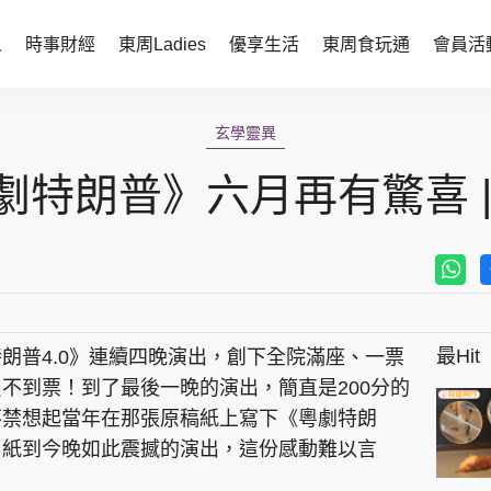
人
時事財經
東周Ladies
優享生活
東周食玩通
會員活
時事財經
東周Ladies
玄學靈異
時事直擊
談情說性
劇特朗普》六月再有驚喜 |
財經智庫
時尚生活
焦點人物
健康醫美
她世代力量
卓越女性
最Hit
朗普4.0》連續四晚演出，創下全院滿座、一票
會員活動
玄學靈異
不到票！到了最後一晚的演出，簡直是200分的
周JETSO
東勝運程
不禁想起當年在那張原稿紙上寫下《粵劇特朗
白紙到今晚如此震撼的演出，這份感動難以言
智富天下 李居明