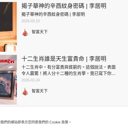
揭子華神的辛酉紋身密碼 | 李居明
揭子華神的辛酉紋身密碼 | 李居明
2026-03-10
智富天下
十二生肖誰是天生富貴命 | 李居明
十二生肖中，有分富貴與貧窮的。這個說法，表面
令人震驚！將人分十二種的生肖學，竟已寫下你一
生的榮辱？我覺得這種生肖致富觀念卻十分準確。
2026-02-24
以目今世界的首富作例來看，確有極為準確的占
智富天下
算！哪個生肖最多富豪？十二
用我們的網站即表示您同意我們的 Cookie 政策。
版權及免責聲明
Copyright © 東周網 版權所有 . 不得轉載