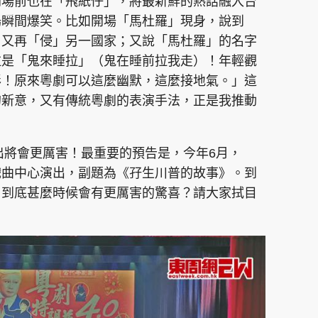
開場前也在「飛紙仔」，將最新鮮的熱話融入台
場瞬間爆笑。比如開場「馬杜羅」現身，說到
，又再「侵」另一國家；又說「馬杜羅」的名字
拉是「鬼來睡拉」（鬼在睡前拉我走）！年輕觀
彩！原來粵劇可以這麼幽默，這麼接地氣。」這
的新意，又有傳統粵劇的表演手法，正是我推動
演出將會更厲害！最重要的預告是，今年6月，
戲曲中心演出，副題為《孖生川普的故事》。到
？到底甚麼時候會有更厲害的驚喜？請大家拭目