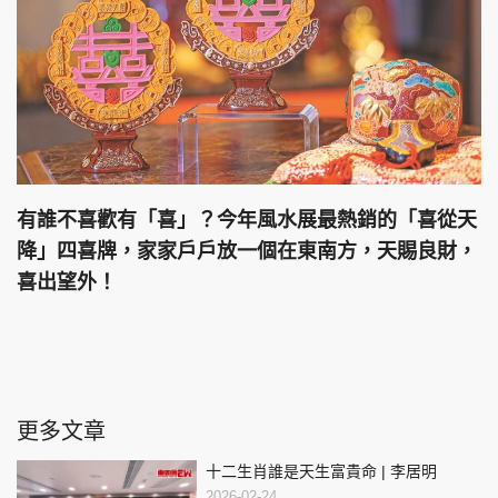
有誰不喜歡有「喜」？今年風水展最熱銷的「喜從天
降」四喜牌，家家戶戶放一個在東南方，天賜良財，
喜出望外！
更多文章
十二生肖誰是天生富貴命 | 李居明
2026-02-24