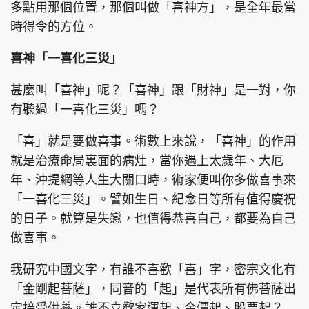
多點用那個位置，那個叫做「喜神方」，是全年最當
時得令的方位。
喜神「一喜化三災」
頭條搵工
EDUPLUS
甚麼叫「喜神」呢？「喜神」跟「財神」是一對，你
有聽過「一喜化三災」嗎？
關於我們
使用條款
「喜」就是要做喜事。術數上來說，「喜神」的作用
聯絡我們
版權及免責聲明
就是治療命局裏面的病灶，當你遇上太歲年、大厄
隱私政策聲明
年、沖提綱等人生大關口時，術家便叫你多做喜事來
「一喜化三災」。譬如生日、紀念日等所有值得慶祝
的日子。就算是失戀，也值得恭喜自己，都要為自己
Copyright © 東周網 版權所有 . 不得轉載
做喜事。
©Eastweek.com.hk. All rights reserved.
我研究中國文字，有誰不喜歡「喜」字，密宗文化有
「金剛起菩薩」，同音的「起」是代表所有佛菩薩出
定接受供養。誰不喜歡家運起、金價起、股票起？