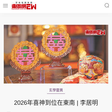
明星名人
時事財經
東周Ladies
優享生活
東周食玩通
會員活動
玄學靈異
玄學靈異
東周專欄
2026年喜神到位在東南 | 李居明