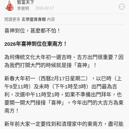
智富天下
集團旗下品牌
李居明
2026-02-17
閱讀更多
玄學靈異專欄
內容
喜神到位，甚麼都不怕！
東周刊
cazbuyer
東Touch
2026年喜神到位在東南方！
為何傳統文化大年初一選吉時、吉方出門很重要？因
為我們打開大門的時候就是接「喜神」！
PCM 電腦廣場
星島頭條
星島日報
新春大年初一（西曆2月17日星期二），以巳時（上
午9至11時）及未時（下午1時至3時）出門最為吉
利，次選中午11時至1時，如果不準備出門拜年，也
頭條日報
星島環球
The Standard
要開一開大門接接「喜神」。今年出門的大吉方為東
南方！
新年前大家一定要找到和清理家中的東南方，盡可能
親子王
Oh!爸媽
JobMarket