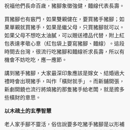
祝福他們長命百歲，豬腳象徵強健，麵線代表長壽。
買豬腳也有竅門，如果雙親健在，要買豬手豬腳；如
果單親就買豬手，如果是繼父母，只買豬腳就可以。
頭條搵工
EDUPLUS
如果父母不想吃太油膩，可以贈送禮品代替，附上紅
包表達孝敬心意（紅包袋上要寫豬腳、麵線）。這段
時間去台灣，很流行吃豬腳和麵線祈求長壽，所以有
關於我們
使用條款
機會不妨吃吃，應一應節。
聯絡我們
版權及免責聲明
隱私政策聲明
講到豬手豬腳，大家最深印象應該是嫁女、結婚過大
禮時會出現豬手，叫作「橫財就手」。而新舖開張，
新劇開鏡也流行將燒豬的那隻豬手給老闆，就是搲多
些橫財的意思。
Copyright © 東周網 版權所有 . 不得轉載
©Eastweek.com.hk. All rights reserved.
以木疏土的玄學智慧
老人家手腳不靈活，俗信說要多吃豬手豬腳是以形補