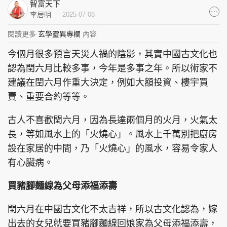
智富天下
集團旗下品牌
李居明
2025-07-08
閱讀更多
玄學靈異專欄
內容
今個月很多預言天災人禍的陰影，其實中國古文化也
東周刊
cazbuyer
東Touch
認為閏六月比較多事，今年是多事之年。所以術家不
建議在閏六月作重大決定，例如大額投資、樓宇買
賣、重要合約等等。
古人不喜歡閏六月，因為長達兩個月的火月，火氣太
PCM 電腦廣場
星島頭條
星島日報
長，等如風水上的「火燒心」。風水上千萬別把廚房
設在家居的中間，乃「火燒心」的風水，容易令家人
有心臟病。
頭條日報
星島環球
The Standard
買豬腳麵線為父母添福添壽
閏六月在中國古文化不太吉祥，所以古文化認為，嫁
出去的女兒就要買豬腳麵線回娘家為父母添福添壽，
親子王
Oh!爸媽
JobMarket