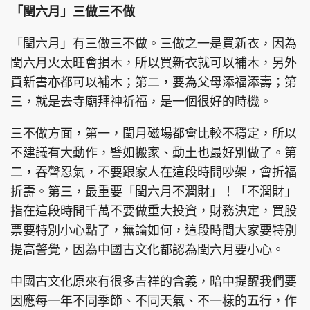
「閏六月」三做三不做
「閏六月」有三做三不做。三做之一是買新衣，因為
閏六月火太旺會損木，所以買新衣就可以補木，另外
買新書亦都可以補木；第二，要為父母添福添壽；第
三，就是去寺廟拜神祈福，是一個很好的時機。
三不做方面，第一，閏月磁場都會比較不穩定，所以
不建議有大動作，譬如搬家、動土也最好別做了。第
二，吞聲忍氣，不要跟家人在這段時間吵架，會折福
折壽。第三，最重要「閏六月不潤財」！「不潤財」
指在這段時間千萬不要做重大投資，財務決定，買股
票要特別小心點了，無論如何，這段時間大家要特別
提高警覺，因為中國古文化都認為閏六月要小心。
中國古文化原來有很多吉祥的含義，暗中提醒我們要
因應每一年不同季節、不同天氣、不一樣的五行，作