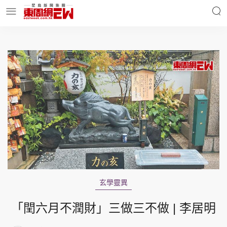
明星名人
時事財經
東周Ladies
優享生活
東周食玩通
會員活動
玄學靈異
玄學靈異
東周專欄
「閏六月不潤財」三做三不做 | 李居明