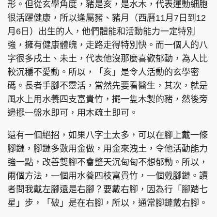
形。但從玄學角度，豬是亥，是水木，代表運動細胞
很活躍健康，所以逢屬豬、豬月（西曆11月7日到12
月6日）出生的人，他們體能和活動能力一定特別
強，擁有健康體魄，走路走得特別快。而一個人的八
字很多戌土、未土，代表他沒那麼喜歡郁動，為人比
較沉穩不愛動。所以，「亥」是令人活動的玄學密
碼。長者手腳不靈活，當然先要看醫生，其次，就是
風水上用水養四支富貴竹，擺一隻木製的豬，然後旁
邊擺一盤水即可，用木疏土即可。
還有一個絕招，如果八字土太多，可以在腳上戴一條
腳鏈，腳鏈多數用金做，用金來洩土，令他活動能力
強一點，改善雙腳不會整天沉甸甸不想郁動。所以，
兩個方法，一個用水養四枝富貴竹，一個戴腳鏈。讀
者問我戴左腳還是右腳？要戴右腳，因為行「腳踏七
星」步，「破」是在右腳，所以，通常腳鏈戴右腳。