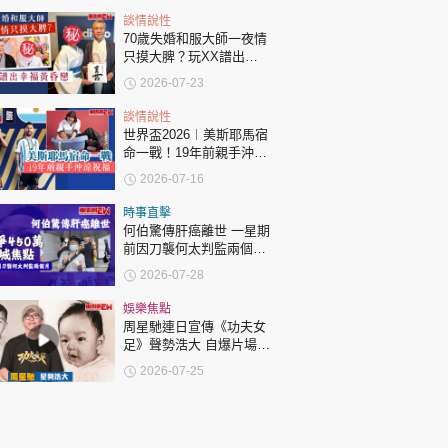
談情說性
70歲失婚和服大師一夜情
只摸大脾？玩XX譜出幸
福黃昏戀！
2026-07-23
談情說性
世界盃2026︱美斯耶馬宿
命一戰！19年前親手沖涼
祝福！
2026-07-16
時事直擊
何伯驚傳肝癌離世 一星期
前因刀襲何太判監兩個月
昔日爭450萬成全城焦點
2026-07-28
娛樂焦點
周星馳連日宣傳《功夫女
足》聲勢浩大 自爆片場不
權威 小時一睇樣就知是食
2026-07-25
腦聰明仔