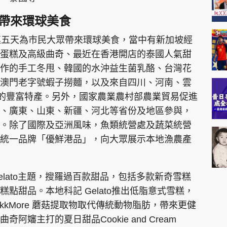
日帶來環球美食
連五天為市民大眾帶來環球美食，當中有新加坡經
蛋糕及高級曲奇、最近在香港開店的泰國人氣甜
每日新鮮製作的手工冬甩、韓國的水沖益生菌乳酪、台灣花
澳門老字號蝦子撈麵，以及來自四川、河南、雲
市區的豐富特產。另外，國家農業農村部農業貿易促進
、廣東、山東、新疆、河北等省份及地區參與，
。除了國際及亞洲風味，魚類統營處及蔬菜統營
統一品牌「優鮮港品」，向大眾展示本地漁農產
lato主題，搜羅過百款甜品，包括多款新奇雪糕
點甜品。本地科記 Gelato推出低脂意式雪糕，
kkMore 蘑菇提取物取代傳統動物脂肪，帶來更健
嬸主打的夏日甜品Cookie and Cream