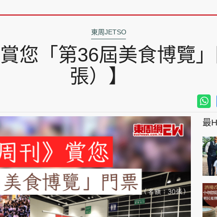
東周JETSO
賞您「第36屆美食博覽」
張）】
最Hi