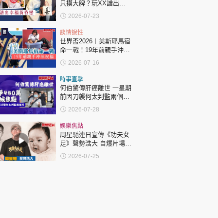
只摸大脾？玩XX譜出幸
福黃昏戀！
2026-07-23
談情說性
世界盃2026︱美斯耶馬宿
命一戰！19年前親手沖涼
祝福！
2026-07-16
時事直擊
何伯驚傳肝癌離世 一星期
前因刀襲何太判監兩個月
昔日爭450萬成全城焦點
2026-07-28
娛樂焦點
周星馳連日宣傳《功夫女
足》聲勢浩大 自爆片場不
權威 小時一睇樣就知是食
2026-07-25
腦聰明仔