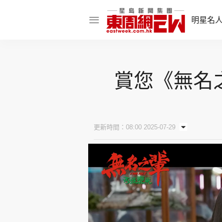
明星名
明星名人
賞您《無名
娛樂焦點
話題人物
東姑熱話
更新時間：08:00 2025-07-29
東周食玩通
樂在灣區
東
飲食玩樂