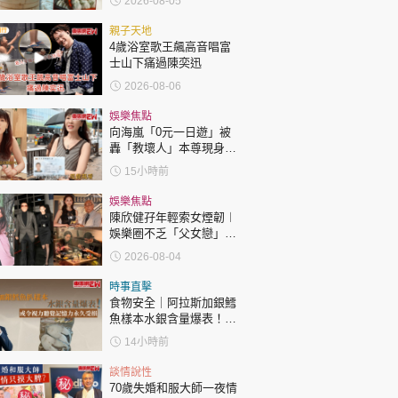
2026-08-05
親子天地
4歲浴室歌王飆高音唱富
士山下痛過陳奕迅
2026-08-06
娛樂焦點
向海嵐「0元一日遊」被
轟「教壞人」本尊現身回
應網民
15小時前
娛樂焦點
陳欣健孖年輕索女煙韌︱
娛樂圈不乏「父女戀」
「爺孫戀」 年齡差距最大
2026-08-04
達51歲 最受矚目有李龍
基謝賢
時事直擊
食物安全｜阿拉斯加銀鱈
魚樣本水銀含量爆表！或
令視力聽覺記憶力永久受
14小時前
損
談情說性
70歲失婚和服大師一夜情