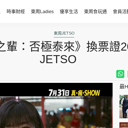
人
時事財經
東周Ladies
優享生活
東周食玩通
會員活
時事財經
東周Ladies
東周JETSO
之輩：否極泰來》換票證2
時事直擊
談情說性
財經智庫
時尚生活
JETSO
焦點人物
健康醫美
她世代力量
卓越女性
最Hi
會員活動
玄學靈異
周JETSO
東勝運程
智富天下 李居明