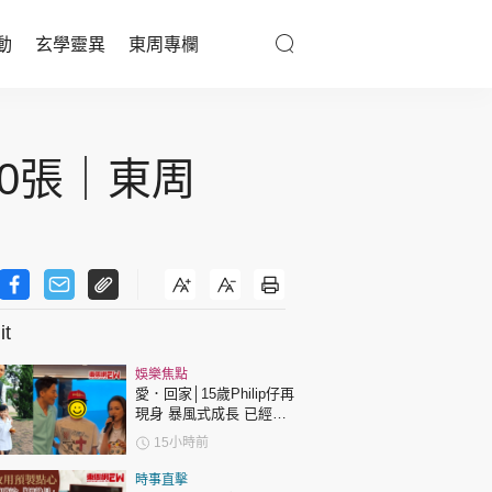
動
玄學靈異
東周專欄
優享生活
0張｜東周
醫療百科
親子天地
與寵同行
t
東周專欄
娛樂焦點
愛．回家│15歲Philip仔再
娛樂名人
現身 暴風式成長 已經高
過「三太」樊亦敏！
15小時前
文化藝術
時事直擊