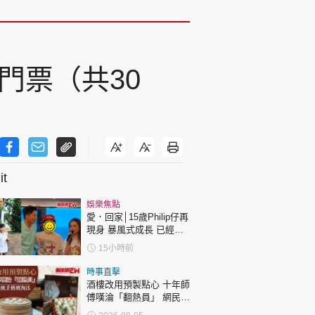
門票（共30
t
娛樂焦點
愛．回家│15歲Philip仔再
現身 暴風式成長 已經高
過「三太」樊亦敏！
15小時前
時事直擊
酒樓改用預製點心 十年師
傅嘆淪「翻熱員」 網民憂
傳統手藝被淘汰