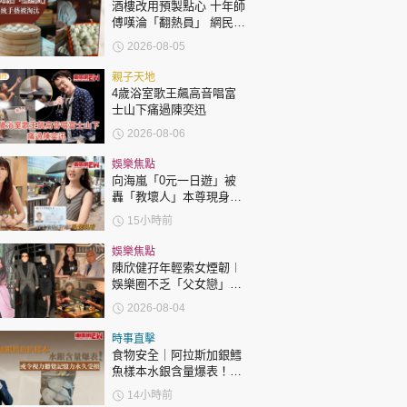
時政財經
酒樓改用預製點心 十年師
傅嘆淪「翻熱員」 網民憂
健康生活
傳統手藝被淘汰
2026-08-05
飲食旅遊
親子天地
4歲浴室歌王飆高音唱富
士山下痛過陳奕迅
2026-08-06
娛樂焦點
向海嵐「0元一日遊」被
轟「教壞人」本尊現身回
應網民
環球
The Standard
親子王
15小時前
娛樂焦點
陳欣健孖年輕索女煙韌︱
娛樂圈不乏「父女戀」
「爺孫戀」 年齡差距最大
2026-08-04
達51歲 最受矚目有李龍
基謝賢
時事直擊
轉載 ©Eastweek.com.hk. All rights reserved.
食物安全｜阿拉斯加銀鱈
魚樣本水銀含量爆表！或
令視力聽覺記憶力永久受
14小時前
損