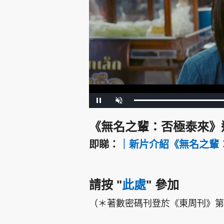
集團旗下品牌
L
P
U
o
a
n
a
u
m
d
s
u
東周刊
cazbuyer
東Touch
e
《無名之輩：否極泰來》
e
t
d
e
:
6
即睇：
｜新片介紹《無名之輩：否極
9
.
8
6
%
Oh!爸媽
JobMarket
頭條搵工
請按
"
此處
"
參加
關於我們
聯絡我們
隱私政策聲明
使用條
（＊著數密碼刊登於《東周刊》第1