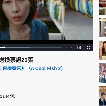
神機妙算 李丞責
緣來有理 麥玲玲
鬼靈精怪 威師兄
R
-
0:32
P
F
i
u
c
l
e
t
l
PCM 電腦廣場
星島頭條
星島日報
頭條日報
星島
送換票證20張
u
s
r
c
m
e
r
-
e
泰來》（A Cool Fish 2）
i
e
a
n
n
-
P
i
i
c
EDUPLUS
t
n
u
r
e
i
款
版權及免責聲明
Copyright © 東周網 版權所有 . 不得
144期）
n
g