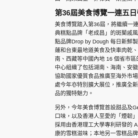
第36屆美食博覽一連五
美食博覽踏入第36屆，將繼續一
典糕點品牌「老成昌」的斑蘭戚風
點品牌Drop by Dough 
蓮和台東最地道美食及快車肉乾、
南、西藏等中國內地 16 個省
中心組織了包括湖南、海南、安徽
協助國家優質食品推廣至海外市場
處今年亦特別擴大展位，推廣全新
品的獨特魅力。
另外，今年美食博覽首設甜品及Ge
口味，以及香港人至愛的「煙韌」糕
採用由香港理工大學專利研發的 A
康的雪糕滋味；本地另一雪糕品牌曲奇阿