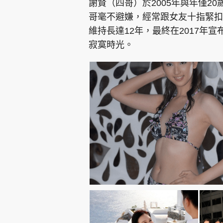
謝賢（四哥）於2005年與年僅20
哥毫不避嫌，經常跟女友十指緊扣
維持長達12年，最終在2017年
寂寞時光。