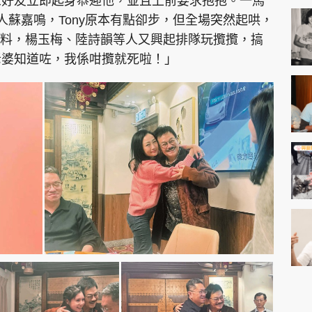
一眾好友立即起身恭迎他，並且上前要求抱抱。一馬
T
人蘇嘉鳴，Tony原本有點卻步，但全場突然起哄，
料，楊玉梅、陸詩韻等人又興起排隊玩攬攬，搞
i
我老婆知道咗，我係咁攬就死啦！」
m
e