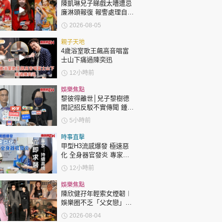
時政財經
陳凱琳兒子睇戲太嘈遭忌
廉淋頭報復 報警處理自責
健康生活
護子不力 歐錦棠陳倩揚齊
2026-08-05
表態「媽媽有責任」
飲食旅遊
親子天地
4歲浴室歌王飆高音唱富
士山下痛過陳奕迅
12小時前
娛樂焦點
黎彼得離世│兒子黎樹德
開記招反駁不實傳聞 鍾志
光代好友澄清：冇經濟問
環球
The Standard
親子王
5小時前
題
時事直擊
甲型H3流感爆發 極速惡
化 全身器官發炎 專家：
持續高燒要立即求醫
12小時前
娛樂焦點
轉載 ©Eastweek.com.hk. All rights reserved.
陳欣健孖年輕索女煙韌︱
娛樂圈不乏「父女戀」
「爺孫戀」 年齡差距最大
2026-08-04
達51歲 最受矚目有李龍