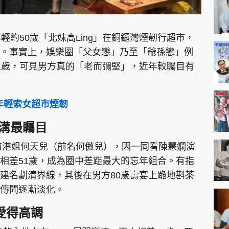
輕約50歲「北妹高Ling」在銅鑼灣煙韌行超巿，
。事實上，娛樂圈「父女戀」乃至「爺孫戀」例
1歲，可見男方真的「老而彌堅」，近年較矚目有
孖年輕索女超市煙韌
鴻溝最矚目
與前港姐何天兒（前名何傲兒），因一同看陳慧嫻演
相差51歲，成為圈中差距最大的忘年組合。有指
建名劃清界線，其後在男方80歲壽宴上跪地斟茶
戀傳聞逐漸淡化。
距愛得高調