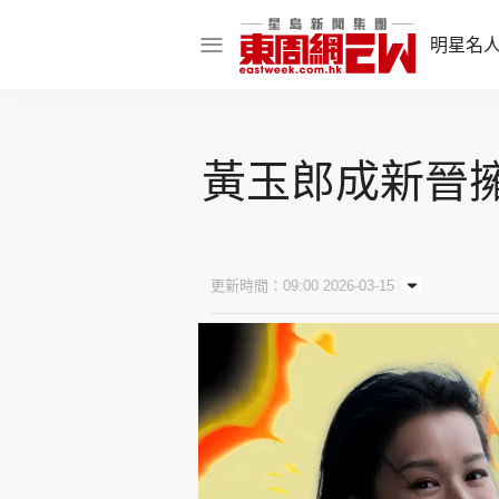
明星名
明星名人
黃玉郎成新晉擁
娛樂焦點
話題人物
東姑熱話
更新時間：09:00 2026-03-15
東周食玩通
樂在灣區
東
飲食玩樂