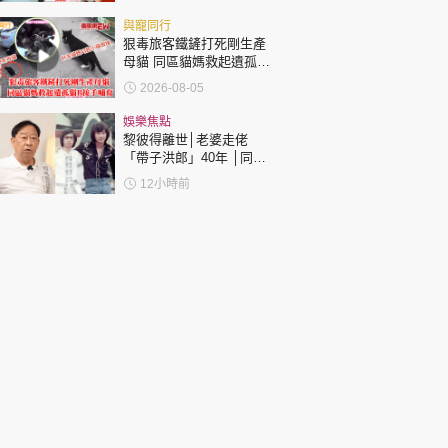
與寵同行
狠毒旅客鐵鏟打死剛生產
母貓 同區貓媽救起遺孤貓
B接手哺育
2026-08-05
娛樂焦點
黎彼得離世│老婆走佬
「帶子洪郎」40年 │同許
冠傑聯手合作《浪子心
12小時前
聲》成經典 合作7年拆夥