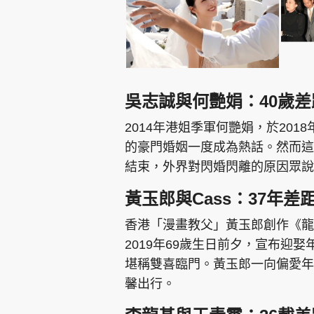
吳志誠與何艷娟：40歲差
2014年港姐季軍何艷娟，於20
的豪門婚姻一度成為熱話。然而這
結束，外界對閃婚閃離的原因眾說
黃玉郎與Cass：37年差
香港「漫畫教父」黃玉郎創作《龍
2019年69歲生日前夕，宣布迎娶
堪稱雙喜臨門。黃玉郎一向偏愛年
馨出行。