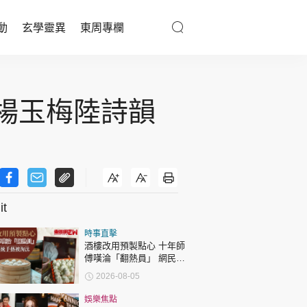
動
玄學靈異
東周專欄
優享生活
 楊玉梅陸詩韻
醫療百科
親子天地
與寵同行
t
東周專欄
時事直擊
酒樓改用預製點心 十年師
娛樂名人
傅嘆淪「翻熱員」 網民憂
傳統手藝被淘汰
2026-08-05
文化藝術
娛樂焦點