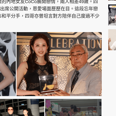
歲的內地女友CoCo展開戀情，兩人相差49歲。四
出席公開活動，恩愛場面歷歷在目。這段忘年戀
宣布和平分手，四哥亦曾坦言對方陪伴自己度過不少