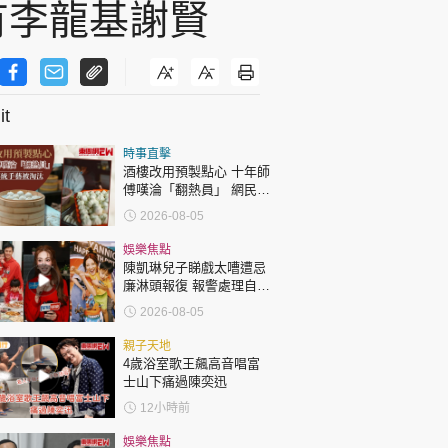
有李龍基謝賢
t
時事直擊
酒樓改用預製點心 十年師
傅嘆淪「翻熱員」 網民憂
傳統手藝被淘汰
2026-08-05
娛樂焦點
陳凱琳兒子睇戲太嘈遭忌
廉淋頭報復 報警處理自責
護子不力 歐錦棠陳倩揚齊
2026-08-05
表態「媽媽有責任」
親子天地
4歲浴室歌王飆高音唱富
士山下痛過陳奕迅
12小時前
娛樂焦點