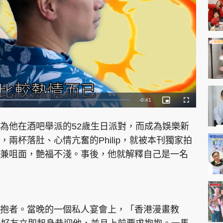
神機妙算 李丞責
緣來有理 麥玲玲
鬼靈精怪 威師兄
R
-
0:40
P
F
i
u
c
l
e
t
l
PCM 電腦廣場
星島頭條
星島日報
頭條日報
星島
u
s
朋友為他在酒吧舉派的52歲生日派對，而成為娛樂新
r
c
m
e
r
-
e
兩杯落肚、心情亢奮的Philip，就被本刊獨家拍
i
e
a
n
n
兼咀面，艶福不淺。事後，他就解釋自己是一名
-
P
i
i
c
EDUPLUS
t
n
u
r
e
i
款
版權及免責聲明
Copyright © 東周網 版權所有 . 不得
n
抱者。當晚的一個私人宴會上，「香港漫畫教
g