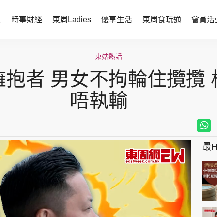
人
時事財經
東周Ladies
優享生活
東周食玩通
會員活
時事財經
東周Ladies
東姑熱話
抱者 男女不拘輪住攬攬
時事直擊
談情說性
財經智庫
時尚生活
唔執輸
焦點人物
健康醫美
她世代力量
卓越女性
最Hi
會員活動
玄學靈異
周JETSO
東勝運程
智富天下 李居明