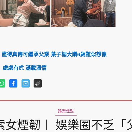
 盡得真傳可繼承父業 葉子楣大讚6歲難似想像
竇」處處有虎 滿載溫情
娛樂焦點
索女煙韌︱ 娛樂圈不乏「