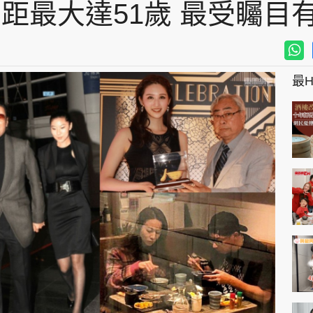
差距最大達51歲 最受矚目
最Hi