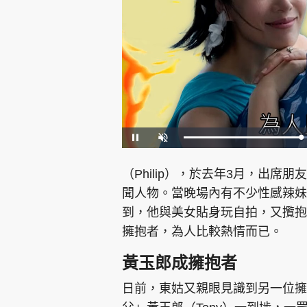
集團旗下品牌
L
P
U
o
a
n
a
u
m
d
s
u
東周刊
cazbuyer
東Touch
e
e
t
（Philip），於去年3月，出席
d
e
:
6
聞人物。當晚場內有不少性感辣妹，
4
.
0
到，他與美女貼身玩自拍，又攬抱
2
%
擁抱者，為人比較熱情而已。
Oh!爸媽
JobMarket
頭條搵工
黃玉郎成擁抱者
關於我們
聯絡我們
隱私政策聲明
使用條
日前，東姑又親眼見識到另一位擁