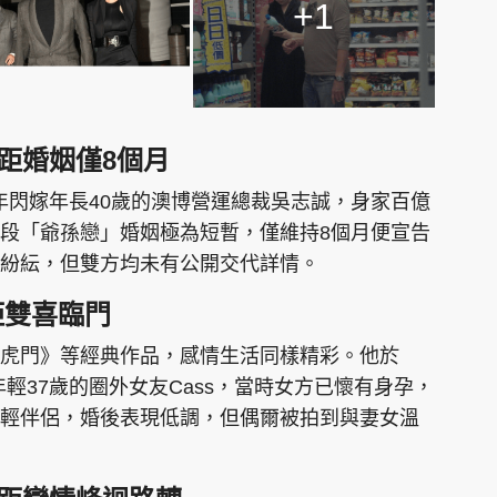
+1
距婚姻僅8個月
18年閃嫁年長40歲的澳博營運總裁吳志誠，身家百億
段「爺孫戀」婚姻極為短暫，僅維持8個月便宣告
紛紜，但雙方均未有公開交代詳情。
距雙喜臨門
虎門》等經典作品，感情生活同樣精彩。他於
年輕37歲的圈外女友Cass，當時女方已懷有身孕，
輕伴侶，婚後表現低調，但偶爾被拍到與妻女溫