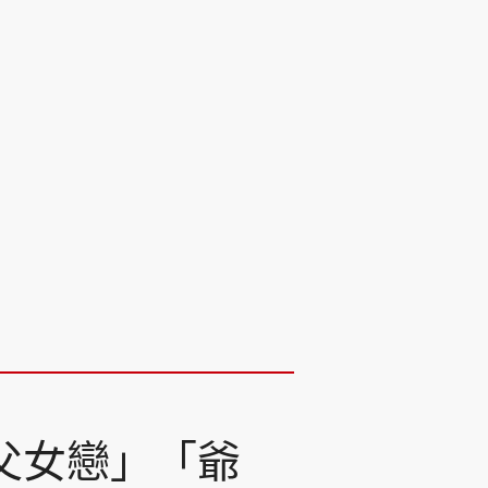
父女戀」「爺