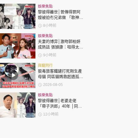
基謝賢
娛樂焦點
黎彼得離世│曾傳得罪阿
嫂被迫冇兄弟做 「歌神」
許冠傑親筆撰寫悼念忘友
8小時前
娛樂焦點
夫妻的博弈│激吻郭柏妍
成熱話 張頴康：咀得太
多，一啲都唔享受！
9小時前
與寵同行
狠毒旅客鐵鏟打死剛生產
母貓 同區貓媽救起遺孤貓
B接手哺育
2026-08-05
娛樂焦點
黎彼得離世│老婆走佬
「帶子洪郎」40年 │同許
冠傑聯手合作《浪子心
12小時前
聲》成經典 合作7年拆夥