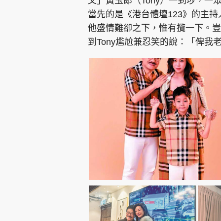
父」黃玉郎（Tony）一到埗，
當先的是《港台體壇123》的主持
他盛情難卻之下，惟有攬一下。豈
到Tony尷尬兼忍笑的說：「俾