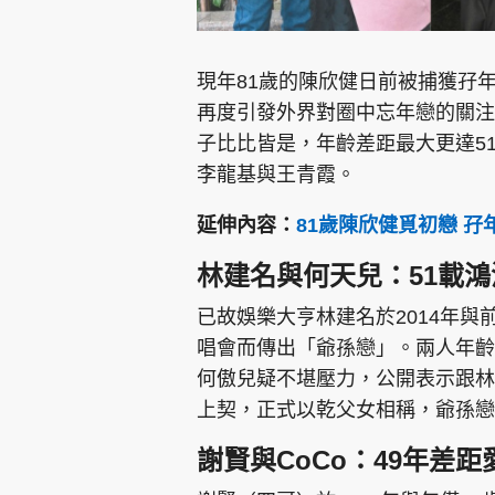
現年81歲的陳欣健日前被捕獲孖年
再度引發外界對圈中忘年戀的關注
子比比皆是，年齡差距最大更達5
李龍基與王青霞。
延伸內容：
81歲陳欣健覓初戀 
林建名與何天兒：51載
已故娛樂大亨林建名於2014年
唱會而傳出「爺孫戀」。兩人年齡
何傲兒疑不堪壓力，公開表示跟林
上契，正式以乾父女相稱，爺孫
謝賢與CoCo：49年差