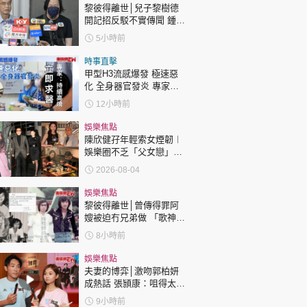
黎彼得離世│兒子黎樹德
開記招反駁不實傳聞 鍾志
光代好友澄清：冇經濟問
5小時前
題
時事直擊
甲型H3流感爆發 極速惡
化 全身器官發炎 專家：
持續高燒要立即求醫
12小時前
娛樂焦點
陳欣健孖年輕索女煙韌︱
娛樂圈不乏「父女戀」
「爺孫戀」 年齡差距最大
2026-08-04
達51歲 最受矚目有李龍
基謝賢
娛樂焦點
黎彼得離世│曾傳得罪阿
嫂被迫冇兄弟做 「歌神」
許冠傑親筆撰寫悼念忘友
8小時前
娛樂焦點
夫妻的博弈│激吻郭柏妍
成熱話 張頴康：咀得太
多，一啲都唔享受！
9小時前