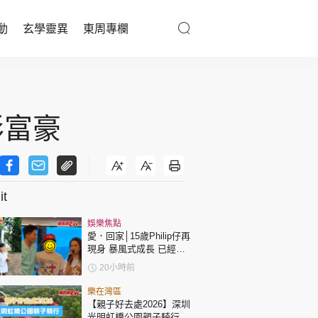
動
玄學靈異
東周專欄
優享生活
醫療百科
形富豪
親子天地
與寵同行
t
娛樂焦點
東周專欄
愛．回家│15歲Philip仔再
現身 暴風式成長 已經高
過「三太」樊亦敏！
娛樂名人
20小時前
文化藝術
樂在灣區
【親子好去處2026】深圳
光明虹橋公園親子騎行：