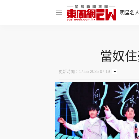
明星名
明星名人
娛樂焦點
當奴住
話題人物
東姑熱話
更新時間：17:55 2025-07-19
東周食玩通
樂在灣區
東
飲食玩樂