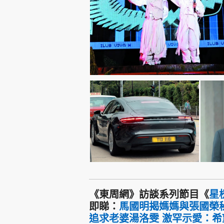
《東周網》訪談系列節目《
星
即睇：
馬國明揭媽媽與張國榮秘
追求老婆湯洛雯 激罕示愛：