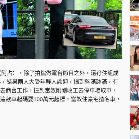
神機妙算 李丞責
緣來有理 麥玲玲
鬼靈精怪 威師兄
（阿占），除了拍檔做電台節目之外，還孖住組成
PCM 電腦廣場
星島頭條
星島日報
頭條日報
星島
入歌影視界，結果兩人大受年輕人歡迎，搵到盤滿缽滿，有
去商台工作，撞到當奴剛剛收工去停車場取車，
這款車起碼要100萬元起標，當奴住豪宅揸名車，
EDUPLUS
款
版權及免責聲明
Copyright © 東周網 版權所有 . 不得