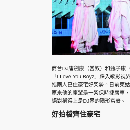
集團旗下品牌
商台DJ唐劍康（當奴）和甄子康
東周刊
cazbuyer
東Touch
「I Love You Boyz」踩
指兩人已住豪宅好架勢。日前東姑
原來他的座駕是一架保時捷房車，
Oh!爸媽
JobMarket
頭條搵工
絕對稱得上是DJ界的隱形富豪。
好拍檔齊住豪宅
關於我們
聯絡我們
隱私政策聲明
使用條