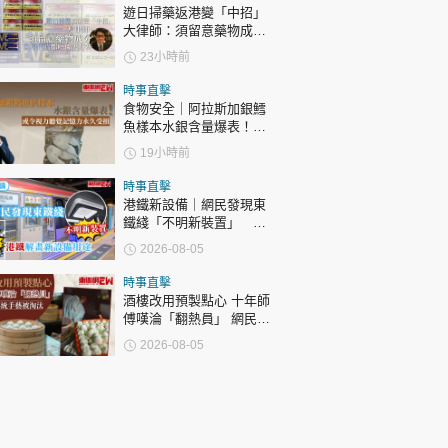
遊日掃藥返港變「中招」
大律師：須留意藥物成分
自用代購都唔係護身符
23小時前
時事直擊
食物安全｜阿拉斯加銀鱈
魚樣本水銀含量爆表！或
令視力聽覺記憶力永久受
19小時前
損
時事直擊
港鐵新設備｜網民發現東
鐵綫「不明新裝置」 港
鐵解畫新設備用途
2026-08-05
時事直擊
酒樓改用預製點心 十年師
傅嘆淪「翻熱員」 網民憂
傳統手藝被淘汰
2026-08-05