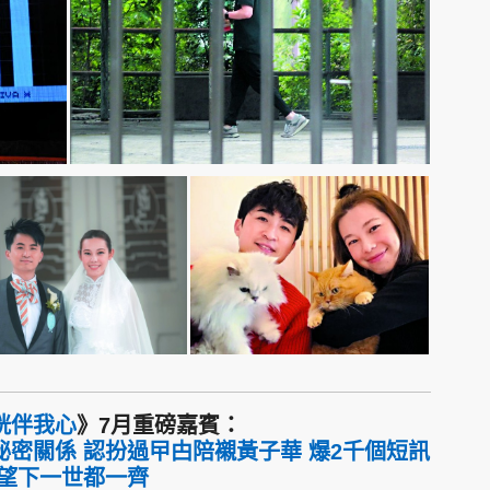
桄伴我心
》7月重磅嘉賓：
密關係 認扮過曱甴陪襯黃子華 爆2千個短訊
希望下一世都一齊