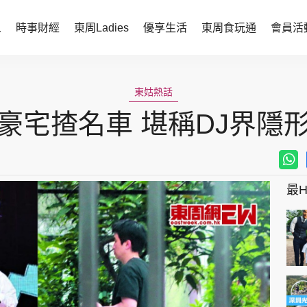
人
時事財經
東周Ladies
優享生活
東周食玩通
會員活
時事財經
東周Ladies
東姑熱話
時事直擊
談情說性
豪宅揸名車 堪稱DJ界隱
財經智庫
時尚生活
焦點人物
健康醫美
她世代力量
卓越女性
最Hi
會員活動
玄學靈異
周JETSO
東勝運程
智富天下 李居明