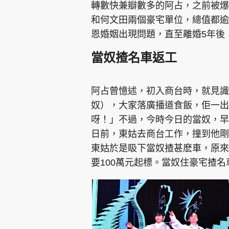
轉數快兼瓣數多的阿占，之前被爆
和何文田兩個豪宅單位，總值都逾
恩婚姻出現問題，直至離婚5年後，
當奴揸名車返工
阿占曾憶述，初入商台時，就見識
奴），大家落廣播道食飯，佢一出
呀！」不過，今時今日的當奴，
日前，東姑去商台工作，撞到他剛
東姑於是𥄫下當奴揸甚麽車，原
要100萬元起標。當奴住豪宅揸名