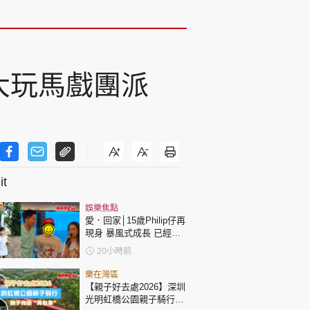
騷 大玩馬戲團派
t
娛樂焦點
愛．回家│15歲Philip仔再
現身 暴風式成長 已經高
過「三太」樊亦敏！
20小時前
樂在灣區
【親子好去處2026】深圳
光明虹橋公園親子騎行：