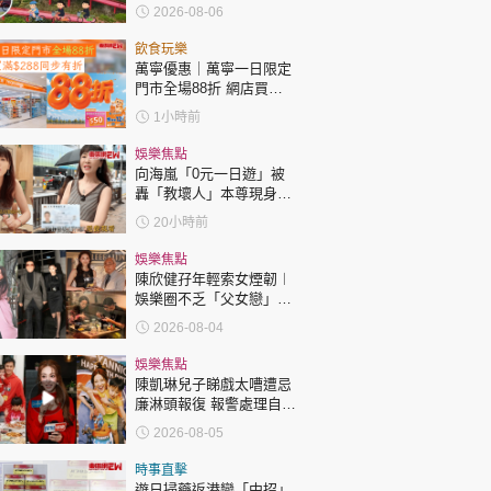
「電助力黃包車」2小時
2026-08-06
環湖
飲食玩樂
萬寧優惠｜萬寧一日限定
門市全場88折 網店買滿
$288同步有折
1小時前
娛樂焦點
向海嵐「0元一日遊」被
轟「教壞人」本尊現身回
應網民
20小時前
娛樂焦點
陳欣健孖年輕索女煙韌︱
娛樂圈不乏「父女戀」
「爺孫戀」 年齡差距最大
2026-08-04
達51歲 最受矚目有李龍
基謝賢
娛樂焦點
陳凱琳兒子睇戲太嘈遭忌
廉淋頭報復 報警處理自責
護子不力 歐錦棠陳倩揚齊
2026-08-05
表態「媽媽有責任」
時事直擊
遊日掃藥返港變「中招」