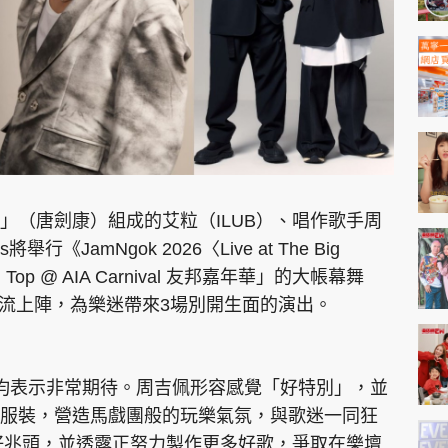
」（唐劍康）組成的艾粒（ILUB）、唱作歌手周
行《JamNgok 2026〈Live at The Big
Top @ AIA Carnival 友邦嘉年華」的大帳幕舞
日輪流上陣，為樂迷帶來3場別開生面的演出。
均表示非常期待。周吉佩形容感覺「好特別」，並
服裝，營造馬戲團般的玩樂氣氛，與歌迷一同狂
個好兆頭，並透露正努力製作更多好歌，爭取在樂壇