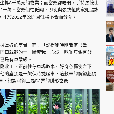
坐擁8千萬元的物業；而當奴都唔弱，手持馬鞍山
2千萬。當奴個性低調，即使與張致恒的家姐張詠
才於2022年公開因性格不合而分開。
過當奴的富貴一面：「記得嗰時剛識佢（當
門口就截的士，嚇死我！心諗，呢啲真係有錢
早已是有車階級。
剛收工，正前往停車場取車。好奇心驅使之下，
來他的座駕是一架保時捷房車，這款車的價錢起碼
車，絕對稱得上是DJ界的隱形富豪。