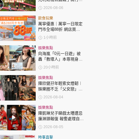
時政財經
「電助力黃包車」2小時
2026-08-06
環湖
健康生活
飲食玩樂
飲食旅遊
萬寧優惠｜萬寧一日限定
門市全場88折 網店買滿
$288同步有折
1小時前
娛樂焦點
向海嵐「0元一日遊」被
轟「教壞人」本尊現身回
應網民
20小時前
環球
The Standard
親子王
娛樂焦點
陳欣健孖年輕索女煙韌︱
娛樂圈不乏「父女戀」
「爺孫戀」 年齡差距最大
2026-08-04
達51歲 最受矚目有李龍
基謝賢
娛樂焦點
陳凱琳兒子睇戲太嘈遭忌
廉淋頭報復 報警處理自責
轉載 ©Eastweek.com.hk. All rights reserved.
護子不力 歐錦棠陳倩揚齊
2026-08-05
表態「媽媽有責任」
時事直擊