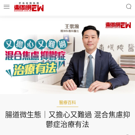
明星名人
時事財經
東周Ladies
優享生活
東周食玩通
會員活動
醫療百科
腸道微生態｜又擔心又難過 混合焦慮抑
玄學靈異
東周專欄
鬱症治療有法