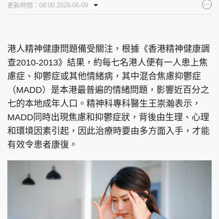
更新時間：08:00 2026-06-09
集團旗下品牌
港人精神健康問題備受關注，根據《香港精神健康調
查2010-2013》結果，約每七名港人便有一人患上焦
東周刊
cazbuyer
東Touch
慮症、抑鬱症或其他情緒病，其中混合焦慮抑鬱症
（MADD）是本港最普遍的情緒問題，影響近百分之
七的本地成年人口。精神科專科醫生王崇瀚表示，
PCM 電腦廣場
星島頭條
星島日報
MADD同時出現焦慮和抑鬱症狀，背後由生理、心理
和環境因素引起，因此治療時要由多方面入手，才能
有效令患者康復。
頭條日報
星島環球
The Standard
親子王
Oh!爸媽
JobMarket