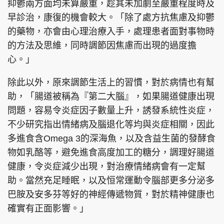
抑鬱兩方面均未算嚴重，趁其未加劇至嚴重程度時及
早診治，康復的機會較大。「除了處方抗焦慮及抑鬱
的藥物，亦會由心理治療入手，處理患者面對事物時
的方法及思維，同時調節因焦慮而出現的過度擔
心。」
除此以外，原來調節生活上的習慣，對於病情也有幫
助，「腸道被稱為『第二大腦』，如果腸道健康出現
問題，容易令炎症因子數量上升，誘發系統性炎症，
不少研究指出情緒病及腦退化等均與炎症相關，因此
多進食含Omega 3的深海魚，以及含益生菌的發酵食
物如乳酪等，避免進食高度加工的糖分，調理好腸道
健康，令炎症減少出現，對治療情緒病會有一定幫
助。當然充足睡眠，以及恒常運動令腦部更多分泌多
巴胺及安多芬等好的神經傳遞物質，對於精神健康也
確實有正面影響。」