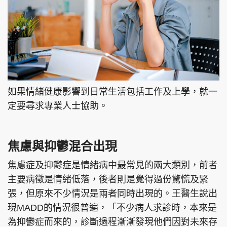
頭條搵工
EDUPLUS
如果情緒健康影響到日常生活包括工作及上學，就一
關於我們
使用條款
定要尋求專業人士協助。
聯絡我們
版權及免責聲明
隱私政策聲明
焦慮與抑鬱混合出現
焦慮症及抑鬱症是情緒病中最常見的兩大類別，前者
Copyright © 東周網 版權所有 . 不得轉載
主要病徵是情緒低落，後者則是覺得過份驚慌及緊
©Eastweek.com.hk. All rights reserved.
張，但原來不少情況是兩者同時出現的。王醫生說出
現MADD的情況很普遍，「不少病人求診時，本來是
為抑鬱症而來的，診斷過程漸漸發現他們因對未來存