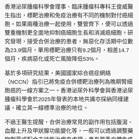
香港泌尿腫瘤科學會理事、臨床腫瘤科專科王俊威醫
生指出，標靶治療和免疫治療有不同的機制對付癌細
胞。如果兩種治療一起使用，雙管齊下，便可以透過
雙重機制更全面地抑制癌細胞生長和消滅癌細胞。研
究發現，接受合併治療的患者，無惡化存活期中位數
為23.9個月，單用標靶治療只有9.2個月，相差14.7
個月，疾病惡化或死亡風險降低53%。
基於多項研究結果，美國國家綜合癌症網絡
（NCCN）指引已將免疫合併標靶治療列為晚期腎細
胞癌的一線方案之一。香港泌尿外科學會與香港泌尿
腫瘤科學會於2025年發表的本地共識亦採納同樣建
議，確立其一線標準治療的地位。
不過王醫生提醒，合併治療常見的副作用包括腹瀉、
血壓上升及甲狀腺功能變化等，一般可以透過調整藥