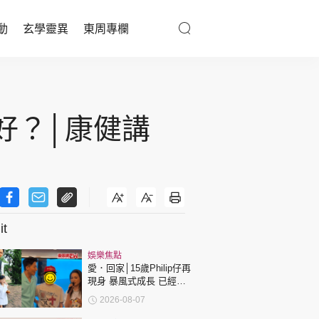
動
玄學靈異
東周專欄
優享生活
醫療百科
好？│康健講
親子天地
與寵同行
t
東周專欄
娛樂焦點
娛樂名人
愛．回家│15歲Philip仔再
現身 暴風式成長 已經高
文化藝術
過「三太」樊亦敏！
2026-08-07