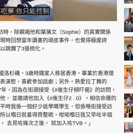
時，除親揭他和葉蒨文（Sophie）的真實關係
現時回想當年讀書的頑皮事件，也覺得極度誇
以跳爛了3張梳化。
美國洛杉磯，3歲時隨家人移居香港，畢業於香港理
表演慾，喜歡參加話劇；另外，熱愛拉丁舞的
17年，因為在街頭接受《#後生仔傾吓偈》的訪問，
， 並邀請他加入《#後生仔2 . 0》。相信命運的
平時我係一個好少返學嘅學生，但係喺街接受訪
所以嗰日就着得齊整啲，咁啱嗰日我又早咗半個
 去見咗幾次之後， 就加入咗TVB。」