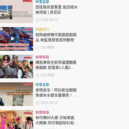
時政財經
時事直擊
西區殮房要重置 逾百樹木
健康生活
無得留 | 政官莊
2026-08-07
飲食旅遊
與寵同行
狗狗被綁嘴作套圈遊戲獎
品 無監管肆意虐待動物
23小時前
娛樂焦點
陳凱琳育兒掀爭議遭翻舊
帳圍剿 搭電車1人霸2個
環球
The Standard
親子王
位 被轟自私欠公德心 有
19小時前
指反應過度不公平
時事直擊
食物安全｜阿拉斯加銀鱈
魚樣本水銀含量爆表！或
令視力聽覺記憶力永久受
2026-08-07
損
轉載 ©Eastweek.com.hk. All rights reserved.
娛樂焦點
林作媽60大壽 孖裕美跳
大媽舞 阿仔興起除衫助慶
回應兩女交好有原因