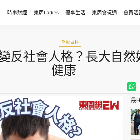
人
時事財經
東周Ladies
優享生活
東周食玩通
會員活
時事財經
東周Ladies
醫療百科
時事直擊
談情說性
 易變反社會人格？長大自然
財經智庫
時尚生活
健康
焦點人物
健康醫美
她世代力量
卓越女性
最Hi
會員活動
玄學靈異
周JETSO
東勝運程
智富天下 李居明