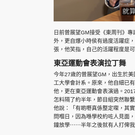
L
U
o
n
a
m
d
u
e
t
日前曾展望GM接受《東周刊》專訪
d
e
:
6
外，更自爆小時侯有過度活躍症，
.
7
7
張，他笑指，自己的活躍程度是可
%
東亞運動會表演拉丁舞
今年27歲的曾展望GM，出生於
工大學會計系。原來，他自細已有
他，更在東亞運動會表演過。20
怎料隔了約半年，節目組突然聯繫他
他說：「有啲嘢真係整定㗎，其實
問嗰日，因為喺學校約咗人見面，
鐘放學⋯⋯半年之後就有人打俾我，