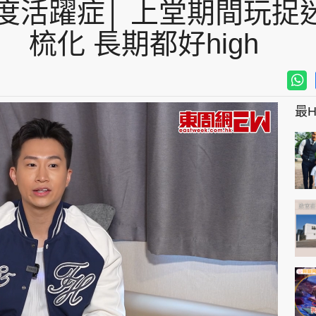
度活躍症│ 上堂期間玩捉迷
梳化 長期都好high
最Hi