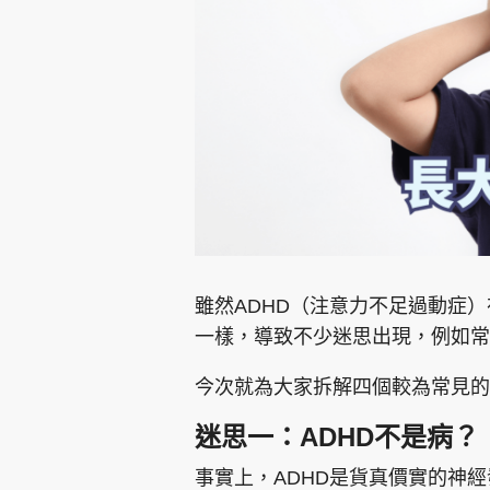
集團旗下品牌
東周刊
cazbuyer
東Touch
雖然ADHD（注意力不足過動症
一樣，導致不少迷思出現，例如常
Oh!爸媽
JobMarket
頭條搵工
今次就為大家拆解四個較為常見的
關於我們
聯絡我們
隱私政策聲明
使用條
迷思一：ADHD不是病？
事實上，ADHD是貨真價實的神