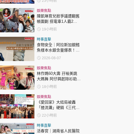
23小時前
娛樂焦點
陳凱琳育兒掀爭議遭翻舊
帳圍剿 搭電車1人霸2個
位 被轟自私欠公德心 有
19小時前
指反應過度不公平
時事直擊
食物安全｜阿拉斯加銀鱈
魚樣本水銀含量爆表！或
令視力聽覺記憶力永久受
2026-08-07
損
娛樂焦點
林作媽60大壽 孖裕美跳
大媽舞 阿仔興起除衫助慶
回應兩女交好有原因
18小時前
娛樂焦點
《愛回家》大結局被轟
「揸流灘」硬銷《三代同
糖》 劇集播畢台前幕後喊
22小時前
爆場面感人
時事直擊
活春宮｜湖南省人民醫院