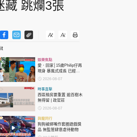
藏 跳爛3張
t
娛樂焦點
愛．回家│15歲Philip仔再
現身 暴風式成長 已經高
過「三太」樊亦敏！
2026-08-07
時事直擊
西區殮房要重置 逾百樹木
無得留 | 政官莊
2026-08-07
與寵同行
狗狗被綁嘴作套圈遊戲獎
品 無監管肆意虐待動物