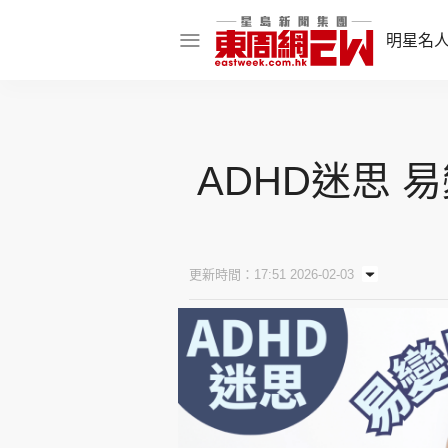
明星名
明星名人
娛樂焦點
ADHD迷思
話題人物
東姑熱話
更新時間：17:51 2026-02-03
東周食玩通
樂在灣區
東
飲食玩樂