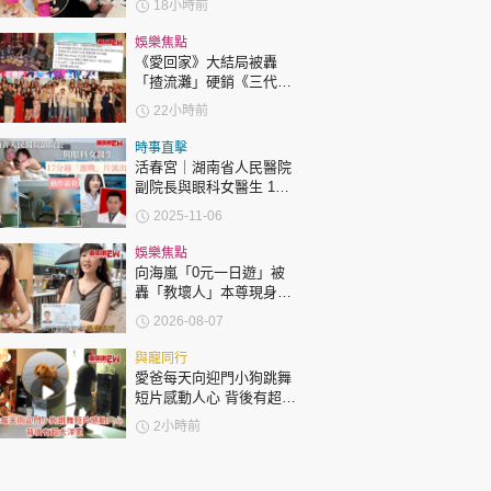
18小時前
娛樂焦點
《愛回家》大結局被轟
「揸流灘」硬銷《三代同
糖》 劇集播畢台前幕後喊
22小時前
爆場面感人
時事直擊
活春宮｜湖南省人民醫院
副院長與眼科女醫生 17
分鐘「激戰」片流出 動作
2025-11-06
露骨 網上瘋傳
娛樂焦點
向海嵐「0元一日遊」被
轟「教壞人」本尊現身回
應網民
2026-08-07
與寵同行
愛爸每天向迎門小狗跳舞
短片感動人心 背後有超大
洋蔥
2小時前