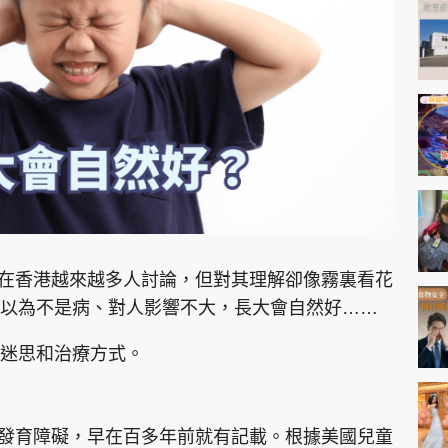
神機妙算 李丞責
緣來有理 麥玲玲
鬼靈精怪 威師兄
PCM 電腦廣場
星島頭條
星島日報
頭條日報
星島
）在香港越來越多人討論，但對其理解卻像霧裏看花
以為不是病、對人影響不大，長大會自然好……
EDUPLUS
迷思和治療方式。
款
版權及免責聲明
Copyright © 東周網 版權所有 . 不得
經發育障礙，早在百多年前就有記載。根據美國兒童