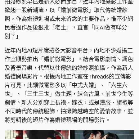
拍婚紗照早已是新人必備節目，近年內地攝影工作室
掀起一股新潮流，以「婚前微電影」取代傳統婚紗
照，作為婚禮進場或未來留念的主要作品，惟不少網
民看過作品後狠批「老土」，直言「同AI做有咩分
別？」
近年內地AI短片席捲各大影音平台，內地不少婚攝工
作室順勢推出「婚前微電影」，結合電影劇情、調色
及背景音樂，代替以往傳統的婚紗照拍攝，作為新人
婚禮開場影片。根據內地工作室在Threads的宣傳影
片可見，此類微電影多以「中式大婚」、「六生六
世」、「三生三世」做主題，結合古風、前世今生等
劇情。新人分別穿上長袍、嫁衣，或是漢服、旗袍等
不同時代的傳統服飾，拍攝跨越時空的愛情故事，並
將剪輯後的短片作為婚禮現場的開場影片。