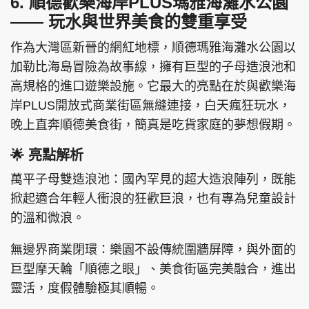
6. 順德歡樂海岸PLUS瑪雅海灘水公園
—— 玩水與世界美食的雙重享受
作為大灣區新晉的網紅地標，順德瑪雅海灘水公園以
加勒比海島冒險為故事線，擁有巨型的子母造浪池和
高規格的進口遊樂設施。它最大的亮點在於與歡樂海
岸PLUS開放式商業街區無縫連接，白天瘋狂玩水，
晚上直奔順德美食街，簡真是吃貨家庭的夢想假期。
🌟 亮點解析
萬平子母雙造浪池：國內罕見的超大造浪陣列，既能
掀起適合年輕人衝浪的狂歡巨浪，也有專為兒童設計
的溫和微浪。
無邊界商業閉環：樂園不設傳統圍牆屏障，與外面的
巨型摩天輪「順德之眼」、美食街區完美融合，進出
靈活，度假體驗極其順暢。