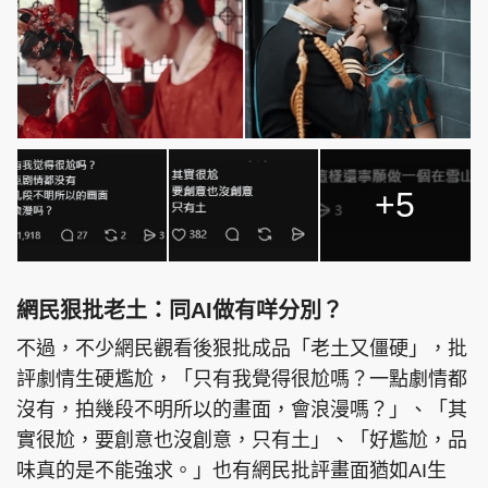
+5
網民狠批老土：同AI做有咩分別？
不過，不少網民觀看後狠批成品「老土又僵硬」，批
評劇情生硬尷尬，「只有我覺得很尬嗎？一點劇情都
沒有，拍幾段不明所以的畫面，會浪漫嗎？」、「其
實很尬，要創意也沒創意，只有土」、「好尷尬，品
味真的是不能強求。」也有網民批評畫面猶如AI生