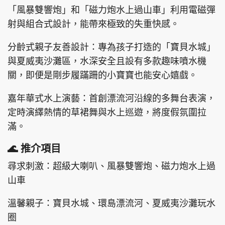
「風暴雙響炮」和「磁力炮水上過山車」利用電磁彈
射與組合式設計，能帶來極致的失重快感。
分齡式親子友善設計：專為孩子打造的「寶貝水城」
與夏威夷沙灘區，水深安全且設有多款趣味噴水機
關，即便是剛步履蹣跚的小寶寶也能安心嬉戲。
嘉年華式水上演藝：首創漂流河沿線的多舞台表演，
定時演繹熱情的草裙舞與水上巡遊，將度假氛圍拉
滿。
🌊 推介項目
尋求刺激：超級大喇叭、風暴雙響炮、磁力炮水上過
山車
溫馨親子：寶貝水城、環島漂流河、夏威夷沙灘玩水
圈