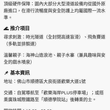
頂級硬件保障：園內大部分大型滑道設備均從國外原
廠進口，在滑行流暢度與安全防護上均屬國際一流水
準。
🌊 推介項目
尋求刺激：時光隧道（全封閉高速盲滑）、飛魚賽道
（多軌並排競速）
溫馨親子：海神山造浪池、親子水寨（兼具趣味與安
全的戲水噴泉）
📌 基本資訊
地址：佛山市順德區大良街道歡樂大道1號
交通：自駕導航至「歡樂海岸PLUS停車場」；或搭
乘廣珠城際鐵路至「順德學院站」後轉乘的士。