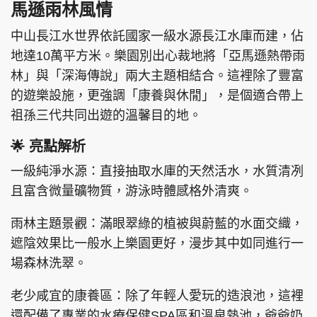
馬遜雨林風情
中山長江水世界依託國家一級水源長江水庫而建，佔
地達10萬平方米。樂園別出心裁地將「亞馬遜熱帶雨
林」與「深海傳說」兩大主題相結合。這裡除了豐富
的遊樂設施，更強調「康養與休閒」，是個適合帶上
祖孫三代共同出遊的溫馨目的地。
🌟 亮點解析
一級純淨水源：直接抽取水庫的天然活水，水質清冽
且富含微量礦物質，游泳時體感格外清爽。
雨林主題景觀：滿眼翠綠的植被與蔚藍的水面交織，
遮陰效果比一般水上樂園更好，漫步其中如同進行一
場森林洗翠。
老少咸宜的康養區：除了年輕人愛玩的造浪池，這裡
還配備了專業的水療保健SPA區和溫泉熱池，爺爺奶