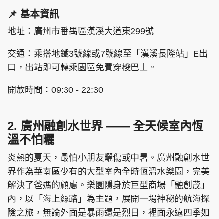
📌 基本資訊
地址：廣州市番禺區漢溪大道東299號
交通：乘搭地鐵3號線或7號線至「漢溪長隆站」E出
口，出站即可轉乘園區免費穿梭巴士。
開放時間：09:30 - 22:30
2. 廣州融創水世界 —— 全天候室內恆
溫不怕曬
炎熱的夏天，最怕小朋友曬傷或中暑。廣州融創水世
界作為華南區少有的大型室內全時恆溫水樂園，完美
解決了爸媽的顧慮。樂園隱身於巨型商場「融創茂」
內，以「海上絲路」為主題，展開一場神秘的航海探
險之旅，無論外面是暴雨還是烈日，裡面永遠四季如