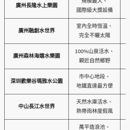
規模最大、
廣州長隆水上樂園
國際級大獎設備
室內全時恆溫、
頭條搵工
EDUPLUS
廣州融創水世界
完全不曬太陽
100%山泉活水、
關於我們
使用條款
廣州森林海嬉水樂園
親近自然鄉野
聯絡我們
版權及免責聲明
隱私政策聲明
市中心地段、
深圳歡樂谷瑪雅水公園
地鐵直達最方便
Copyright © 東周網 版權所有 . 不得轉載
天然水庫活水、
©Eastweek.com.hk. All rights reserved.
中山長江水世界
熱帶雨林度假風
萬平造浪池、