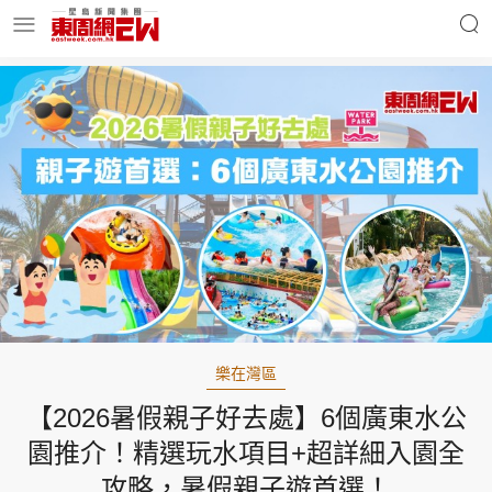
明星名人
時事財經
東周Ladies
優享生活
東周食玩通
會員活動
樂在灣區
【2026暑假親子好去處】6個廣東水公
玄學靈異
東周專欄
園推介！精選玩水項目+超詳細入園全
攻略，暑假親子遊首選！