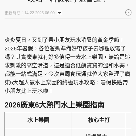
集團旗下品牌
更新時間：14:22 2026-06-09
炎炎夏日，又到了帶小朋友玩水消暑的黃金季節！
東周刊
cazbuyer
東Touch
2026年暑假，各位爸媽準備好帶孩子去哪裡放電了
嗎？其實廣東就有好多值得一去水上樂園，無論是追
求刺激的高空滑道，還是適合低齡寶寶的溫和水寨，
PCM 電腦廣場
星島頭條
星島日報
都能一站式滿足。今次東周食玩通就位大家整理了廣
東5大超人氣水上樂園的終極玩水攻略，暑假快點帶
小朋友北上玩水啦！
2026廣東6大熱門水上樂園指南
頭條日報
星島環球
The Standard
水上樂園
核心主打
親子王
Oh!爸媽
JobMarket