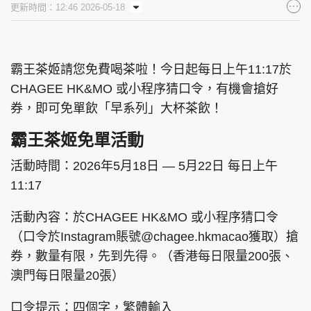
更新時間：12:46 2026-05-18
集團旗下品牌
霸王茶姬請您免費喝茶啦！今日起每日上午11:17於
CHAGEE HK&MO 或小程序猜口令，有機會搶好
東周刊
cazbuyer
東Touch
券，即可免單飲「早系列」大杯茶飲！
霸王茶姬免單活動
PCM 電腦廣場
星島頭條
星島日報
活動時間：2026年5月18日 — 5月22日 每日上午
11:17
活動內容：於CHAGEE HK&MO 或小程序猜口令
（口令於Instagram賬號@chagee.hkmacao獲取）搶
頭條日報
星島環球
The Standard
券，數量有限，先到先得。（香港每日限量200張、
澳門每日限量20張）
口令提示：四個字，繁體輸入
親子王
Oh!爸媽
JobMarket