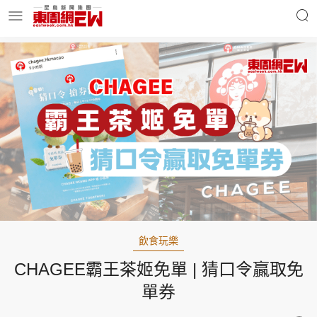
明星名人
時事財經
東周Ladies
優享生活
東周食玩通
會員活動
飲食玩樂
CHAGEE霸王茶姬免單 | 猜口令贏取免
玄學靈異
東周專欄
單券