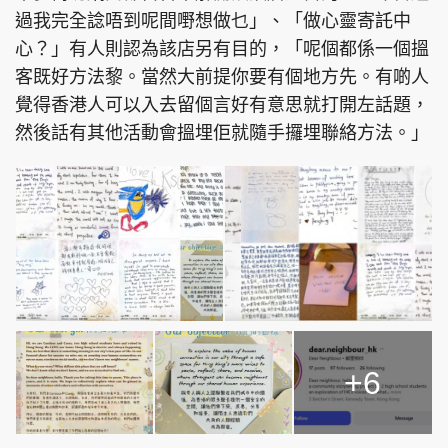
過我完全諗唔到呢間嘢想做乜」、「做心靈寄託中
心？」有人則認為該店另有目的，「呢個都係一個搵
客既好方法黎。當然大前提你要有個地方先。有啲人
覺得香港人可以入去留個言好有意思就打開左話題，
然後話有其他活動會搵埋佢就隨手攞埋聯絡方法。」
+6