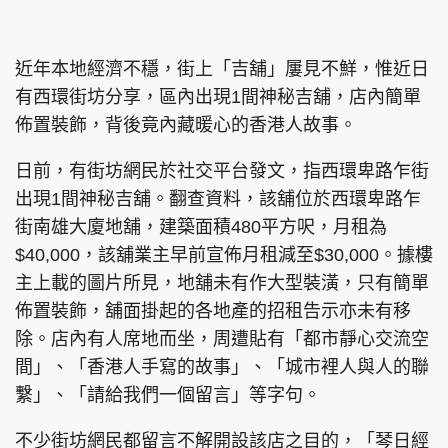
近年本地經濟不穩，街上「吉舖」屢見不鮮，惟近日
有西環街坊分享，區內出現1間神秘吉舖，店內簡單
佈置裝飾，背後竟內藏暖心的香港人故事。
日前，有街坊網民於社交平台發文，指西環卑路乍街
出現1間神秘吉舖。翻查資料，該舖位於西環卑路乍
街南雄大廈地舖，建築面積480平方呎，月租為
$40,000，該舖業主早前宣佈月租減至$30,000。據樓
主上載的圖片所見，地舖未有作大型裝潢，只有簡單
佈置裝飾，舖面掛起的各地產的招租告示亦未有移
除。店內有人席地而坐，周遭貼有「都市靜心交流空
間」、「香港人手寫的故事」、「城市裡人與人的聯
繫」、「請給我們一個留言」等字句。
不少街坊網民都留言不解開設該店之目的，「琴日經