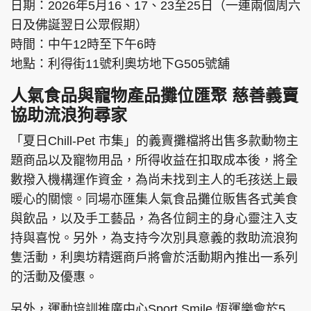
日期：2026年5月16、17、23至25日（一連兩個周六
日及佛誕翌日公眾假期）
時間：中午12時至下午6時
地點：利得街11號利奧坊地下G505號舖
人氣食品與寵物產品攤位匯聚 慈善義賣
協助流浪狗尋家
「夏日Chill-Pet 市集」的義賣攤檔將出售多款動物主
題商品以及寵物用品，所得收益在扣取成本後，將全
數撥入機構運作資金，為尚未找到主人的毛孩送上最
暖心的關懷。同場亦匯集人氣食品攤位販售各式美食
與飲品，以及手工藝品，為各位飼主的身心靈注入支
持與喜悅。另外，為支持今次別具意義的救助流浪狗
隻活動，利奧坊精選商戶將會於活動期內推出一系列
的活動及優惠。
另外，運動培訓推廣中心Sport Smile 恆運樂會於5