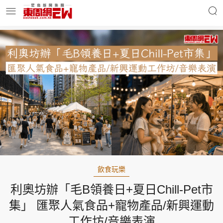
明星名人
時事財經
東周Ladies
優享生活
東周食玩通
會員活動
飲食玩樂
利奧坊辦「毛B領養日+夏日Chill-Pet市
玄學靈異
東周專欄
集」 匯聚人氣食品+寵物產品/新興運動
工作坊/音樂表演