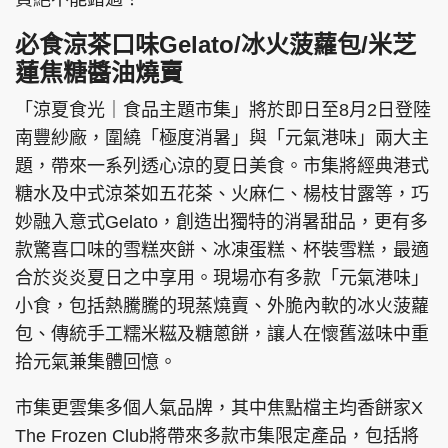
必食涼茶口味Gelato/冰火菠蘿包/米芝
蓮焦糖醬油燒賣
「涼夏食光｜食品主題市集」將於即日至8月2日登陸
南豐紗廠，圍繞「極度消暑」與「元氣港味」兩大主
題，帶來一系列透心涼的夏日美食。市集將經典港式
糖水及中式涼茶如五花茶、火麻仁、楊枝甘露等，巧
妙融入意式Gelato，創造出獨特的消暑甜品，更有多
款驚喜口味的雪糕夾餅、冰凍蛋糕、杯裝雪糕，最適
合於炎炎夏日之中享用。現場亦有多款「元氣港味」
小食，包括熱騰騰的現蒸燒賣、外脆內軟的冰火菠蘿
包、傳統手工糯米糍及糖蔥餅，讓人在懷舊滋味中重
拾元氣兼集體回憶。
市集更雲集多個人氣品牌，其中焦點檔主均香餅家X
The Frozen Club將帶來多款市集限定產品，包括將