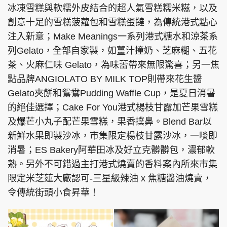
冰凍雪糕與軟糯外皮結合的超人氣雪糕糯米糍，以及
創意十足的雪糕菠蘿包和雪糕蛋撻，為傳統港式點心
注入新意；Make Meanings一系列港式糖水和涼茶系
列Gelato，全部自家製，如薑汁撞奶、芝麻糊、五花
茶、火麻仁味 Gelato，為味蕾帶來無限驚喜；另一焦
點品牌ANGIOLATO BY MILK TOP則帶來花生醬
Gelato夾餅和鴛鴦Pudding Waffle Cup，是夏日消暑
的絕佳選擇；Cake For You港式楊枝甘露加芒果雪糕
及爆芒小丸子配芒果雪糕，果香撲鼻。Blend Bar以
新鮮水果即製沙冰，市集限定楊枝甘露沙冰，一啖即
消暑；ES Bakery阿華田冰及好立克髒髒包，濃郁軟
熟。另外不可錯過主打港式燒賣的香料案內所來市集
限定米芝蓮大廠認可-三星級辣油 x 焦糖醬油燒賣，
令傳統街頭小食昇華！