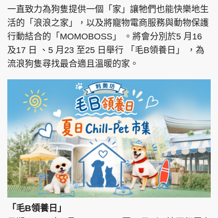
一直致力為狗隻提供一個「家」讓牠們也能快樂地生
活的「浪浪之家」，以及將寵物電商服務與動物保護
行動結合的「MOMOBOSS」 。將會分別於5 月16
頭條搵工
EDUPLUS
及17 日 、5 月23 至25 日舉行 「毛B領養日」 ，為
流浪狗隻尋找最合適且溫暖的家。
關於我們
使用條款
聯絡我們
版權及免責聲明
隱私政策聲明
Copyright © 東周網 版權所有 . 不得轉載
©Eastweek.com.hk. All rights reserved.
「毛B領養日」