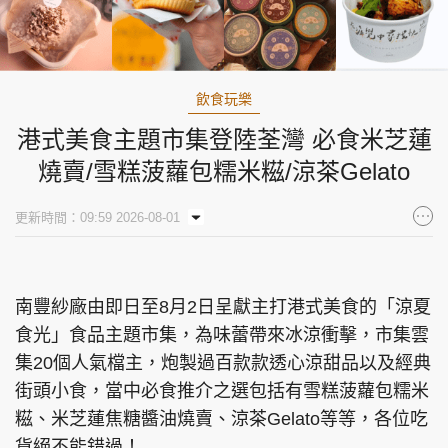
飲食玩樂
港式美食主題市集登陸荃灣 必食米芝蓮
燒賣/雪糕菠蘿包糯米糍/涼茶Gelato
更新時間：09:59 2026-08-01
南豐紗廠由即日至8月2日呈獻主打港式美食的「涼夏
食光」食品主題市集，為味蕾帶來冰涼衝擊，市集雲
集20個人氣檔主，炮製過百款款透心涼甜品以及經典
街頭小食，當中必食推介之選包括有雪糕菠蘿包糯米
糍、米芝蓮焦糖醬油燒賣、涼茶Gelato等等，各位吃
貨絕不能錯過！