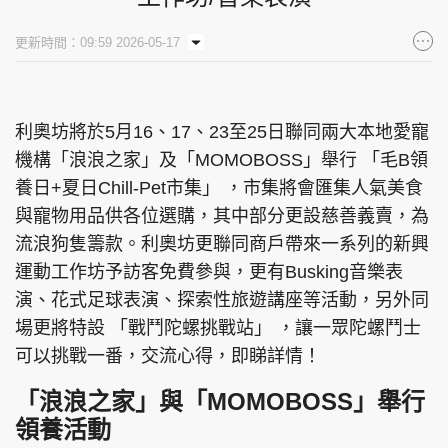
集團旗下品牌
更新時間：09:59 2026-05-17
利奧坊將於5月16、17、23至25日聯同兩大本地愛寵
東周刊
cazbuyer
東Touch
機構「浪浪之家」及「MOMOBOSS」舉行 「毛B領
養日+夏日Chill-Pet市集」 ，市集將會匯集人氣美食
與寵物用品供各位選購，其中部分更設慈善義賣，為
PCM 電腦廣場
星島頭條
星島日報
流浪狗隻籌款。利奧坊更聯同商戶帶來一系列的新興
運動工作坊予訪客免費參與，更有Busking音樂表
演、花式足球表演、探索性旅遊講座等活動，另外同
場更將特設 「戰鬥陀螺挑戰站」 ，讓一眾陀螺鬥士
頭條日報
星島環球
The Standard
可以挑戰一番，交流心得，即睇詳情！
「浪浪之家」與「MOMOBOSS」舉行
領養活動
親子王
Oh!爸媽
JobMarket