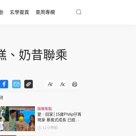
動
玄學靈異
東周專欄
優享生活
醫療百科
軟雪糕、奶昔聯乘
親子天地
與寵同行
t
東周專欄
娛樂焦點
娛樂名人
愛．回家│15歲Philip仔再
現身 暴風式成長 已經高
文化藝術
過「三太」樊亦敏！
11小時前