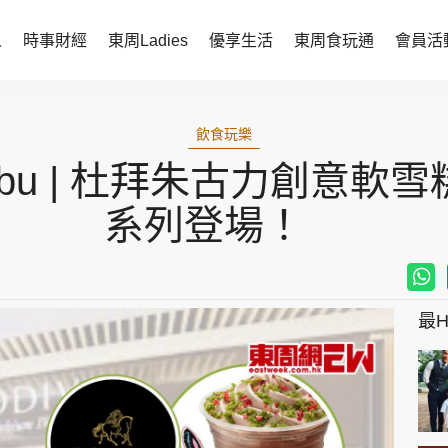
人
時事財經
東周Ladies
優享生活
東周食玩通
會員活
時事財經
東周Ladies
飲食玩樂
時事直擊
談情說性
Labubu | 杜拜朱古力創意
財經智庫
時尚生活
系列登場！​
焦點人物
健康醫美
她世代力量
卓越女性
最Hi
會員活動
玄學靈異
周JETSO
東勝運程
智富天下 李居明