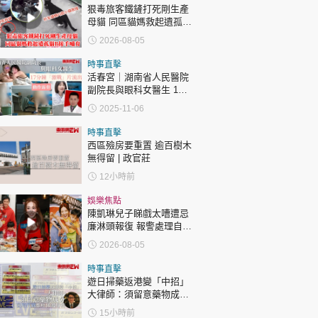
狠毒旅客鐵鏟打死剛生產
母貓 同區貓媽救起遺孤貓
B接手哺育
2026-08-05
時事直擊
活春宮｜湖南省人民醫院
副院長與眼科女醫生 17
分鐘「激戰」片流出 動作
2025-11-06
露骨 網上瘋傳
時事直擊
西區殮房要重置 逾百樹木
無得留 | 政官莊
12小時前
娛樂焦點
陳凱琳兒子睇戲太嘈遭忌
廉淋頭報復 報警處理自責
護子不力 歐錦棠陳倩揚齊
2026-08-05
表態「媽媽有責任」
時事直擊
遊日掃藥返港變「中招」
大律師：須留意藥物成分
自用代購都唔係護身符
15小時前