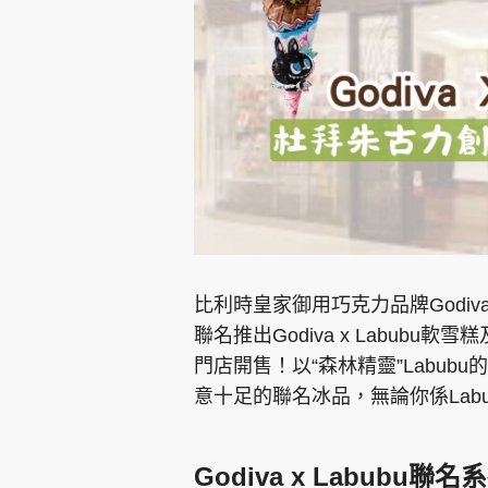
集團旗下品牌
東周刊
cazbuyer
東Touch
比利時皇家御用巧克力品牌Godiva跨
聯名推出Godiva x Labubu
門店開售！以“森林精靈”Labu
Oh!爸媽
JobMarket
頭條搵工
意十足的聯名冰品，無論你係Lab
關於我們
聯絡我們
隱私政策聲明
使用條
Godiva x Labubu聯