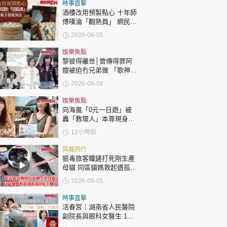
時政財經
時事直擊
酒樓改用預製點心 十年師
健康生活
傅嘆淪「翻熱員」 網民憂
傳統手藝被淘汰
2026-08-05
飲食旅遊
娛樂焦點
黎彼得離世│曾傳得罪阿
嫂被迫冇兄弟做 「歌神」
許冠傑親筆撰寫悼念忘友
2026-08-06
娛樂焦點
向海嵐「0元一日遊」被
轟「教壞人」本尊現身回
環球
The Standard
親子王
應網民
12小時前
與寵同行
狠毒旅客鐵鏟打死剛生產
母貓 同區貓媽救起遺孤貓
B接手哺育
2026-08-05
轉載 ©Eastweek.com.hk. All rights reserved.
時事直擊
活春宮｜湖南省人民醫院
副院長與眼科女醫生 17
分鐘「激戰」片流出 動作