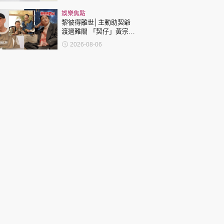
娛樂焦點
黎彼得離世│主動助契爺
渡過難關 「契仔」黃宗
澤：他的笑聲同精神永遠
2026-08-06
陪伴住大家！