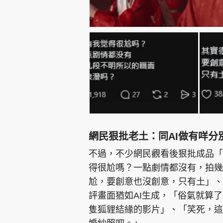
網民狠批老土：同AI做有咩分
不過，不少網民觀看後狠批成品「
得很尬嗎？一點劇情都沒有，拍幾
尬，要創意也沒創意，只有土」、
評畫面猶如AI生成，「俗氣就算
隻狐貍結緣的影片」、「笑死，這