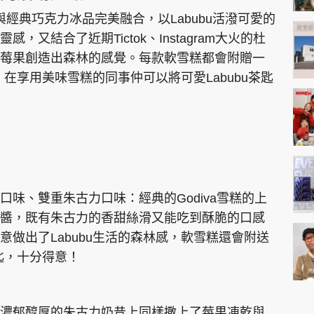
形象與經典巧克力冰品完美融合，以Labubu活潑可愛的
又結合了近期Tictok、Instagram大火的杜
莓果創造出森林的感覺。每款軟雪糕都會附贈一
，在享用美味雪糕的同事仲可以將可愛Labubu茶匙
味、雙重朱古力口味：經典的Godiva雪糕的上
醬，既有朱古力的香甜絲滑又能吃到酥脆的口感
做出了Labubu生活的森林感，軟雪糕還會附送
茶匙，十分得意！
濃郁醇厚的朱古力奶昔上同樣撒上了莓果凍乾與