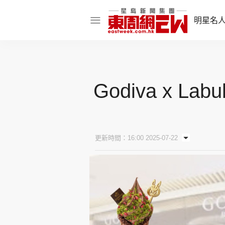
明星名
明星名人
娛樂焦點
Godiva x 
話題人物
東姑熱話
更新時間：16:00 2025-07-22
東周食玩通
樂在灣區
東
飲食玩樂