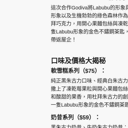
這次合作Godiva將Labubu的
形象以及生機勃勃的綠色森林作為靈感，
拜巧克力，用開心果麵包絲與凍乾
隻Labubu形象的金色不鏽鋼茶匙
帶返屋企！
口味及價格大揭秘​
軟雪糕系列（$75）​：
純正黑朱古力口味、經典白朱古力口
撒上了凍乾莓果粒與開心果麵包絲
和酸甜的果香，用杜拜朱古力的創意
一隻Labubu形象的金色不鏽鋼
奶昔系列​（$59）：
黑朱古力奶昔、牛奶朱古力奶昔：