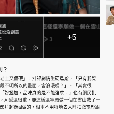
+5
別？
老土又僵硬」，批評劇情生硬尷尬，「只有我覺
段不明所以的畫面，會浪漫嗎？」、「其實很
「好尷尬，品味真的是不能強求。」也有網民批
了，AI感還很重，要這樣還寧願做一個在雪山救了一
影片超像ai做的，根本不用特地去大陸拍微電影跟