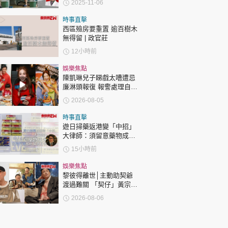
2025-11-06
露骨 網上瘋傳
時事直擊
西區殮房要重置 逾百樹木
無得留 | 政官莊
12小時前
娛樂焦點
陳凱琳兒子睇戲太嘈遭忌
廉淋頭報復 報警處理自責
護子不力 歐錦棠陳倩揚齊
2026-08-05
表態「媽媽有責任」
時事直擊
遊日掃藥返港變「中招」
大律師：須留意藥物成分
自用代購都唔係護身符
15小時前
娛樂焦點
黎彼得離世│主動助契爺
渡過難關 「契仔」黃宗
澤：他的笑聲同精神永遠
2026-08-06
陪伴住大家！