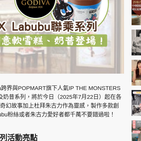
神機妙算 李丞責
緣來有理 麥玲玲
鬼靈精怪 威師兄
PCM 電腦廣場
星島頭條
星島日報
頭條日報
星島
界與POPMART旗下人氣IP THE MONSTERS
軟雪糕及奶昔系列，將於今日（2025年7月22日）起在各
bu的奇幻故事加上杜拜朱古力作為靈感，製作多款創
EDUPLUS
ubu粉絲或者朱古力愛好者都千萬不要錯過啦！
款
版權及免責聲明
Copyright © 東周網 版權所有 . 不得
名系列活動亮點​