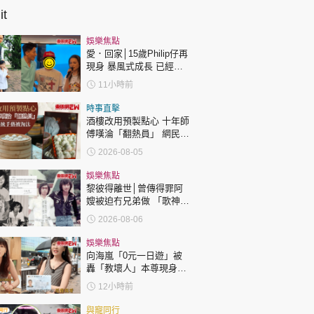
t
娛樂焦點
愛．回家│15歲Philip仔再
現身 暴風式成長 已經高
過「三太」樊亦敏！
11小時前
時事直擊
酒樓改用預製點心 十年師
傅嘆淪「翻熱員」 網民憂
傳統手藝被淘汰
2026-08-05
娛樂焦點
黎彼得離世│曾傳得罪阿
嫂被迫冇兄弟做 「歌神」
許冠傑親筆撰寫悼念忘友
2026-08-06
娛樂焦點
向海嵐「0元一日遊」被
轟「教壞人」本尊現身回
應網民
12小時前
與寵同行