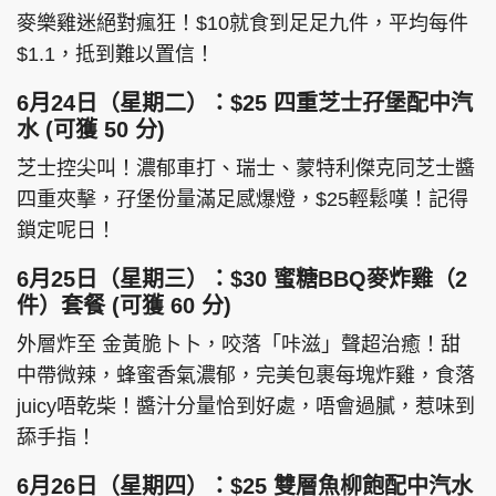
麥樂雞迷絕對瘋狂！$10就食到足足九件，平均每件
$1.1，抵到難以置信！
6月24日（星期二）：$25 四重芝士孖堡配中汽
頭條搵工
EDUPLUS
水 (可獲 50 分)
芝士控尖叫！濃郁車打、瑞士、蒙特利傑克同芝士醬
四重夾擊，孖堡份量滿足感爆燈，$25輕鬆嘆！記得
關於我們
使用條款
鎖定呢日！
聯絡我們
版權及免責聲明
隱私政策聲明
6月25日（星期三）：$30 蜜糖BBQ麥炸雞（2
件）套餐 (可獲 60 分)
外層炸至 金黃脆卜卜，咬落「咔滋」聲超治癒！甜
Copyright © 東周網 版權所有 . 不得轉載
中帶微辣，蜂蜜香氣濃郁，完美包裹每塊炸雞，食落
©Eastweek.com.hk. All rights reserved.
juicy唔乾柴！醬汁分量恰到好處，唔會過膩，惹味到
舔手指！
6月26日（星期四）：$25 雙層魚柳飽配中汽水