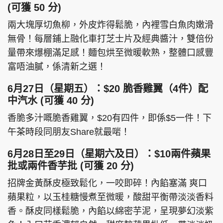
(可獲 50 分)
兩大塊厚切魚柳，外皮炸得鬆脆，內裡雪白魚肉嫩滑
無骨！每層鋪上融化車打芝士片及經典醬汁，雙倍份
量帶來爆棚滿足感！麵包烘至微暖軟熟，整體口感豐
富唔油膩，係清新之選！
6月27日（星期五）：$20 脆香雞翼（4件）配
中汽水 (可獲 40 分)
香脆多汁嘅脆香雞翼，$20有四件，即係$5一件！下
午茶時段同朋友Share就最啱！
6月28日至29日（星期六及日）：$10兩件蘋果
批或兩件香芋批 (可獲 20 分)
招牌金黃酥皮極致鬆化，一咬即碎！內餡塞滿 爽口
蘋果粒，以玉桂糖慢煮至微暖，酸甜平衡帶淡淡香料
香。酥皮同樣鬆脆，內餡以綿密芋泥，呈現夢幻淡紫