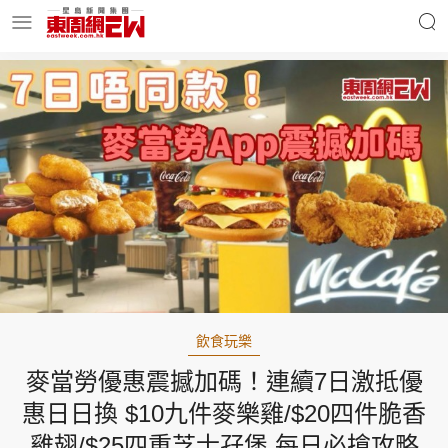
明星名人
時事財經
東周Ladies
優享生活
東周食玩通
會員活動
飲食玩樂
麥當勞優惠震撼加碼！連續7日激抵優
玄學靈異
東周專欄
惠日日換 $10九件麥樂雞/$20四件脆香
雞翅/$25四重芝士孖堡 每日必搶攻略