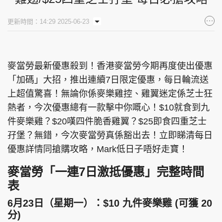
集團旗下品牌
更新時間：14:29 2025-06-23
麥當勞最新優惠殺到！香港麥當勞今期再度使出優惠
東周刊
cazbuyer
東Touch
「加碼」大招，推出連續7日限定優惠，每日輪流送
上超值驚喜！無論你係麥樂雞控、雞翼迷定係芝士狂
熱者，今次優惠總有一款擊中你嘅心！$10就食到九
PCM 電腦廣場
星島頭條
星島日報
件麥樂雞？$20嘆四件脆香雞翼？$25即食四重芝士
孖堡？無錯，今次麥當勞真係豁出去！立即睇清每日
優惠詳情同搶購攻略，Mark低日子唔好走寶！
頭條日報
星島環球
The Standard
麥當勞「一連7日激抵優惠」完整時間
表
6月23日（星期一）：$10 九件麥樂雞 (可獲 20
分)
親子王
Oh!爸媽
JobMarket