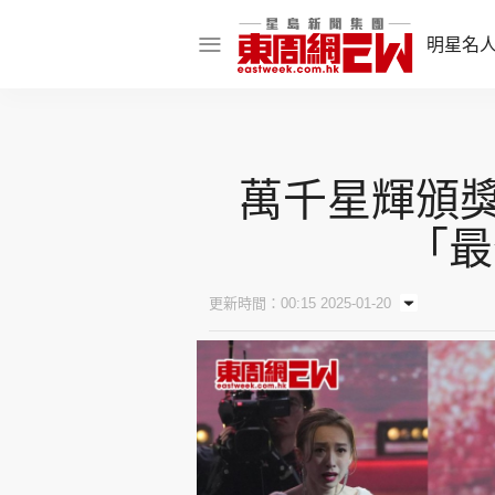
明星名
明星名人
娛樂焦點
萬千星輝頒獎典
話題人物
「最
東姑熱話
更新時間：00:15 2025-01-20
東周食玩通
樂在灣區
東
飲食玩樂