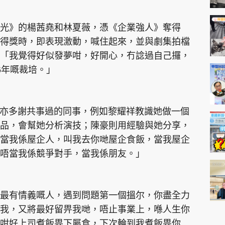
光》的楊茜堯和林夏薇，憑《企業強人》奪得
得獎時，即表現激動，喊住起來，並與劇集拍檔
「我覺得好似發夢咁，好開心，冇諗過自己攞，
6年嘅裁培。」
，亦多謝共事過的同事，例如黎耀祥教識她做一個
品，會幫她分析演技；陳豪則用經驗與她分享，
當我係屋企人，叫我去你哋屋企食飯，當我屋企
唔當我係競爭對手，當我係朋友。」
最有情義嘅人，遇到問題第一個搵尔，你盡全力
我，又將最好留畀我哋，唔止事業上，喺人生你
咁好上司煮飯畀下屬食，下次輪到我煮飯畀你