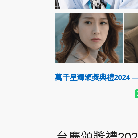
萬千星輝頒獎典禮2024 
台慶頒獎禮20