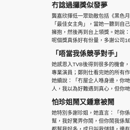
冇諗過攞獎似發夢
龔嘉欣揮低一眾勁敵包括《黑色月
「最佳女主角」，當她一聽到自己
擁抱，然後再到台上領獎。她說：
呢個獎真係好有份量，多謝公司1
「唔當我係競爭對手」
她感恩入TVB後得到很多的機會
專業演員；鄭則仕看完她的所有作
她續說：「冇屋企人喺身邊，你哋
人，我以為好難遇到真心，但你哋
怕珍姐鬧又鍾意被鬧
她特別多謝珍姐，她直言：「你係
幫，我好驚畀你鬧，但你鬧我係幫
都幫我好多，成日叫我儲錢，邊有