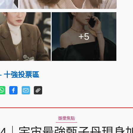
+5
— 十強投票區
娛樂焦點
24｜宇宙最強甄子丹現身