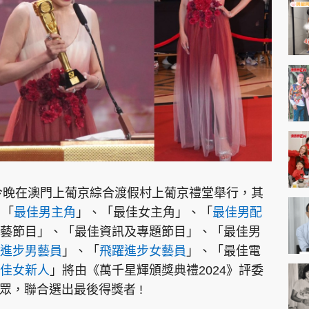
神機妙算 李丞責
緣來有理 麥玲玲
鬼靈精怪 威師兄
PCM 電腦廣場
星島頭條
星島日報
頭條日報
星島
禮今晚在澳門上葡京綜合渡假村上葡京禮堂舉行，其
、「
最佳男主角
」、「最佳女主角」、「
最佳男配
藝節目」、「最佳資訊及專題節目」、「最佳男
EDUPLUS
進步男藝員
」、「
飛躍進步女藝員
」、「最佳電
佳女新人
」將由《萬千星輝頒獎典禮2024》評委
款
版權及免責聲明
Copyright © 東周網 版權所有 . 不得
眾，聯合選出最後得獎者 !