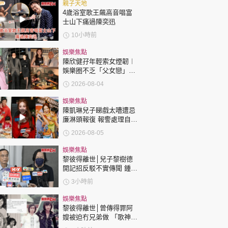
時政財經
親子天地
4歲浴室歌王飆高音唱富
健康生活
士山下痛過陳奕迅
10小時前
飲食旅遊
娛樂焦點
陳欣健孖年輕索女煙韌︱
娛樂圈不乏「父女戀」
「爺孫戀」 年齡差距最大
2026-08-04
達51歲 最受矚目有李龍
基謝賢
娛樂焦點
陳凱琳兒子睇戲太嘈遭忌
廉淋頭報復 報警處理自責
環球
The Standard
親子王
護子不力 歐錦棠陳倩揚齊
2026-08-05
表態「媽媽有責任」
娛樂焦點
黎彼得離世│兒子黎樹德
開記招反駁不實傳聞 鍾志
光代好友澄清：冇經濟問
3小時前
題
轉載 ©Eastweek.com.hk. All rights reserved.
娛樂焦點
黎彼得離世│曾傳得罪阿
嫂被迫冇兄弟做 「歌神」
許冠傑親筆撰寫悼念忘友