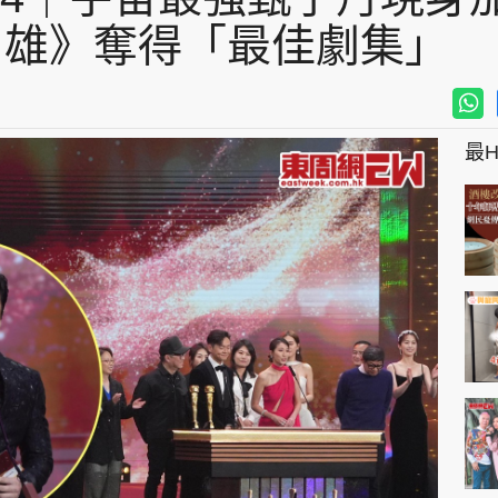
雄》奪得「最佳劇集」
最Hi