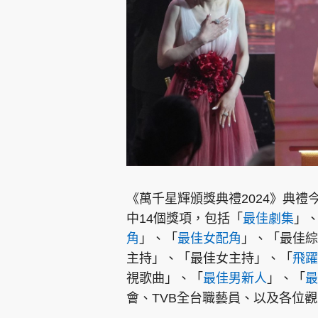
集團旗下品牌
東周刊
cazbuyer
東Touch
《萬千星輝頒獎典禮2024》典
中14個獎項，包括「
最佳劇集
」
角
」、「
最佳女配角
」、「最佳綜
Oh!爸媽
JobMarket
頭條搵工
主持」、「最佳女主持」、「
飛躍
視歌曲」、「
最佳男新人
」、「
最
關於我們
聯絡我們
隱私政策聲明
使用條
會、TVB全台職藝員、以及各位觀