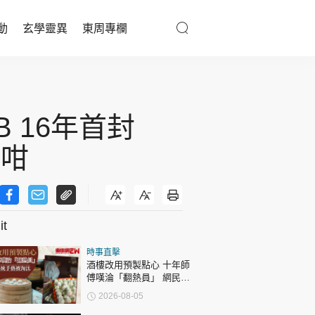
動
玄學靈異
東周專欄
優享生活
醫療百科
 16年首封
親子天地
夢咁
與寵同行
t
東周專欄
時事直擊
娛樂名人
酒樓改用預製點心 十年師
傅嘆淪「翻熱員」 網民憂
文化藝術
傳統手藝被淘汰
2026-08-05