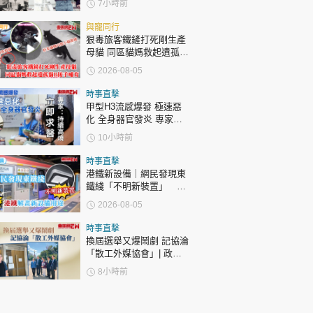
7小時前
與寵同行
狠毒旅客鐵鏟打死剛生產
母貓 同區貓媽救起遺孤貓
B接手哺育
2026-08-05
時事直擊
甲型H3流感爆發 極速惡
化 全身器官發炎 專家：
持續高燒要立即求醫
10小時前
時事直擊
港鐵新設備｜網民發現東
鐵綫「不明新裝置」 港
鐵解畫新設備用途
2026-08-05
時事直擊
換屆選舉又爆鬧劇 記協淪
「散工外媒協會」| 政官
莊
8小時前