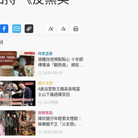
t
時事直擊
酒樓改用預製點心 十年師
傅嘆淪「翻熱員」 網民憂
傳統手藝被淘汰
2026-08-05
親子天地
4歲浴室歌王飆高音唱富
士山下痛過陳奕迅
10小時前
娛樂焦點
陳欣健孖年輕索女煙韌︱
娛樂圈不乏「父女戀」
「爺孫戀」 年齡差距最大
2026-08-04
達51歲 最受矚目有李龍