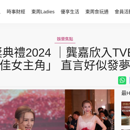
人
時事財經
東周Ladies
優享生活
東周食玩通
會員活
時事財經
東周Ladies
娛樂焦點
時事直擊
談情說性
禮2024 ｜龔嘉欣入TVB
財經智庫
時尚生活
佳女主角」 直言好似發
焦點人物
健康醫美
她世代力量
卓越女性
最Hi
會員活動
玄學靈異
周JETSO
東勝運程
智富天下 李居明