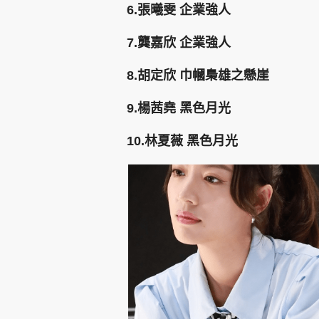
6.張曦雯 企業強人
7.龔嘉欣 企業強人
8.胡定欣 巾幗梟雄之懸崖
9.楊茜堯 黑色月光
10.林夏薇 黑色月光