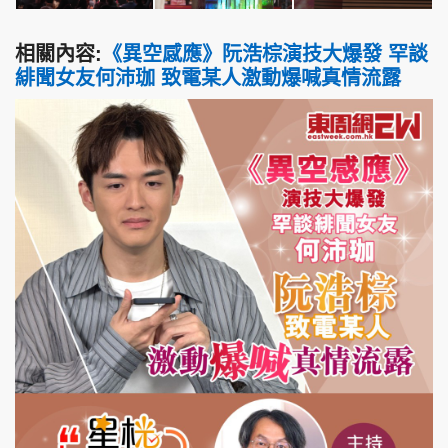
相關內容:
《異空感應》阮浩棕演技大爆發 罕談
緋聞女友何沛珈 致電某人激動爆喊真情流露