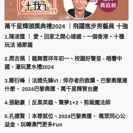
萬千星輝頒獎典禮2024 ｜飛躍進步男藝員 十強
1.陳浚霆 ｜ 愛‧回家之開心速遞、一個香港‧十種
玩法 過節篇
2.周吉佩 ｜龍舞雲祥年初一、校園好聲音 - 唱響中
國、濠玩夏水禮2024
3.鄭衍峰 ｜法證先鋒VI : 倖存者的救贖、巴黎奧運潮
什麼、 2024巴黎奧運、萬千星輝賀台慶
4.張馳豪 ｜反黑英雄、聲夢1+2、剪裁魔法師
5.孔德賢 ｜本尊就位、2024巴黎奧運、 萬眾同心公
益金、玩轉澳門更多Fun