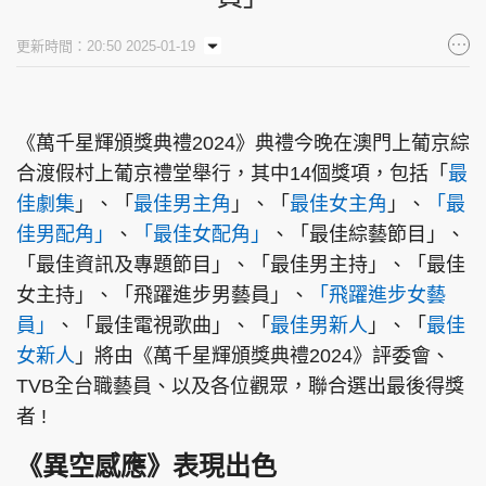
集團旗下品牌
更新時間：20:50 2025-01-19
《萬千星輝頒獎典禮2024》典禮今晚在澳門上葡京綜
東周刊
cazbuyer
東Touch
合渡假村上葡京禮堂舉行，其中14個獎項，包括「
最
佳劇集
」、「
最佳男主角
」、「
最佳女主角
」、
「最
佳男配角」
、
「最佳女配角」
、「最佳綜藝節目」、
PCM 電腦廣場
星島頭條
星島日報
「最佳資訊及專題節目」、「最佳男主持」、「最佳
女主持」、「飛躍進步男藝員」、
「飛躍進步女藝
員」
、「最佳電視歌曲」、「
最佳男新人
」、「
最佳
女新人
」將由《萬千星輝頒獎典禮2024》評委會、
頭條日報
星島環球
The Standard
TVB全台職藝員、以及各位觀眾，聯合選出最後得獎
者 !
《異空感應》表現出色
親子王
Oh!爸媽
JobMarket