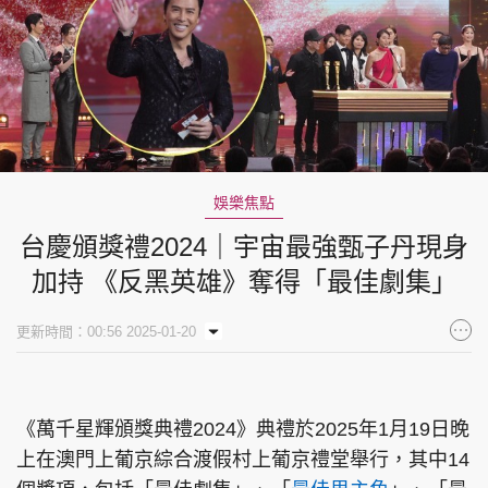
娛樂焦點
台慶頒獎禮2024｜宇宙最強甄子丹現身
加持 《反黑英雄》奪得「最佳劇集」
更新時間：00:56 2025-01-20
《萬千星輝頒獎典禮2024》典禮於2025年1月19日晚
上在澳門上葡京綜合渡假村上葡京禮堂舉行，其中14