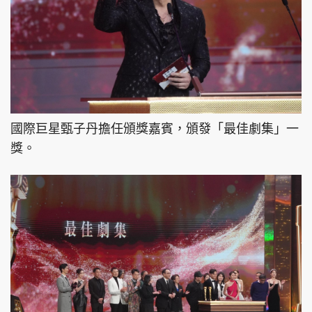
國際巨星甄子丹擔任頒獎嘉賓，頒發「最佳劇集」一
獎。