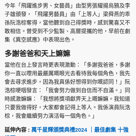
今年「飛躍進步男、女藝員」由型男張耀揚烏鴉及李
子雄頒發，「飛躍男藝員」由「上等人」梁舜燕的乖
孫阮浩棕奪得，當他聽到自己得獎時，感到驚喜又不
頭條搵工
EDUPLUS
敢相信。曾受到不少監製、高層提攜的他，早前在劇
集《異空感應》中表現出色。
多謝爸爸和天上嫲嫲
關於我們
使用條款
當他在台上發言時更表現激動：「多謝我爸爸，多謝
聯絡我們
版權及免責聲明
你一直以嚟用最嚴厲嘅眼光去看待我每個角色，我先
隱私政策聲明
會去尋求進步，因為我真係好想得到你嘅認同！」阮
浩棕哽咽發言：「我會努力做到自信而不自滿。」同
時感激嫲嫲：「我想將獎項獻畀天上嘅嫲嫲。我知道
Copyright © 東周網 版權所有 . 不得轉載
只要我做得好，大家都會記得上等人。我係演員阮浩
©Eastweek.com.hk. All rights reserved.
棕，我會繼續努力演活每一個角色。」
延伸內容 :
萬千星輝頒獎典禮2024 ｜最佳劇集 十強