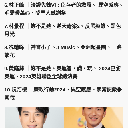
6.林正峰 ｜法證先鋒VI : 倖存者的救贖、 異空感應、
明愛暖萬心、獎門人感謝祭
7.林景程 ｜妳不是她、逆天奇案2、反黑英雄、黑色
月光
8.冼靖峰 ｜神耆小子、J Music、亞洲超星團、一路
繁花
9.黃庭鋒 ｜妳不是她、奧運智‧識‧玩、 2024巴黎
奧運、2024英雄聯盟全球總決賽
10.阮浩棕 ｜廉政行動2024、異空感應、家常便飯爭
霸戰