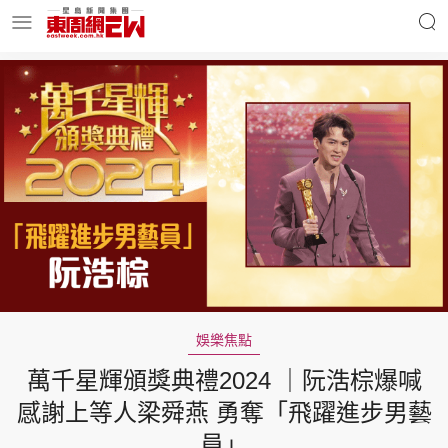
明星名人
時事財經
東周Ladies
優享生活
東周食玩通
會員活動
娛樂焦點
萬千星輝頒獎典禮2024 ｜阮浩棕爆喊
玄學靈異
東周專欄
感謝上等人梁舜燕 勇奪「飛躍進步男藝
員」