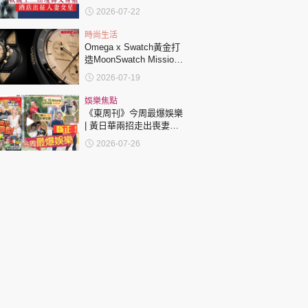
夠一年身痕偷食人妻女星
2026-07-22
酒店爆房出征
時尚生活
Omega x Swatch黃金打
造MoonSwatch Mission
to the Moon 1969！要答
2026-07-19
啱32條問題先買到？
娛樂焦點
《東周刊》今周最爆娛樂
| 黃日華兩招走出喪妻陰
霾 64歲宣布復出舞台 | 鄭
2026-07-26
欣宜奮戰情緒病3年 復出
絕密造型曝光 | 蔡思貝
《女足》扮盲彈出 直擊陪
笑狂冧老闆 | 歐瑞偉邵初
《愛回家》「忘年戀
CP」私下真關係 | 馬浚偉
大小通通幫