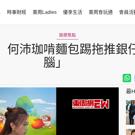
人
時事財經
東周Ladies
優享生活
東周食玩通
會員活
時事財經
東周Ladies
娛樂焦點
」何沛珈啃麵包踢拖推銀
時事直擊
談情說性
財經智庫
時尚生活
腦」
焦點人物
健康醫美
她世代力量
卓越女性
最Hi
會員活動
玄學靈異
周JETSO
東勝運程
智富天下 李居明