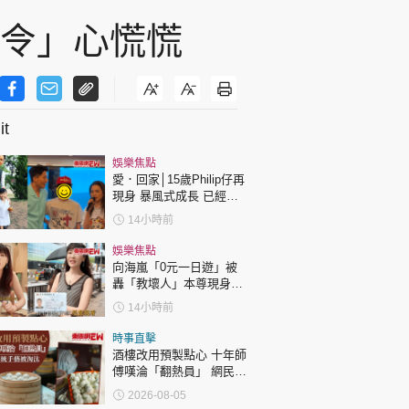
「令」心慌慌
t
娛樂焦點
愛．回家│15歲Philip仔再
現身 暴風式成長 已經高
過「三太」樊亦敏！
14小時前
娛樂焦點
向海嵐「0元一日遊」被
轟「教壞人」本尊現身回
應網民
14小時前
時事直擊
酒樓改用預製點心 十年師
傅嘆淪「翻熱員」 網民憂
傳統手藝被淘汰
2026-08-05