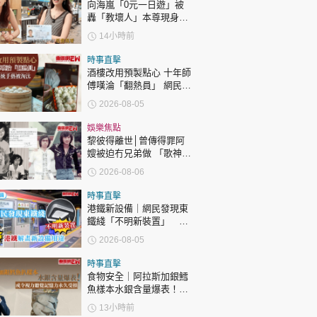
時政財經
向海嵐「0元一日遊」被
轟「教壞人」本尊現身回
健康生活
應網民
14小時前
飲食旅遊
時事直擊
酒樓改用預製點心 十年師
傅嘆淪「翻熱員」 網民憂
傳統手藝被淘汰
2026-08-05
娛樂焦點
黎彼得離世│曾傳得罪阿
嫂被迫冇兄弟做 「歌神」
許冠傑親筆撰寫悼念忘友
環球
The Standard
親子王
2026-08-06
時事直擊
港鐵新設備｜網民發現東
鐵綫「不明新裝置」 港
鐵解畫新設備用途
2026-08-05
時事直擊
轉載 ©Eastweek.com.hk. All rights reserved.
食物安全｜阿拉斯加銀鱈
魚樣本水銀含量爆表！或
令視力聽覺記憶力永久受
13小時前
損