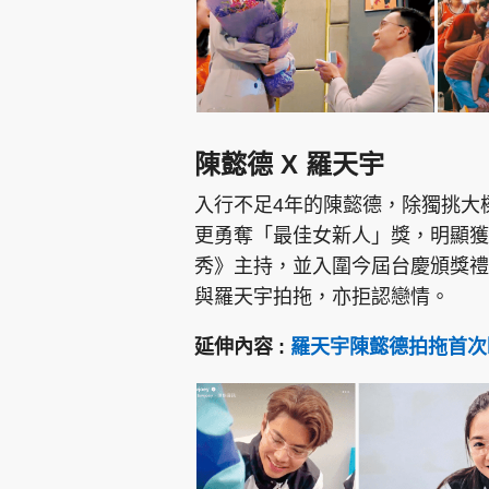
陳懿德 X 羅天宇
入行不足4年的陳懿德，除獨挑大
更勇奪「最佳女新人」獎，明顯獲公
秀》主持，並入圍今屆台慶頒獎禮
與羅天宇拍拖，亦拒認戀情。
延伸內容 :
羅天宇陳懿德拍拖首次