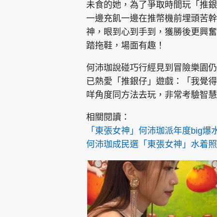
未食的她，為了爭取時間玩「推銀
一邊充飢一邊在推幣機前埋頭苦幹
神，眼到心到手到，獲勝後更興奮
踏拖鞋，場面有趣！
何沛珈說碰巧行經見到冒險樂園仍
已熱愛「推銀仔」遊戲：「我覺得
咩角度同方法去玩，非常考驗智慧
相關閱讀：
「東張女神」何沛珈派年度big爆水着
何沛珈成民選「東張女神」水着照回