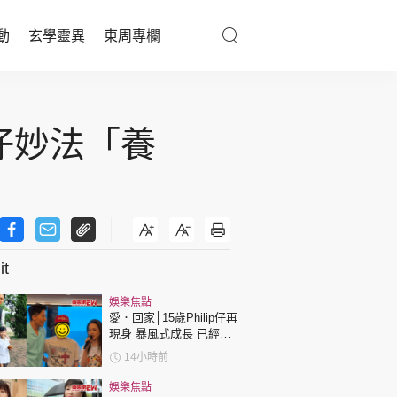
動
玄學靈異
東周專欄
優享生活
仔妙法「養
醫療百科
親子天地
與寵同行
t
東周專欄
娛樂焦點
愛．回家│15歲Philip仔再
娛樂名人
現身 暴風式成長 已經高
過「三太」樊亦敏！
14小時前
文化藝術
娛樂焦點