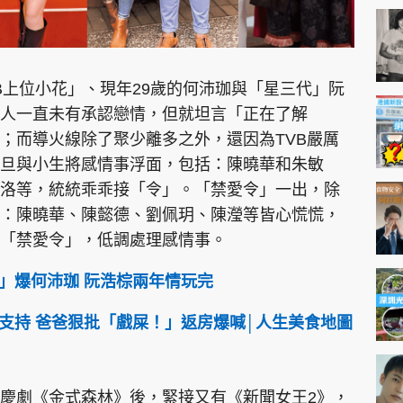
VB上位小花」、現年29歲的何沛珈與「星三代」阮
人一直未有承認戀情，但就坦言「正在了解
；而導火線除了聚少離多之外，還因為TVB嚴厲
旦與小生將感情事浮面，包括：陳曉華和朱敏
洛等，統統乖乖接「令」。「禁愛令」一出，除
：陳曉華、陳懿德、劉佩玥、陳瀅等皆心慌慌，
「禁愛令」，低調處理感情事。
令」爆何沛珈 阮浩棕兩年情玩完
支持 爸爸狠批「戲屎！」返房爆喊│人生美食地圖
慶劇《金式森林》後，緊接又有《新聞女王2》，