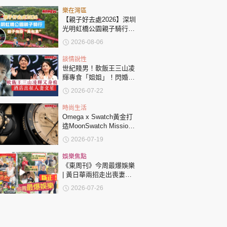
樂在灣區
【親子好去處2026】深圳
光明虹橋公園親子騎行：
「電助力黃包車」2小時
2026-08-06
環湖
談情說性
世紀賤男！軟飯王三山凌
輝專食「姐姐」！閃婚未
夠一年身痕偷食人妻女星
2026-07-22
酒店爆房出征
時尚生活
Omega x Swatch黃金打
造MoonSwatch Mission
to the Moon 1969！要答
2026-07-19
啱32條問題先買到？
娛樂焦點
《東周刊》今周最爆娛樂
| 黃日華兩招走出喪妻陰
霾 64歲宣布復出舞台 | 鄭
2026-07-26
欣宜奮戰情緒病3年 復出
絕密造型曝光 | 蔡思貝
《女足》扮盲彈出 直擊陪
笑狂冧老闆 | 歐瑞偉邵初