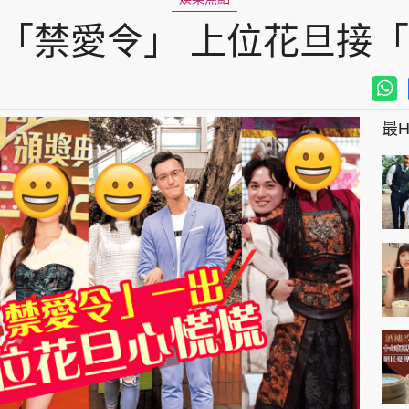
行「禁愛令」 上位花旦接
最Hi