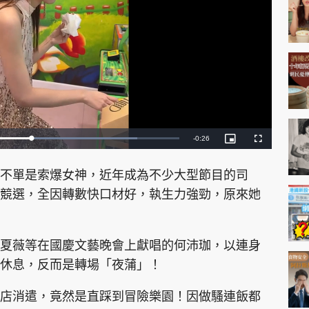
神機妙算 李丞責
緣來有理 麥玲玲
鬼靈精怪 威師兄
R
-
0:24
L
P
F
o
i
u
a
c
l
e
d
t
l
PCM 電腦廣場
星島頭條
星島日報
頭條日報
星島
e
u
s
e）不單是索爆女神，近年成為不少大型節目的司
d
r
c
m
:
e
r
8
-
e
競選，全因轉數快口材好，執生力強勁，原來她
6
i
e
a
.
n
n
1
-
5
P
i
%
i
c
EDUPLUS
t
n
夏薇等在國慶文藝晚會上獻唱的何沛珈，以連身
u
r
e
休息，反而是轉場「夜蒲」！
i
款
版權及免責聲明
Copyright © 東周網 版權所有 . 不得
n
店消遣，竟然是直踩到冒險樂園！因做騷連飯都
g