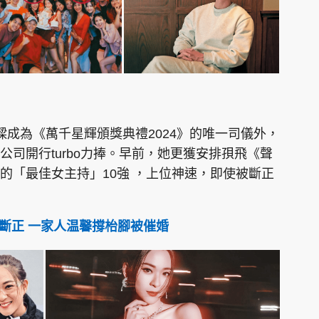
樑成為《萬千星輝頒獎典禮2024》的唯一司儀外，
司開行turbo力捧。早前，她更獲安排孭飛《聲
的「最佳女主持」10強 ，上位神速，即使被斷正
斷正 一家人温馨撐枱腳被催婚