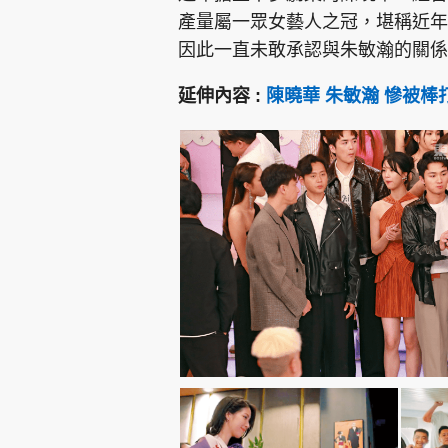
產量屬一眾女藝人之冠，堪稱近年
因此一直未敢承認與朱敏瀚的關係
延伸內容 :
陳曉華 朱敏瀚 慘被棒