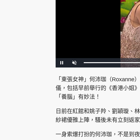
集團旗下品牌
P
U
a
n
u
m
s
u
東周刊
cazbuyer
東Touch
e
t
「東張女神」何沛珈（Roxann
e
儀，包括早前舉行的《香港小姐》
「養腦」有妙法！
Oh!爸媽
JobMarket
頭條搵工
日前在紅館和姚子羚、劉穎璇、林
紗裙優雅上陣，騷後未有立刻返家
關於我們
聯絡我們
隱私政策聲明
使用條
一身索爆打扮的何沛珈，不是到夜