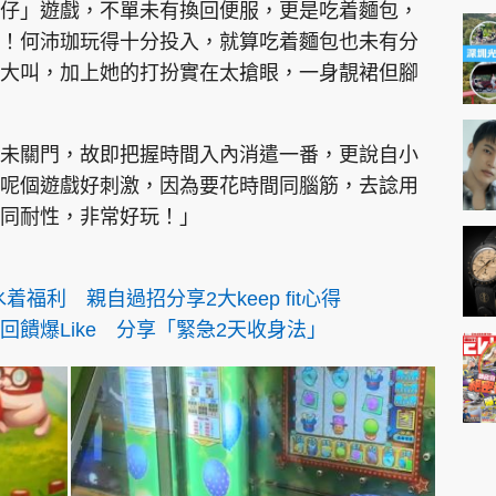
仔」遊戲，不單未有換回便服，更是吃着麵包，
T
！何沛珈玩得十分投入，就算吃着麵包也未有分
i
大叫，加上她的打扮實在太搶眼，一身靚裙但腳
m
e
未關門，故即把握時間入內消遣一番，更說自小
呢個遊戲好刺激，因為要花時間同腦筋，去諗用
同耐性，非常好玩！」
福利 親自過招分享2大keep fit心得
饋爆Like 分享「緊急2天收身法」