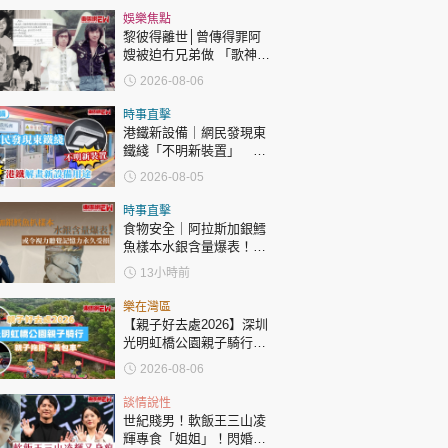
娛樂焦點
黎彼得離世│曾傳得罪阿
嫂被迫冇兄弟做 「歌神」
許冠傑親筆撰寫悼念忘友
2026-08-06
時事直擊
港鐵新設備｜網民發現東
鐵綫「不明新裝置」 港
鐵解畫新設備用途
2026-08-05
時事直擊
食物安全｜阿拉斯加銀鱈
魚樣本水銀含量爆表！或
令視力聽覺記憶力永久受
13小時前
損
樂在灣區
【親子好去處2026】深圳
光明虹橋公園親子騎行：
「電助力黃包車」2小時
2026-08-06
環湖
談情說性
世紀賤男！軟飯王三山凌
輝專食「姐姐」！閃婚未