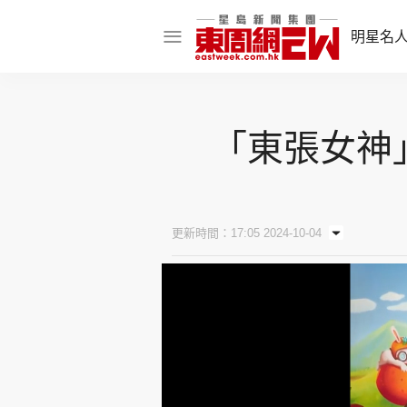
明星名
明星名人
「東張女神
娛樂焦點
話題人物
東姑熱話
更新時間：17:05 2024-10-04
東周食玩通
樂在灣區
東
飲食玩樂