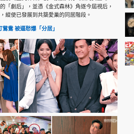
的「劇后」，並憑《金式森林》角逐今屆視后，
，縱使已發展到共築愛巢的同居階段。
打鴛鴦 被逼愁爆「分居」