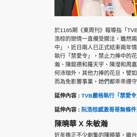
於1165期《東周刊》報導指「T
浩棕的戀情一直備受關注，雖然兩
中」，近日兩人已正式結束兩年情
執行「禁愛令」，禁止力捧中的花
瀚、陳懿德和羅天宇、陳瀅和周嘉
何沛珈外，其他力捧的花旦，譬如
而為免影響事業，她們都乖乖遵守
延伸內容 :
TVB嚴格執行「禁愛
延伸內容 :
阮浩棕感激哥哥無條件
陳曉華 X 朱敏瀚
近年擔正不少劇集的陳曉華，繼台