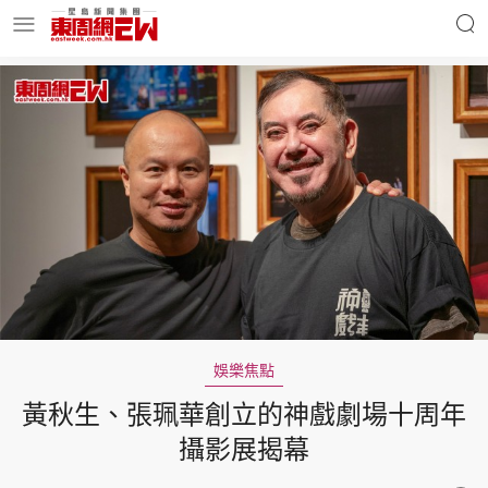
明星名人
時事財經
東周Ladies
優享生活
東周食玩通
會員活動
娛樂焦點
黃秋生、張珮華創立的神戲劇場十周年
玄學靈異
東周專欄
攝影展揭幕