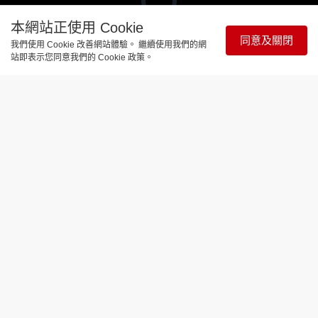
is
loading.
本網站正使用 Cookie
同意及關閉
我們使用 Cookie 改善網站體驗。 繼續使用我們的網
站即表示您同意我們的 Cookie 政策。
Remaining
-
-:-
Loaded
:
Pause
Unmute
Picture-
Full
0%
in-
Picture
Time
娛樂焦點
黃秋生與游學修攜手演舞台劇《極地謎
情》 努力苦練演技絕不靠天才
更新時間：13:10 2023-09-12
當世一被廣泛使用，再宏觀點，宇一（宇宙第一）會
否提升層次？
論演技，黃秋生手執的獎座，加上大眾的認同，還不
是宇一嗎？Sorry，六十一歲的影帝，享受表演藝術