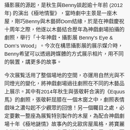
攝影展的源起，是秋生與Benny談起逾十年前 (2012
年) 的演出《極地情聖》，當時劇中主景是一座木
屋，剛巧Benny與木藝師Dom結緣，於是在神戲慶祝
十周年之際，他遂以木藝結合歷年為神戲劇場拍攝的
劇照，舉行「十年神戲・攝影展 Benny’s Eye &
Dom’s Wood」。今次在構思攝影展的展示媒介時，
Benny希望可以透過跨媒體的方式展示相片，用不同
的裝置，講更多的故事。
今次展覧活用了整個場地的空間，亦運用自然光與不
同燈光的變化，將神戲劇場過往劇照在不同的木藝品
上展示。其中有2014年秋生與張敬軒合演的《Equus
馬》的劇照，張敬軒屈膝在一個木窗之中，劇照表情
戲味之濃勾起不少觀眾的回憶！另一個矚目之處，必
定要數一整座為展覧特別製作的木屋，為配合神戲劇
場十年《極地謎情》故事內的北歐房屋風格，將寶麗