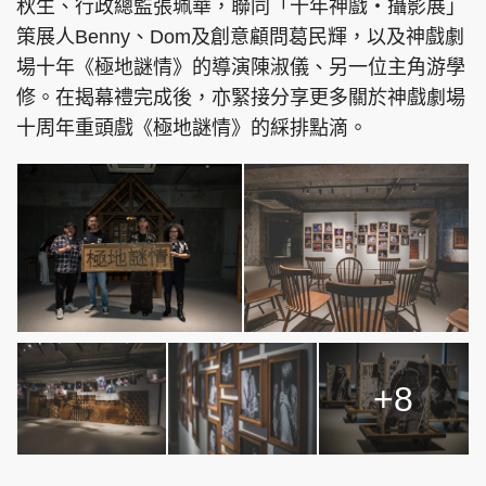
秋生、行政總監張珮華，聯同「十年神戲・攝影展」
策展人Benny、Dom及創意顧問葛民輝，以及神戲劇
場十年《極地謎情》的導演陳淑儀、另一位主角游學
修。在揭幕禮完成後，亦緊接分享更多關於神戲劇場
頭條搵工
EDUPLUS
十周年重頭戲《極地謎情》的綵排點滴。
關於我們
使用條款
聯絡我們
版權及免責聲明
隱私政策聲明
Copyright © 東周網 版權所有 . 不得轉載
©Eastweek.com.hk. All rights reserved.
+8