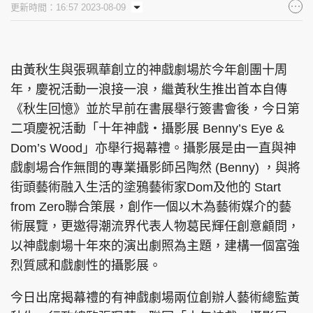
更新時間：16:57 2023-08-09
集團旗下品牌
由黃秋生與張珮華創立的神戲劇場於今年創團十周
年，慶祝活動一浪接一浪，繼黃秋生推出首本自傳
東周刊
cazbuyer
東Touch
《秋生回憶》並於早前在書展舉行簽書會後，今日第
二項慶祝活動「十年神戲・攝影展 Benny’s Eye &
Dom’s Wood」亦舉行揭幕禮。攝影展是由一直與神
PCM 電腦廣場
星島頭條
星島日報
戲劇場合作無間的專業攝影師呂陶然 (Benny) ，與將
街頭藝術融入生活的塗鴉藝術家Dom及他的 Start
from Zero聯合策展，創作一個以木為藝術媒介的藝
術展覽，更邀得潮流界代表人物葛民輝任創意顧問，
頭條日報
星島環球
The Standard
以神戲劇場十年來的演出劇照為主題，建構一個富強
烈質感和戲劇性的攝影展。
今日出席揭幕禮的有神戲劇場兩位創辦人藝術總監黃
親子王
Oh!爸媽
JobMarket