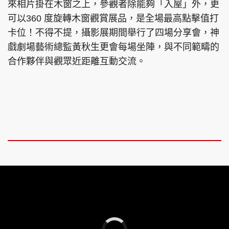
來相片掛在木窗之上，參觀者除能夠「入屋」外，更
可以360 度旋轉木窗觀賞展品，是全場最高點擊值打
卡位！不得不提，攝影展期間舉行了四場分享會，神
戲劇場藝術總監黃秋生更會每場坐陣，與不同範疇的
合作夥伴與觀眾近距離互動交流。
Video
Player