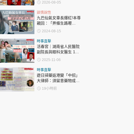
2026-08-05
表態「媽媽有責任」
談情說性
九巴仙氣女車長爆紅!本尊
親回：「畀條生路嚟
行！」 反擊樣衰晒Benz
2024-08-15
惡評：「發窮惡走嚟X
我！」
時事直擊
活春宮｜湖南省人民醫院
副院長與眼科女醫生 17
分鐘「激戰」片流出 動作
2025-11-06
露骨 網上瘋傳
時事直擊
遊日掃藥返港變「中招」
大律師：須留意藥物成分
自用代購都唔係護身符
19小時前