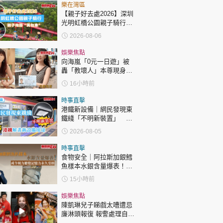
樂在灣區
【親子好去處2026】深圳
光明虹橋公園親子騎行：
「電助力黃包車」2小時
2026-08-06
環湖
娛樂焦點
向海嵐「0元一日遊」被
轟「教壞人」本尊現身回
應網民
16小時前
時事直擊
港鐵新設備｜網民發現東
鐵綫「不明新裝置」 港
鐵解畫新設備用途
2026-08-05
時事直擊
食物安全｜阿拉斯加銀鱈
魚樣本水銀含量爆表！或
令視力聽覺記憶力永久受
15小時前
損
娛樂焦點
陳凱琳兒子睇戲太嘈遭忌
廉淋頭報復 報警處理自責
護子不力 歐錦棠陳倩揚齊