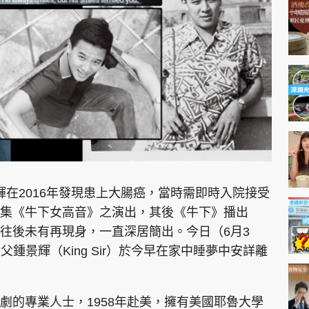
神機妙算 李丞責
緣來有理 麥玲玲
鬼靈精怪 威師兄
PCM 電腦廣場
星島頭條
星島日報
頭條日報
星島
鍾景輝在2016年發現患上大腸癌，當時需即時入院接受
集《牛下女高音》之演出，其後《牛下》播出
往後未有再現身，一直深居簡出。今日（6月3
EDUPLUS
，伯父鍾景輝（King Sir）於今早在家中睡夢中安詳離
款
版權及免責聲明
Copyright © 東周網 版權所有 . 不得
劇的專業人士，1958年赴美，擁有美國耶魯大學