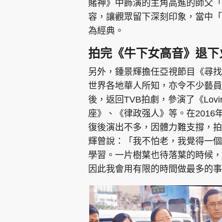
賭神》中飾演的主角高進的師父「
容，讓觀眾留下深刻印象，當中「
為經典。
拍完《牛下女高音》退下
另外，鍾景輝擔任亞視節目《尋找
世界各地華人所知，亦令不少藝員
後，返回TVB拍劇，參演了《Lov
座》、《律政强人》等。在201
復後演出不多，因體力難支撐，拍
輝曾說：「我不怕老，我覺得一個
學習。一片樹葉也待落葉的時候，
因此我會用有限的時間做最多的事