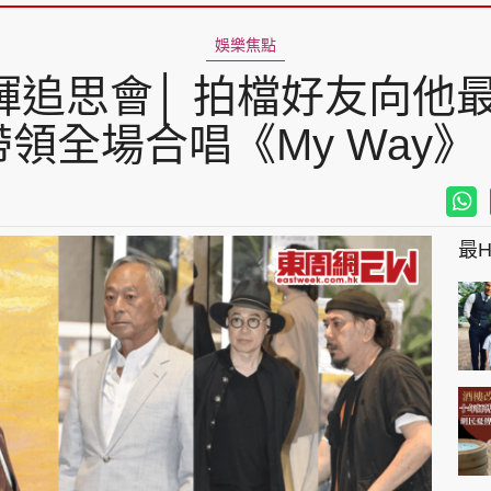
娛樂焦點
追思會│ 拍檔好友向他最
帶領全場合唱《My Way》
最Hi