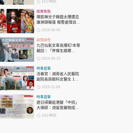
15小時前
損
娛樂焦點
陳凱琳兒子睇戲太嘈遭忌
廉淋頭報復 報警處理自責
護子不力 歐錦棠陳倩揚齊
2026-08-05
表態「媽媽有責任」
談情說性
九巴仙氣女車長爆紅!本尊
親回：「畀條生路嚟
行！」 反擊樣衰晒Benz
2024-08-15
惡評：「發窮惡走嚟X
我！」
時事直擊
活春宮｜湖南省人民醫院
副院長與眼科女醫生 17
分鐘「激戰」片流出 動作
2025-11-06
露骨 網上瘋傳
時事直擊
遊日掃藥返港變「中招」
大律師：須留意藥物成分
自用代購都唔係護身符
19小時前