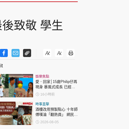
後致敬 學生
t
娛樂焦點
愛．回家│15歲Philip仔再
現身 暴風式成長 已經高
過「三太」樊亦敏！
16小時前
時事直擊
酒樓改用預製點心 十年師
傅嘆淪「翻熱員」 網民憂
傳統手藝被淘汰
2026-08-05