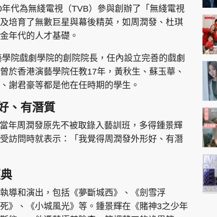
0年代為無綫電視（TVB）參與創辦了「無綫電視
及培育了無數巨星與幕後精英，如周潤發、杜琪
金年代的人才基礎。
演藝學院戲劇學院的創院院長，任內設立完善的戲劇
曾於香港演藝學院任教17年，黃秋生、蘇玉華、
、謝君豪等都是他在任時期的學生。
好、有潛質
，當年周潤發原先不被取錄入藝訓班，多得鍾景輝
受訪問時就表示：「我覺得周潤發外形好、有潛
經典
執導和演出，包括《夢斷城西》、《劍雪浮
死》、《小城風光》等。鍾景輝在《賭神3之少年