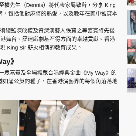
鍾至權先生（Dennis）將代表家屬致辭，分享 King
點滴，包括他對麻將的熱愛，以及晚年在家中觀賞本
術總監陳敢權及資深演藝人張寶之等嘉賓將先後
在開拓香港舞台、築建戲劇基石得方面的卓越貢獻。香港
King Sir 薪火相傳的教育成果。
ay》
帶領一眾嘉賓及全場觀眾合唱經典金曲《My Way》的
的教誨猶如蒲公英的種子，在香港演藝界的每個角落落地