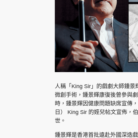
集團旗下品牌
東周刊
cazbuyer
東Touch
人稱「King Sir」的戲劇大師
微創手術，鍾景輝康復後曾參與劇
時，鍾景輝因健康問題缺席宣傳，
Oh!爸媽
JobMarket
頭條搵工
日） King Sir 的姪兒帖文宣佈
世。
關於我們
聯絡我們
隱私政策聲明
使用條
鍾景輝是香港首批遠赴外國深造戲