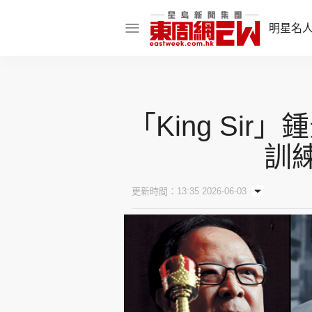
明星名
明星名人
娛樂焦點
「King Si
話題人物
訓
東姑熱話
更新時間：13:35 2026-06-03
東周食玩通
樂在灣區
東
飲食玩樂