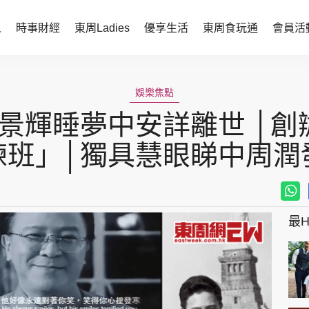
人
時事財經
東周Ladies
優享生活
東周食玩通
會員活
時事財經
東周Ladies
娛樂焦點
時事直擊
談情說性
r」鍾景輝睡夢中安詳離世 │
財經智庫
時尚生活
練班」│獨具慧眼睇中周潤
焦點人物
健康醫美
她世代力量
卓越女性
最Hi
會員活動
玄學靈異
周JETSO
東勝運程
智富天下 李居明