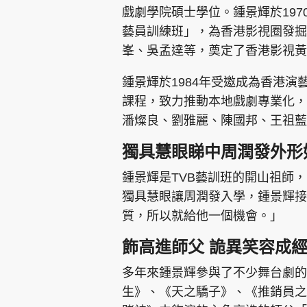
戲劇學院碩士學位。鍾景輝於197
藝員訓練班」，為香港影視圈發掘
峯、吳孟達等，奠定了香港影視黃
鍾景輝於1984年受邀成為香港
課程，致力推動本地戲劇專業化，
潘燦良、劉雅麗、陳國邦、王祖藍
獨具慧眼睇中周潤發外形
鍾景輝是TVB藝訓班的開山祖師
獨具慧眼讓周潤發入學，鍾景輝接
質，所以就給他一個機會。」
飾高進師父 詭異笑容成
多年來鍾景輝參與了不少舞台劇的
生》、《天之驕子》、《推銷員之