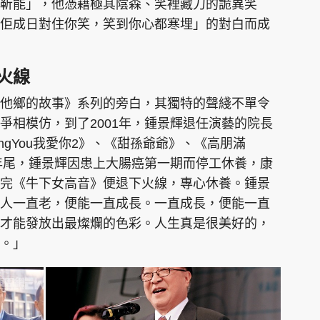
靳能」，他憑藉極其陰森、笑裡藏刀的詭異笑
佢成日對住你笑，笑到你心都寒埋」的對白而成
火線
他鄉的故事》系列的旁白，其獨特的聲綫不單令
爭相模仿，到了2001年，鍾景輝退任演藝的院長
ingYou我愛你2》、《甜孫爺爺》、《高朋滿
6年尾，鍾景輝因患上大腸癌第一期而停工休養，康
完《牛下女高音》便退下火線，專心休養。鍾景
人一直老，便能一直成長。一直成長，便能一直
才能發放出最燦爛的色彩。人生真是很美好的，
。」