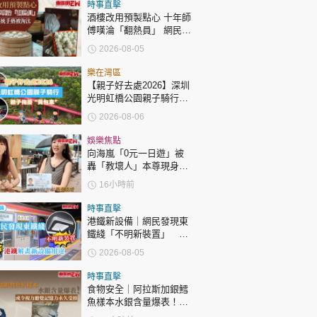
時政財經
時事直擊
酒樓改用預製點心 十年師
健康生活
傅嘆淪「翻熱員」 網民憂
傳統手藝被淘汰
2026-08-05
飲食旅遊
樂在灣區
【親子好去處2026】深圳
光明虹橋公園親子騎行：
「電助力黃包車」2小時
2026-08-06
環湖
娛樂焦點
向海嵐「0元一日遊」被
轟「教壞人」本尊現身回
環球
The Standard
親子王
應網民
16小時前
時事直擊
港鐵新設備｜網民發現東
鐵綫「不明新裝置」 港
鐵解畫新設備用途
2026-08-05
轉載 ©Eastweek.com.hk. All rights reserved.
時事直擊
食物安全｜阿拉斯加銀鱈
魚樣本水銀含量爆表！或
令視力聽覺記憶力永久受