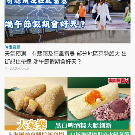
時事直擊
天氣預測｜有驟雨及狂風雷暴 部分地區雨勢頗大 出
街記住帶遮 端午節假期會好天？
2026-06-16