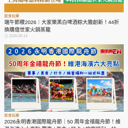
飲食玩樂
端午節糭2026︱大家樂黑白啤酒粽大膽創新！44折
換購億世家火鍋蒸籠
2026-06-14
飲食玩樂
2026永明香港國際龍舟節｜50 周年金禧龍舟節！維