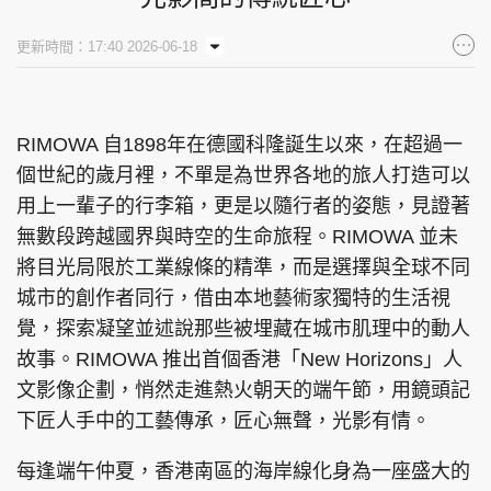
集團旗下品牌
更新時間：17:40 2026-06-18
RIMOWA 自1898年在德國科隆誕生以來，在超過一
東周刊
cazbuyer
東Touch
個世紀的歲月裡，不單是為世界各地的旅人打造可以
用上一輩子的行李箱，更是以隨行者的姿態，見證著
無數段跨越國界與時空的生命旅程。RIMOWA 並未
PCM 電腦廣場
星島頭條
星島日報
將目光局限於工業線條的精準，而是選擇與全球不同
城市的創作者同行，借由本地藝術家獨特的生活視
覺，探索凝望並述說那些被埋藏在城市肌理中的動人
故事。RIMOWA 推出首個香港「New Horizons」人
頭條日報
星島環球
The Standard
文影像企劃，悄然走進熱火朝天的端午節，用鏡頭記
下匠人手中的工藝傳承，匠心無聲，光影有情。
每逢端午仲夏，香港南區的海岸線化身為一座盛大的
親子王
Oh!爸媽
JobMarket