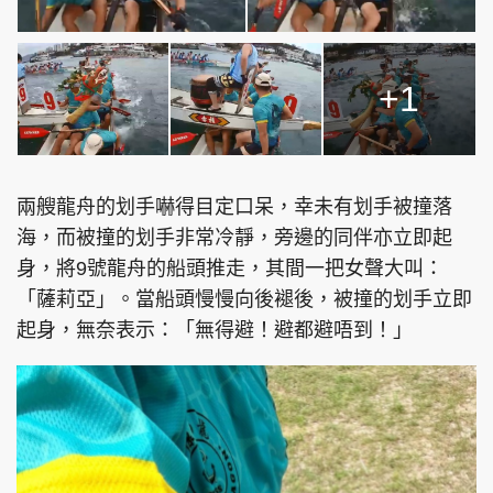
+1
兩艘龍舟的划手嚇得目定口呆，幸未有划手被撞落
海，而被撞的划手非常冷靜，旁邊的同伴亦立即起
身，將9號龍舟的船頭推走，其間一把女聲大叫：
「薩莉亞」。當船頭慢慢向後褪後，被撞的划手立即
起身，無奈表示：「無得避！避都避唔到！」