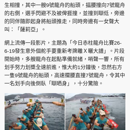
生相撞，其中一艘9號龍舟的船頭，揊腰撞向7號龍舟
的右側，選手閃避不及被俾捱撞，並撞到瞓低，旁邊
的同伴隨即起身將船頭推走，同時旁邊有一女聲大
叫：「薩莉亞」。
網上流傳一段影片，主題為「今日赤柱龍舟比賽26-
6-19​發生意外​個舵手要重新考牌​離Ｘ曬大譜」。片段
開始時，多艘龍舟在起點準備就緒，哨聲一響，所有
划手努力划槳全速前進，惟大約1分鐘後，忽然右方
一隻9號龍舟的船頭，高速攔腰直撞7號龍舟，令其中
一名划手向後倒臥「瞓晒身」，十分驚險。