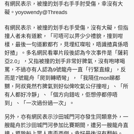
有網民表示，被撞的划手右手手肘受傷，幸沒有大
礙。yoyowendy@Threads
有網民表示，被撞的划手右手受傷，沒有大礙，但指
撞人者未有道歉，「可唔可以畀少少禮貌，撞到咁
樣，最後一句道歉都冇，見埋紅㗎啦，唔識揸真係唔
好揸」。多名網民看畢片段後認為今次事件是「薩莉
亞2.0」，又指被撞的划手非常好脾氣，沒有咆哮喝
罵，不過亦有人認為9號龍舟一直「行緊直線」，反
而是7號龍舟「爬到轉晒彎」，「我隔住mon睇都
嬲，阿叔竟然冇脾氣到好似俾吹氣公仔撞咁」、「所
有人都好冷靜」、「個方向錯咗，佢想停都停唔
到」、「一次過份過一次」。
另外，亦有網民表示沙田城門河亦發生同類意外，一
艘龍舟於沙田城門河參加比賽期間，遭另一艘龍舟直
撞，導致船上眾人東歪西倒，幸好最後沒有翻船。