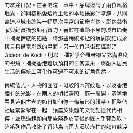
的旅途日記。在香港這一章中，品牌邀請了兩位風格
迥異、卻同樣熱愛這片土地的本地攝影師掌鏡，共同
為這座城市繪製一幅層次豐富的節慶肖像。影像藝術
家與紀實攝影師石寶鈞，善於在流動不息的城市節奏
中捕捉情感的錨點，將那些稍縱即逝的瞬間凝結成永
恆且具備電影感的畫面。另一位香港街頭攝影師
Gideon de Kock，則以一種近乎旁觀者卻又充滿溫度
的視角，捕捉香港難以預料的日常景象，將融入居民
生活的傳統工藝化作可遇不可求的街角偶然。
傳統儀式、人物的面容、斑駁的木質紋理、以及香港
獨有的光影，在兩人的幀幀靜照中逐一展開，清晰地
看見這個古老的節日如何像一條無形的紐帶，把整個
社區緊緊聚在一起，讓屬於集體的文化記憶代代相
傳，並透過鏡頭向那些隱身於幕後的匠人手藝致敬。
這系列作品收錄了香港島南區大潭與赤柱的龍舟競渡