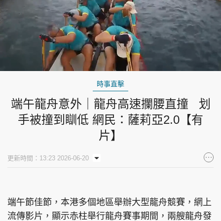
Loaded
:
Unmute
25.18%
時事直擊
端午龍舟意外｜龍舟高速攔腰直撞 划
手被撞到瞓低 網民：薩莉亞2.0【有
片】
更新時間：13:23 2026-06-20
端午節佳節，本港多個地區舉辦大型龍舟競賽，網上
流傳影片，顯示赤柱舉行龍舟賽事期間，兩艘龍舟發