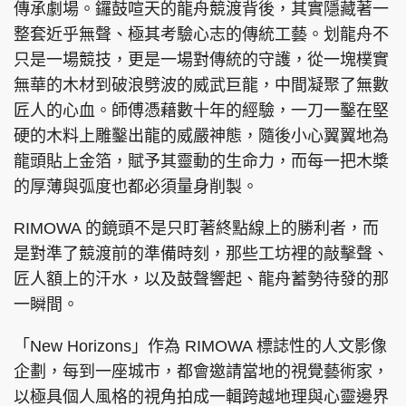
傳承劇場。鑼鼓喧天的龍舟競渡背後，其實隱藏著一
整套近乎無聲、極其考驗心志的傳統工藝。划龍舟不
只是一場競技，更是一場對傳統的守護，從一塊樸實
無華的木材到破浪劈波的威武巨龍，中間凝聚了無數
頭條搵工
EDUPLUS
匠人的心血。師傅憑藉數十年的經驗，一刀一鑿在堅
硬的木料上雕鑿出龍的威嚴神態，隨後小心翼翼地為
龍頭貼上金箔，賦予其靈動的生命力，而每一把木槳
關於我們
使用條款
的厚薄與弧度也都必須量身削製。
聯絡我們
版權及免責聲明
隱私政策聲明
RIMOWA 的鏡頭不是只盯著終點線上的勝利者，而
是對準了競渡前的準備時刻，那些工坊裡的敲擊聲、
匠人額上的汗水，以及鼓聲響起、龍舟蓄勢待發的那
一瞬間。
Copyright © 東周網 版權所有 . 不得轉載
©Eastweek.com.hk. All rights reserved.
「New Horizons」作為 RIMOWA 標誌性的人文影像
企劃，每到一座城市，都會邀請當地的視覺藝術家，
以極具個人風格的視角拍成一輯跨越地理與心靈邊界