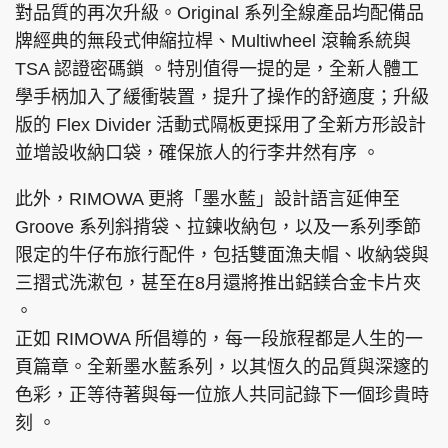
對品質的再次升級。Original 系列全線產品均配備品
牌經典的無段式伸縮拉桿、Multiwheel 滾輪系統與
TSA 認證密碼鎖 。特別值得一提的是，全新人體工
學手柄加入了緩衝裝置，提升了操作的舒適度；升級
版的 Flex Divider 活動式隔板更採用了全新方形設計
並增設收納口袋，確保旅人的行李井然有序 。
此外，RIMOWA 更將「墨水藍」設計語言延伸至
Groove 系列斜揹袋、拉鍊收納包，以及一系列季節
限定的牛仔布旅行配件，包括雙面漁夫帽、收納袋與
三摺式洗漱包，甚至在8月還將推出鋁鎂合金卡片夾
。
正如 RIMOWA 所倡導的，每一段旅程都是人生的一
頁篇章。全新墨水藍系列，以其恆久的品質與深邃的
色彩，正等待著與每一位旅人共同記錄下一個珍貴時
刻 。