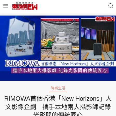
明星名人
時事財經
東周Ladies
優享生活
東周食玩通
會員活動
時尚生活
RIMOWA首個香港「New Horizons」人
玄學靈異
東周專欄
文影像企劃 攜手本地兩大攝影師記錄
光影間的傳統匠心