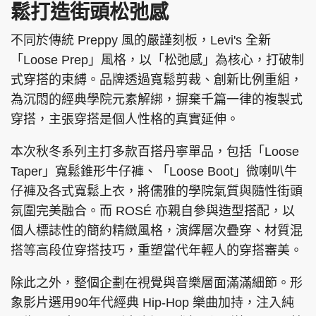
鬆打造街頭松弛感
不同於傳統 Preppy 風的嚴謹刻板，Levi's 全新
「Loose Prep」風格，以「松弛感」為核心，打破制
式穿搭的束縛。品牌透過寬鬆剪裁、創新比例重組，
為沉悶的經典學院元素解綁，摒棄千篇一律的複製式
穿搭，主張穿搭是個人性格的真實延伸。
本次秋冬系列主打多款百搭丹寧單品，包括「Loose
Taper」寬鬆錐形牛仔褲、「Loose Boot」微喇叭牛
仔褲及各式寬鬆上衣，將儒雅的學院氣質與隨性街頭
氛圍完美融合。而 ROSÉ 亦親自參與造型搭配，以
個人標誌性的簡約精緻風格，演繹層次疊穿、材質混
搭等高段位穿搭技巧，重塑當代年輕人的穿搭審美。
除此之外，整個企劃在視覺與音樂層面滿滿細節。形
象影片選用90年代經典 Hip-Hop 樂曲加持，注入純