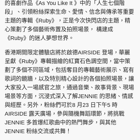
的喜劇作品《As You Like It 》中的「人生七個階
段」、引領粉絲探索生命、愛情、信念與傳承等重要
主題的專輯《Ruby》，正是今次快閃店的主題，精
心策劃了多個藝術佈置及拍照場景， 構建成
頭條搵工
EDUPLUS
《Ruby》的迷人夢想世界。
香港期間限定體驗店將於啟德AIRSIDE 登場，華麗
關於我們
使用條款
呈獻《Ruby》專輯描繪的紅寶石色調空間，當中策
聯絡我們
版權及免責聲明
劃了多個不同區域，包括奪目的專輯藝術展示、寫有
隱私政策聲明
歌詞的鏡牆，以及特別精心設計的各個拍照場景，讓
大家投入一場感官之旅，通過音樂、故事背景、現場
場景等方面，沉浸式深入了解JENNIE 的思緒、情感
與經歷。另外，粉絲們可於8 月23 日下午5 時
Copyright © 東周網 版權所有 . 不得轉載
©Eastweek.com.hk. All rights reserved.
AIRSIDE 露天廣場，參與隨機舞蹈環節，將挑戰
JENNIE 多首爆紅歌曲中的熱門舞步，與其他
JENNIE 粉絲交流或共舞！