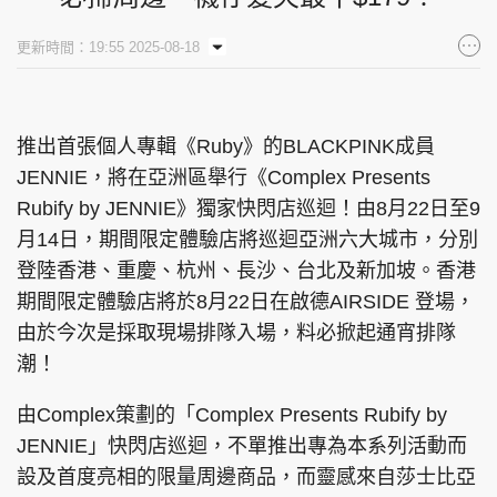
集團旗下品牌
更新時間：19:55 2025-08-18
推出首張個人專輯《Ruby》的BLACKPINK成員
東周刊
cazbuyer
東Touch
JENNIE，將在亞洲區舉行《Complex Presents
Rubify by JENNIE》獨家快閃店巡迴！由8月22日至9
月14日，期間限定體驗店將巡迴亞洲六大城市，分別
PCM 電腦廣場
星島頭條
星島日報
登陸香港、重慶、杭州、長沙、台北及新加坡。香港
期間限定體驗店將於8月22日在啟德AIRSIDE 登場，
由於今次是採取現場排隊入場，料必掀起通宵排隊
潮！
頭條日報
星島環球
The Standard
由Complex策劃的「Complex Presents Rubify by
JENNIE」快閃店巡迴，不單推出專為本系列活動而
設及首度亮相的限量周邊商品，而靈感來自莎士比亞
親子王
Oh!爸媽
JobMarket