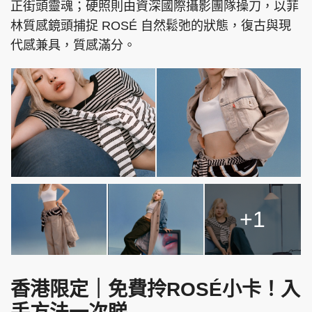
正街頭靈魂；硬照則由資深國際攝影團隊操刀，以菲
林質感鏡頭捕捉 ROSÉ 自然鬆弛的狀態，復古與現
代感兼具，質感滿分。
+1
香港限定｜免費拎ROSÉ小卡！入