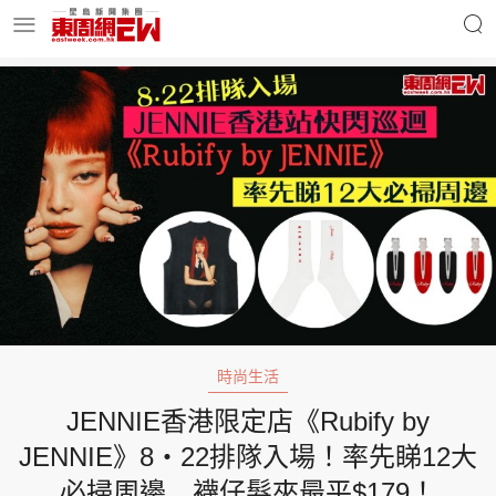
明星名人
時事財經
東周Ladies
優享生活
東周食玩通
會員活動
時尚生活
JENNIE香港限定店《Rubify by
玄學靈異
東周專欄
JENNIE》8‧22排隊入場！率先睇12大
必掃周邊 襪仔髮夾最平$179！