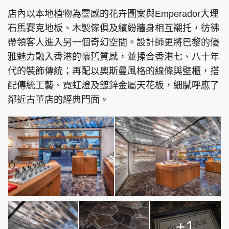
店內以本地植物為靈感的花卉圖案與Emperador大理
石馬賽克地板、木製傢俱及繽紛牆身相互襯托，彷彿
帶領客人進入另一個奇幻空間。設計師更將巴黎的優
雅魅力融入香港的懷舊質感，並揉合香港七、八十年
代的裝飾傳統；再配以奧斯曼風格的線條與壁櫃，搭
配傳統工藝、霓虹燈及鍍鋅金屬天花板，細膩呼應了
鄰近古董店的經典門面。
+1