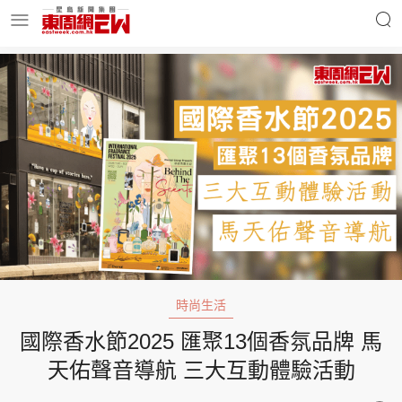
明星名人
時事財經
東周Ladies
優享生活
東周食玩通
會員活動
時尚生活
國際香水節2025 匯聚13個香氛品牌 馬
玄學靈異
東周專欄
天佑聲音導航 三大互動體驗活動