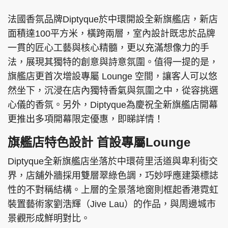
法國香氛品牌Diptyque於中環開設全新旗艦店，新店
面積達100平方米，橫跨兩層，室內設計既忠於品牌
一貫的匠心工藝與核心精髓，更以充滿想像力的手
法，展現其獨特的創意與詩意氛圍。值得一提的是，
旗艦店更首次增設專屬 Lounge 空間，讓客人可以悠
然坐下，沉浸在店內獨特香氣與氛圍之中，從容挑選
心儀的香氛。另外，Diptyque為慶祝全新旗艦店開幕
更推出多項開幕限定優惠，即睇詳情！
旗艦店特色設計 首設專屬Lounge
Diptyque全新旗艦店坐落於中環荷里活道與卑利街交
界，店舖外牆採用雙層翠綠色調，巧妙呼應建築標誌
性的不對稱結構。上層的全景落地窗則框起香港霓虹
裝置藝術家劉浩輝（Jive Lau）的作品，與周邊城市
景觀形成鮮明對比。