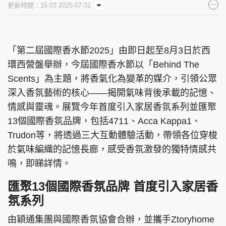
更新時間：15:03 2025-07-31
集團旗下品牌
「第二屆國際香水節2025」由即日起至8月3日於西
環西營盤舉辦，今屆國際香水節以「Behind The
東周刊
cazbuyer
東Touch
Scents」為主題，將香氣化為變革的媒介，引領公眾
深入香氛藝術的核心——揭開氣味背後承載的記憶、
情感與靈魂。展覽今年首度引入家居香氛系列並匯聚
PCM 電腦廣場
星島頭條
星島日報
13個國際香氛品牌，包括4711、Acca Kappa1、
Trudon等，將透過三大互動體驗活動，帶領各位穿梭
於氣味編織的記憶長廊，感受香氛激發的獨特情感共
鳴，即睇詳情。
頭條日報
星島環球
The Standard
匯聚13個國際香氛品牌 首度引入家居香
氛系列
由穎通集團與國際香氛協會合辦，並攜手Ztoryhome
親子王
Oh!爸媽
JobMarket