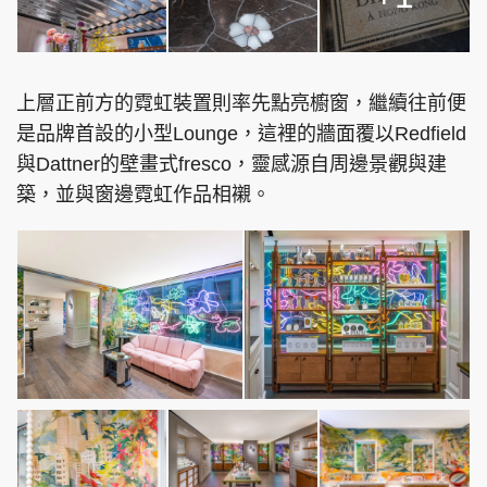
上層正前方的霓虹裝置則率先點亮櫥窗，繼續往前便
是品牌首設的小型Lounge，這裡的牆面覆以Redfield
與Dattner的壁畫式fresco，靈感源自周邊景觀與建
築，並與窗邊霓虹作品相襯。