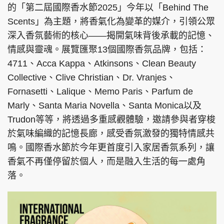
的「第二屆國際香水節2025」今年以「Behind The
Scents」為主題，將香氣化為變革的媒介，引領公眾
深入香氛藝術的核心——揭開氣味背後承載的記憶、
情感與靈魂。展覽匯聚13個國際香氛品牌，包括：
頭條搵工
EDUPLUS
4711、Acca Kappa、Atkinsons、Clean Beauty
Collective、Clive Christian、Dr. Vranjes、
關於我們
使用條款
Fornasetti、Lalique、Memo Paris、Parfum de
Marly、Santa Maria Novella、Santa Monica以及
聯絡我們
版權及免責聲明
Trudon等等，將透過多重感觀體驗，邀請參與者穿梭
隱私政策聲明
於氣味編織的記憶長廊，感受香氛激發的獨特情感共
鳴。國際香水節於今年更首度引入家居香氛系列，讓
香氣不再僅停留於個人，而是融入生活的每一處角
Copyright © 東周網 版權所有 . 不得轉載
落。
©Eastweek.com.hk. All rights reserved.