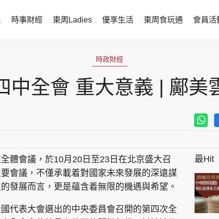
人
時事財經
東周Ladies
優享生活
東周食玩通
會員活
時事財經
東周Ladies
時政財經
時事直擊
談情說性
四中全會 重大意義 | 鄺美
財經智庫
時尚生活
焦點人物
健康醫美
她世代力量
卓越女性
最Hit
體會議，於10月20日至23日在北京盛大召
會員活動
玄學靈異
重要會議，不僅承載着對國家未來發展的深遠謀
周JETSO
東勝運程
區的發展而言，更是蘊含着無限的機遇與希望。
智富天下 李居明
全國代表大會選出的中央委員會召開的第四次全