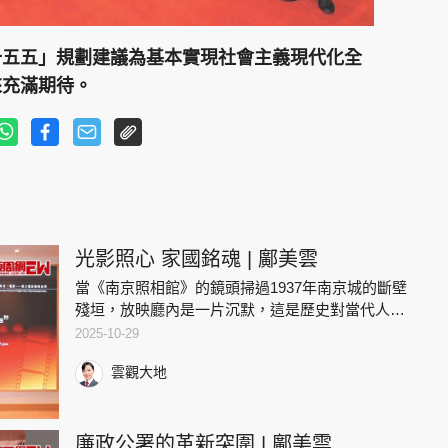
十五五」規劃建議為基本實現社會主義現代化全
來充滿期待。
光影照心 家國銘魂 | 鄺美雲
當《南京照相館》的鏡頭掃過1937年南京城的斷壁
殘垣，放映廳內是一片沉默，這是歷史對當代人最
沉重的叩問，我的內心撼動，也久久不能平息。早
2025-10-29
前我在理大影院與一眾師生觀看了這部以「小人物
雲觀大地
見證大歷史」為敘事主
廉政公署的革新突圍 | 鄺美雲