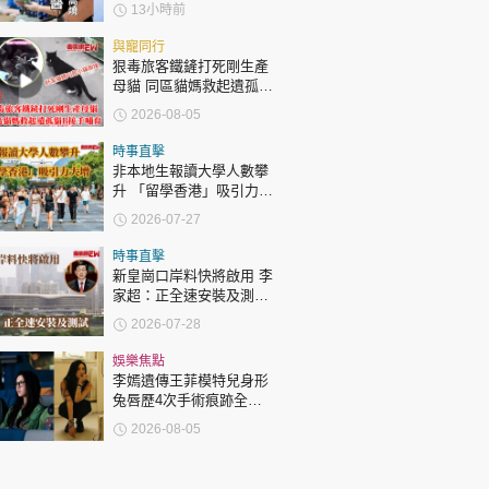
持續高燒要立即求醫
13小時前
與寵同行
狠毒旅客鐵鏟打死剛生產
母貓 同區貓媽救起遺孤貓
B接手哺育
2026-08-05
時事直擊
非本地生報讀大學人數攀
升 「留學香港」吸引力大
增
2026-07-27
時事直擊
新皇崗口岸料快將啟用 李
家超：正全速安裝及測
試
2026-07-28
娛樂焦點
李嫣遺傳王菲模特兒身形
兔唇歷4次手術痕跡全消
變身美少女顏值升級
2026-08-05