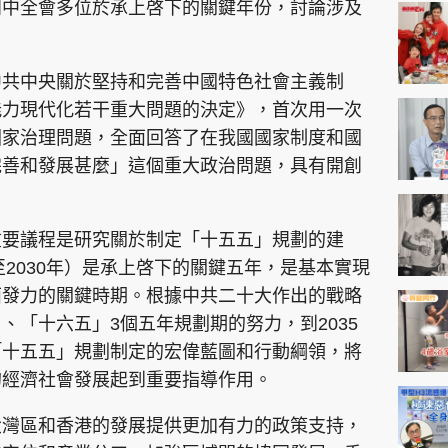
神機妙算 李丞責
四中全會多位於承上啓下的關鍵年份，討論涉及
緣來有理 麥玲玲
鬼靈精怪 威師兄
中共中央關於堅持和完善中國特色社會主義制
能力現代化若干重大問題的決定》，首次用一次
國家治理問題，全面回答了在我國國家制度和國
完善和發展甚麼」這個重大政治問題，具有開創
重要議程是研究關於制定「十五五」規劃的建
PCM 電腦廣場
星島頭條
星島日報
頭條日報
星島
至2030年）是承上啓下的關鍵五年，是基本實現
面發力的關鍵時期。根據中共二十大作出的戰略
、「十六五」3個五年規劃期的努力，到2035
EDUPLUS
「十五五」規劃制定的宏偉藍圖和行動綱領，將
的經濟社會發展起到重要指導作用。
款
版權及免責聲明
Copyright © 東周網 版權所有 . 不得
大灣區和香港的發展提供更加有力的政策支持，