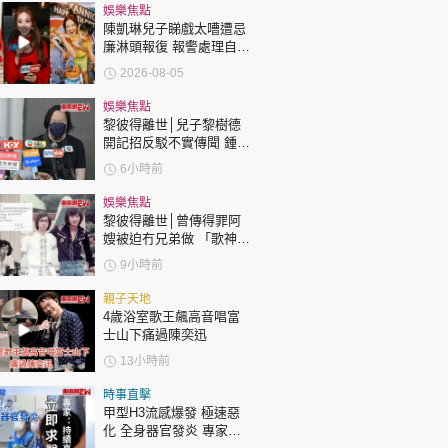
時政財經
娛樂焦點
陳凱琳兒子睇戲太嘈遭忌
健康生活
廉淋頭報復 報警處理自責
護子不力 歐錦棠陳倩揚齊
飲食旅遊
2026-08-05
表態「媽媽有責任」
娛樂焦點
黎彼得離世│兒子黎樹德
開記招反駁不實傳聞 鍾志
光代好友澄清：冇經濟問
6小時前
題
娛樂焦點
黎彼得離世│曾傳得罪阿
環球
The Standard
嫂被迫冇兄弟做 「歌神」
親子王
許冠傑親筆撰寫悼念忘友
9小時前
親子天地
4歲浴室歌王飆高音唱富
士山下痛過陳奕迅
13小時前
轉載 ©Eastweek.com.hk. All rights reserved.
時事直擊
甲型H3流感爆發 極速惡
化 全身器官發炎 專家：