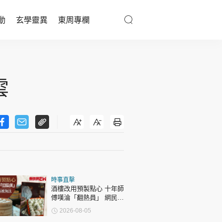
動
玄學靈異
東周專欄
優享生活
醫療百科
雲
親子天地
與寵同行
東周專欄
時事直擊
娛樂名人
酒樓改用預製點心 十年師
傅嘆淪「翻熱員」 網民憂
文化藝術
傳統手藝被淘汰
2026-08-05