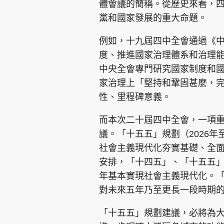
體會議的簡稱。從歷史來看，
黨和國家發展的重大命題。
例如，十九屆四中全會通過《
度、推進國家治理體系和治理
中央全會專門研究國家制度和
集團旗下品牌
家治理上「堅持和鞏固甚麼，
性、里程碑意義。
而本次二十屆四中全會，一項
東周刊
cazbuyer
東Touch
議。「十五五」規劃（2026年
社會主義現代化夯實基礎、全
安排，「十四五」、「十五五」
Oh!爸媽
JobMarket
頭條搵工
年基本實現社會主義現代化。
對未來五年乃至更長一段時期
關於我們
聯絡我們
隱私政策聲明
使用條
「十五五」規劃建議，必將為