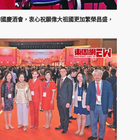
的國慶酒會，衷心祝願偉大祖國更加繁榮昌盛，