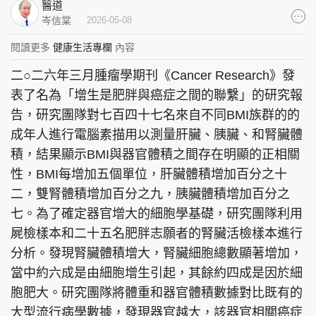
醫道
集團旗下品牌
岑信棠
2026-05-08
閱讀更多
健康生活專欄
內容
二○二六年三月腫瘤學期刊《Cancer Research》發
東周刊
cazbuyer
東Touch
表了名為「增生是肥胖與癌症之間的聯繫」的研究報
告，研究團隊對七百四十七名來自不同BMI族群的的
成年人進行電腦素描用以測量肝臟、胰臟、和腎臟體
積，結果顯示BMI與器官體積之間存在明顯的正相關
PCM 電腦廣場
星島頭條
星島日報
性，BMI每增加五個單位，肝臟體積增加百分之十
二，雙腎體積增加百分之九，胰臟體積增加百分之
七。為了確定器官增大的細胞學基礎，研究團隊利用
屍檢樣本和二十五名肥胖志願者的腎臟活檢樣本進行
頭條日報
星島環球
The Standard
分析。發現腎臟體積增大，腎臟細胞總數顯著增加，
當中約六成是由細胞增生引起，其餘約四成是因於細
胞肥大。研究團隊將體重和器官體積數據對比既有的
大型流行病學數據，發現器官越大，該器官相關癌症
親子王
Oh!爸媽
JobMarket