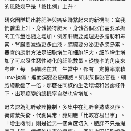
的風險幾乎是「按比例」上升。
研究團隊提出將肥胖與癌症聯繫起來的新機制：當我
們體重上升、身體變得肥大，身體各個器官需要承擔
頭條搵工
EDUPLUS
的工作量也隨之增加，例如肝臟要處理更多脂肪和毒
素，腎臟要濾過更多血液，胰臟要分泌更多胰島素。
器官的應對方法是細胞增生和細胞肥大，細胞增生增
關於我們
使用條款
加了可以發生惡性轉化的細胞數量。從機率的角度來
聯絡我們
版權及免責聲明
考慮，每一個細胞在其一生當中，都有一定機率累積
隱私政策聲明
DNA損傷，進而演變為癌細胞。如果某個器官裡，細
胞總數翻了一倍，那麼在同樣的生活環境和暴露條件
下，出現癌變的總機率自然也會增加。
Copyright © 東周網 版權所有 . 不得轉載
©Eastweek.com.hk. All rights reserved.
過去認為肥胖致癌機制，多集中在肥胖會造成炎症、
荷爾蒙失衡、代謝異常，讓細胞「比較容易出事」。
「增生機制」則是從另一個角度切入，肥胖不只是提