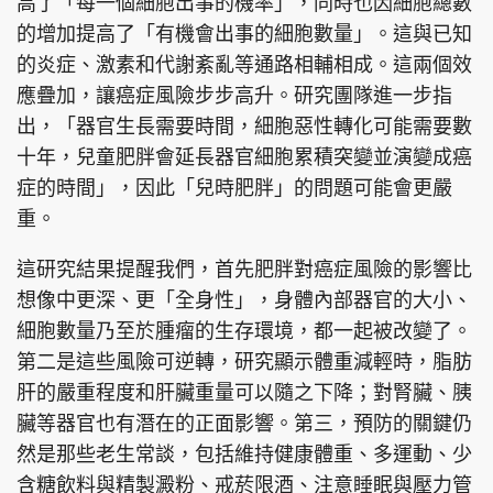
高了「每一個細胞出事的機率」，同時也因細胞總數
的增加提高了「有機會出事的細胞數量」。這與已知
的炎症、激素和代謝紊亂等通路相輔相成。這兩個效
應疊加，讓癌症風險步步高升。研究團隊進一步指
出，「器官生長需要時間，細胞惡性轉化可能需要數
十年，兒童肥胖會延長器官細胞累積突變並演變成癌
症的時間」，因此「兒時肥胖」的問題可能會更嚴
重。
這研究結果提醒我們，首先肥胖對癌症風險的影響比
想像中更深、更「全身性」，身體內部器官的大小、
細胞數量乃至於腫瘤的生存環境，都一起被改變了。
第二是這些風險可逆轉，研究顯示體重減輕時，脂肪
肝的嚴重程度和肝臟重量可以隨之下降；對腎臟、胰
臟等器官也有潛在的正面影響。第三，預防的關鍵仍
然是那些老生常談，包括維持健康體重、多運動、少
含糖飲料與精製澱粉、戒菸限酒、注意睡眠與壓力管