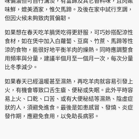
味偏濃但可自行溝淡，有當歸及其它香料味，且肉嫰
味鮮，媲美酒家，惟欠馬蹄。及後在家中試行烹調，
但因火候未夠致肉質偏韌。
頭條搵工
EDUPLUS
如果想在春天吃羊腩煲吃得更舒服，可巧妙搭配涼性
食材，如在煲中加入白蘿蔔、豆腐、竹蔗、馬蹄等性
涼的食物，能很好地平衡羊肉的燥熱。同時應調整食
關於我們
使用條款
用頻率與分量，建議半個月至一個月一次，每次分量
聯絡我們
版權及免責聲明
比冬季減少。
隱私政策聲明
如果春天已經溫暖甚至濕熱，再吃羊肉就容易引發上
火，有機會導致口舌生瘡、便秘或失眠。此外平時容
易上火、口乾、口苦、或有大便秘結等濕熱、陰虛症
Copyright © 東周網 版權所有 . 不得轉載
狀的人，須避免進食。最後是如患感冒、發燒、炎症
©Eastweek.com.hk. All rights reserved.
發作期，應避免食用，以免助長病邪。