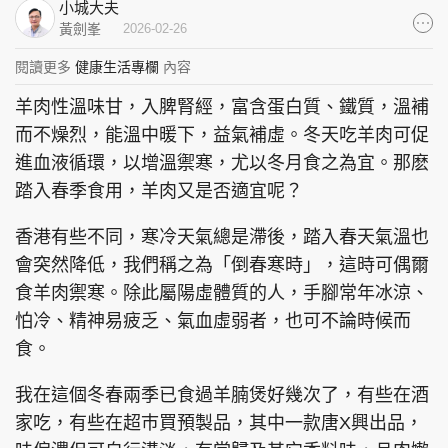
小城大夫
集團旗下品牌
黃劍峯
2026-02-26
閱讀更多
健康生活專欄
內容
羊肉性溫味甘，入脾腎經，富含蛋白質、鐵質，溫補
東周刊
cazbuyer
東Touch
而不燥烈，能溫中暖下，益氣補虛。冬天吃羊肉可促
進血液循環，以增溫禦寒，尤以冬月食之為宜。那麽
踏入春季食用，羊肉又是否適宜呢？
香港有些不同，寒冷天氣總是滯後，踏入春天氣溫也
PCM 電腦廣場
星島頭條
星島日報
會突然降低，我們稱之為「倒春寒時」，這時可偶爾
食羊肉禦寒。除此屬陽虛體質的人，手腳常年冰涼、
怕冷、精神易疲乏、氣血虛弱者，也可不論時候而
頭條日報
星島環球
The Standard
食。
我在這個冬春兩季已食過羊腩煲好幾次了，有些在酒
家吃，有些在超巿買預製品，其中一款唐X興出品，
親子王
Oh!爸媽
JobMarket