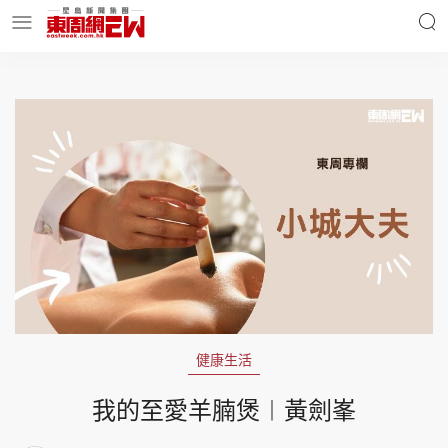
明星名人
時事財經
東周Ladies
優享生活
東周食玩通
會員活動
健康生活
玄學靈異
東周專欄
我的至愛羊腩煲︱黃劍峯