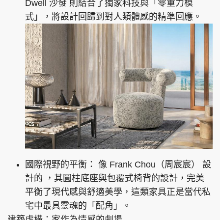
Dwell 沙發 則結合了獨家科技與「零重力模
式」，將設計回歸到對人類體感的精準回應。
國際視野的平衡： 像 Frank Chou（周宸宸） 設
計的 ，其圓柱底座與包覆式椅背的設計，完美
平衡了現代感與舒適美學，這類家具正是當代私
宅中最具靈魂的「配角」。
建築虛構：家作為情感的劇場