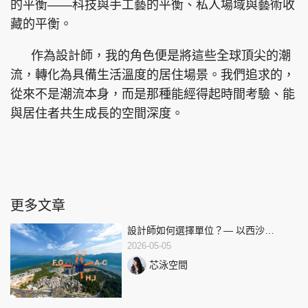
的平衡——科技與手工藝的平衡、私人場域與藝術收
藏的平衡。
作為設計師，我的角色便是將這些全球頂尖的潮
流，轉化為具備生活溫度的居住場景。我們追求的，
從來不是潮流本身，而是那種能經得起時間考驗、能
與居住者共生成長的空間深度。
更多文章
設計師如何選擇單位？— 以西沙
SIERRA SEA 第 2B 期為例
2026-05-05
芯泳空間