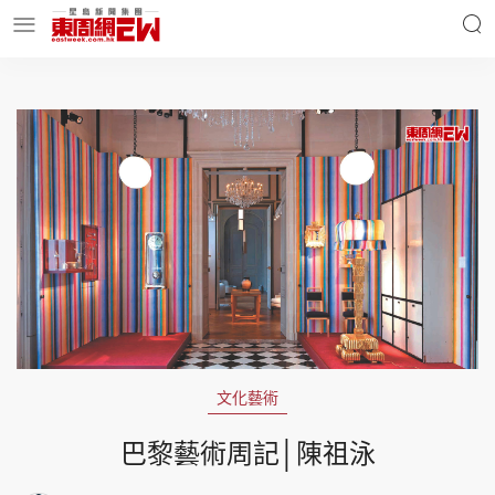
明星名人
時事財經
東周Ladies
優享生活
東周食玩通
會員活動
文化藝術
玄學靈異
東周專欄
巴黎藝術周記│陳祖泳