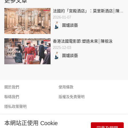
更多文章
法國的「宮殿酒店」：莫里斯酒店│陳祖
泳
2026-01-07
圍爐談藝
香港法國電影節:塑造未來│陳祖泳
2025-12-03
圍爐談藝
關於我們
使用條款
聯絡我們
版權及免責聲明
隱私政策聲明
本網站正使用 Cookie