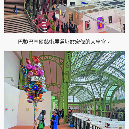
巴黎巴塞爾藝術展選址於宏偉的大皇宮。