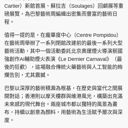
Cartier）新館首展、蘇拉吉（Soulages）回顧展等重
磅展覽，為巴黎藝術周編織出密集而豐富的藝術日
程。
值得一提的是，在龐畢度中心（Centre Pompidou）
在藝術周舉辦了一系列閉館改建前的最後一系列大型
藝術活動，其中一個活動委託北京奧運煙火導演蔡國
強創作AI輔助煙火表演《Le Dernier Carnaval》（最
後的狂歡），這場融合傳統火藥藝術與人工智能的絢
爛告別，尤其震撼。
巴黎以深厚的藝術積澱為根基，在歷史與當代之間展
開對話；香港則以摩天樓群與維港風光，構築出充滿
未來感的現代舞台。兩座城市都以獨特的風景為畫
布，持續以創意為顏料，用藝術為生活賦予層次與深
度。