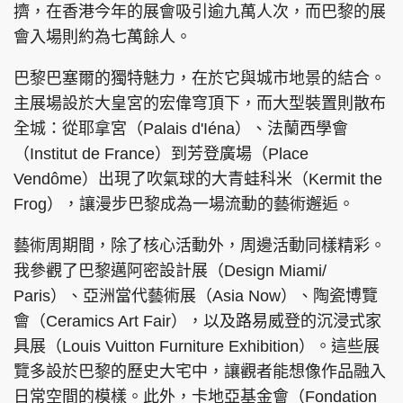
擠，在香港今年的展會吸引逾九萬人次，而巴黎的展
會入場則約為七萬餘人。
巴黎巴塞爾的獨特魅力，在於它與城市地景的結合。
頭條搵工
EDUPLUS
主展場設於大皇宮的宏偉穹頂下，而大型裝置則散布
全城：從耶拿宮（Palais d'Iéna）、法蘭西學會
（Institut de France）到芳登廣場（Place
關於我們
使用條款
Vendôme）出現了吹氣球的大青蛙科米（Kermit the
聯絡我們
版權及免責聲明
Frog），讓漫步巴黎成為一場流動的藝術邂逅。
隱私政策聲明
藝術周期間，除了核心活動外，周邊活動同樣精彩。
我參觀了巴黎邁阿密設計展（Design Miami/
Paris）、亞洲當代藝術展（Asia Now）、陶瓷博覽
Copyright © 東周網 版權所有 . 不得轉載
©Eastweek.com.hk. All rights reserved.
會（Ceramics Art Fair），以及路易威登的沉浸式家
具展（Louis Vuitton Furniture Exhibition）。這些展
覽多設於巴黎的歷史大宅中，讓觀者能想像作品融入
日常空間的模樣。此外，卡地亞基金會（Fondation