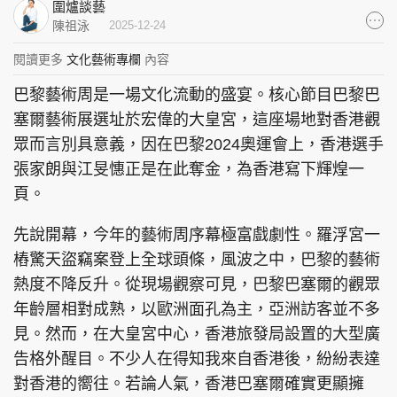
圍爐談藝
集團旗下品牌
陳祖泳
2025-12-24
閱讀更多
文化藝術專欄
內容
巴黎藝術周是一場文化流動的盛宴。核心節目巴黎巴
東周刊
cazbuyer
東Touch
塞爾藝術展選址於宏偉的大皇宮，這座場地對香港觀
眾而言別具意義，因在巴黎2024奧運會上，香港選手
張家朗與江旻憓正是在此奪金，為香港寫下輝煌一
頁。
PCM 電腦廣場
星島頭條
星島日報
先說開幕，今年的藝術周序幕極富戲劇性。羅浮宮一
樁驚天盜竊案登上全球頭條，風波之中，巴黎的藝術
熱度不降反升。從現場觀察可見，巴黎巴塞爾的觀眾
頭條日報
星島環球
The Standard
年齡層相對成熟，以歐洲面孔為主，亞洲訪客並不多
見。然而，在大皇宮中心，香港旅發局設置的大型廣
告格外醒目。不少人在得知我來自香港後，紛紛表達
對香港的嚮往。若論人氣，香港巴塞爾確實更顯擁
親子王
Oh!爸媽
JobMarket