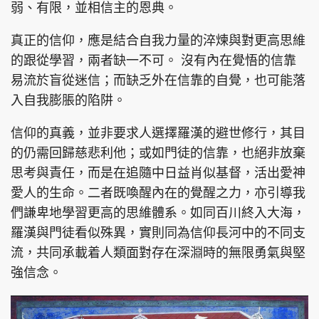
弱、有限，並相信主的恩典。
真正的信仰，應是結合自我力量的淬煉與對更高思維
的跟從學習，兩者缺一不可。 沒有內在覺悟的信靠
易流於盲從迷信；而缺乏外在信靠的自覺，也可能落
入自我膨脹的陷阱。
信仰的真義，並非要求人選擇羅漢的避世修行，其目
的仍需回歸慈悲利他；或如門徒的信靠，也絕非放棄
思考與責任，而是在追隨中日益肖似基督，活出愛神
愛人的生命。二者既喚醒內在的覺醒之力，亦引導我
們謙卑地學習更高的思維體系。如同百川終入大海，
羅漢與門徒看似殊異，實則同為信仰長河中的不同支
流，共同承載着人類面對存在深淵時的無限勇氣與堅
強信念。