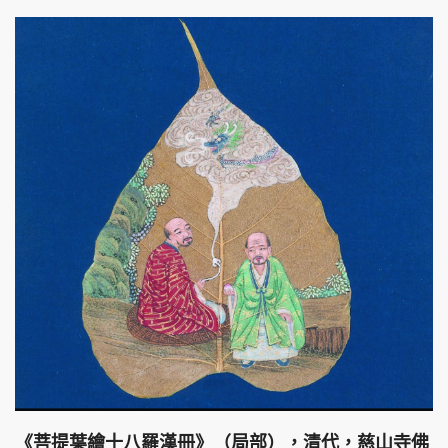
《菩提葉繪十八羅漢冊》（局部），清代，慈山寺佛