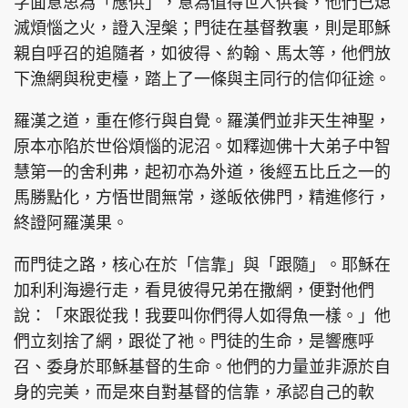
字面意思為「應供」，意為值得世人供養，他們已熄
滅煩惱之火，證入涅槃；門徒在基督教裏，則是耶穌
親自呼召的追隨者，如彼得、約翰、馬太等，他們放
下漁網與稅吏檯，踏上了一條與主同行的信仰征途。
頭條搵工
EDUPLUS
羅漢之道，重在修行與自覺。羅漢們並非天生神聖，
原本亦陷於世俗煩惱的泥沼。如釋迦佛十大弟子中智
關於我們
使用條款
慧第一的舍利弗，起初亦為外道，後經五比丘之一的
聯絡我們
版權及免責聲明
馬勝點化，方悟世間無常，遂皈依佛門，精進修行，
終證阿羅漢果。
隱私政策聲明
而門徒之路，核心在於「信靠」與「跟隨」。耶穌在
加利利海邊行走，看見彼得兄弟在撒網，便對他們
Copyright © 東周網 版權所有 . 不得轉載
說：「來跟從我！我要叫你們得人如得魚一樣。」他
©Eastweek.com.hk. All rights reserved.
們立刻捨了網，跟從了祂。門徒的生命，是響應呼
召、委身於耶穌基督的生命。他們的力量並非源於自
身的完美，而是來自對基督的信靠，承認自己的軟