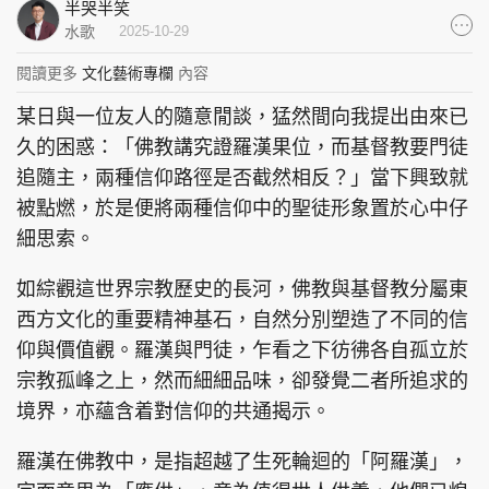
半哭半笑
集團旗下品牌
水歌
2025-10-29
閱讀更多
文化藝術專欄
內容
某日與一位友人的隨意閒談，猛然間向我提出由來已
東周刊
cazbuyer
東Touch
久的困惑：「佛教講究證羅漢果位，而基督教要門徒
追隨主，兩種信仰路徑是否截然相反？」當下興致就
被點燃，於是便將兩種信仰中的聖徒形象置於心中仔
細思索。
PCM 電腦廣場
星島頭條
星島日報
如綜觀這世界宗教歷史的長河，佛教與基督教分屬東
西方文化的重要精神基石，自然分別塑造了不同的信
仰與價值觀。羅漢與門徒，乍看之下彷彿各自孤立於
頭條日報
星島環球
The Standard
宗教孤峰之上，然而細細品味，卻發覺二者所追求的
境界，亦蘊含着對信仰的共通揭示。
羅漢在佛教中，是指超越了生死輪迴的「阿羅漢」，
親子王
Oh!爸媽
JobMarket