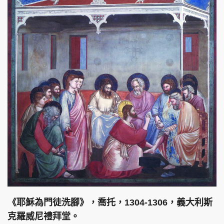
《耶穌為門徒洗腳》，喬托，1304-1306，義大利斯
克羅威尼禮拜堂。