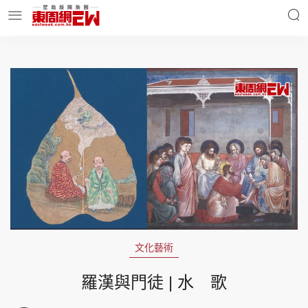
明星名人
時事財經
東周Ladies
優享生活
東周食玩通
會員活動
文化藝術
玄學靈異
東周專欄
羅漢與門徒 | 水 歌