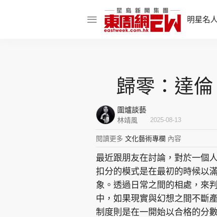
明星名
明星名人
娛樂焦點
歸零：達倫
話題人物
圍爐談藝
東姑熱話
林靖風
2025-08-13
閱讀更多
文化藝術專欄
內容
最近跟朋友在討論，對於一個
東周食玩通
扣分的模式是在最初的時候以
樂在灣區
東
象。透過日常之間的相處，來
中，如果現實與幻想之間不斷
飲食玩樂
制度則是在一開始以合格的分