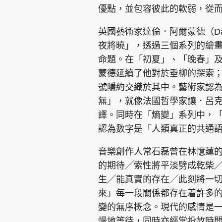
優點，並包容彼此的軟弱，從
英國藝術家達倫．阿爾蒙德（Dar
夜將曉」，透過三個系列的繪
命題。在「初夏」、「晚春」
蒙德延續了他對於垂柳的探索；
集團旗下品牌
號隱約交織於其中。藝術家認為
無」，就像法國哲學家讓．呂
譯。同時在「熵變」系列中，「
東周刊
cazbuyer
東Touch
認為數字是「人類真正的共通
音樂創作人常石磊曾在林憶蓮
的期待╱索性將平淡劈成乾柴╱Res
Oh!爸媽
JobMarket
頭條搵工
生╱能真實的存在╱此刻將一切歸零再
來」每一段關係都存在着許多
關於我們
聯絡我們
隱私政策聲明
使用條
變的無序概念。現代的感情是
慢地等待，同時亦經常投放時