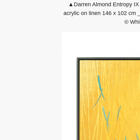
▲Darren Almond Entropy IX 2
acrylic on linen 146 x 102 cm
© Whit