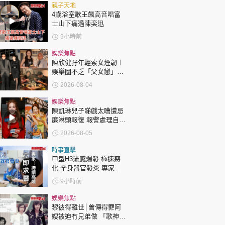
時政財經
親子天地
4歲浴室歌王飆高音唱富
健康生活
士山下痛過陳奕迅
飲食旅遊
9小時前
娛樂焦點
陳欣健孖年輕索女煙韌︱
娛樂圈不乏「父女戀」
「爺孫戀」 年齡差距最大
2026-08-04
達51歲 最受矚目有李龍
基謝賢
娛樂焦點
陳凱琳兒子睇戲太嘈遭忌
環球
The Standard
廉淋頭報復 報警處理自責
親子王
護子不力 歐錦棠陳倩揚齊
2026-08-05
表態「媽媽有責任」
時事直擊
甲型H3流感爆發 極速惡
化 全身器官發炎 專家：
持續高燒要立即求醫
9小時前
轉載 ©Eastweek.com.hk. All rights reserved.
娛樂焦點
黎彼得離世│曾傳得罪阿
嫂被迫冇兄弟做 「歌神」