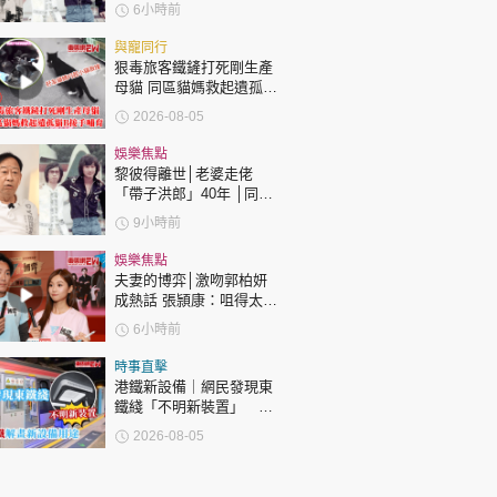
許冠傑親筆撰寫悼念忘友
6小時前
與寵同行
狠毒旅客鐵鏟打死剛生產
母貓 同區貓媽救起遺孤貓
B接手哺育
2026-08-05
娛樂焦點
黎彼得離世│老婆走佬
「帶子洪郎」40年 │同許
冠傑聯手合作《浪子心
9小時前
聲》成經典 合作7年拆夥
娛樂焦點
夫妻的博弈│激吻郭柏妍
成熱話 張頴康：咀得太
多，一啲都唔享受！
6小時前
時事直擊
港鐵新設備｜網民發現東
鐵綫「不明新裝置」 港
鐵解畫新設備用途
2026-08-05