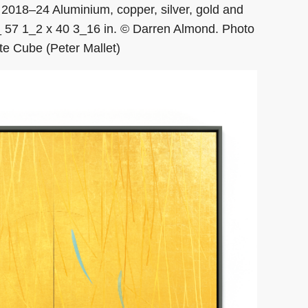
018–24 Aluminium, copper, silver, gold and
 _ 57 1_2 x 40 3_16 in. © Darren Almond. Photo
e Cube (Peter Mallet)