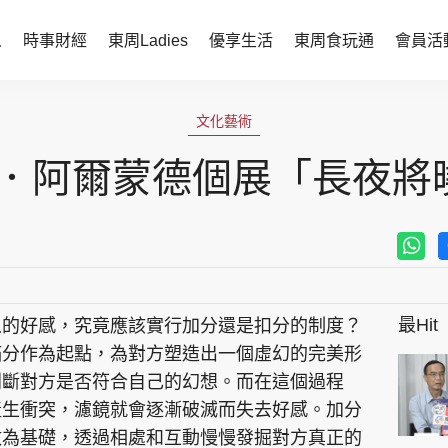
人
時事財經
東周Ladies
優享生活
東周食玩通
會員活
時事財經
東周Ladies
文化藝術
時事直擊
談情說性
．阿爾蒙德個展「長夜將
財經智庫
時尚生活
焦點人物
健康醫美
她世代力量
卓越女性
最Hit
人的好感，究竟應該實行加分還是扣分的制度？
會員活動
玄學靈異
滿分作為起點，為對方塑造出一個虛幻的完美形
周JETSO
東勝運程
判斷對方是否符合自己的幻想。而在這個過程
產生衝突，濾鏡就會逐漸破滅而失去好感。加分
智富天下 李居明
數為基礎，透過相處和互動慢慢發掘對方真正的