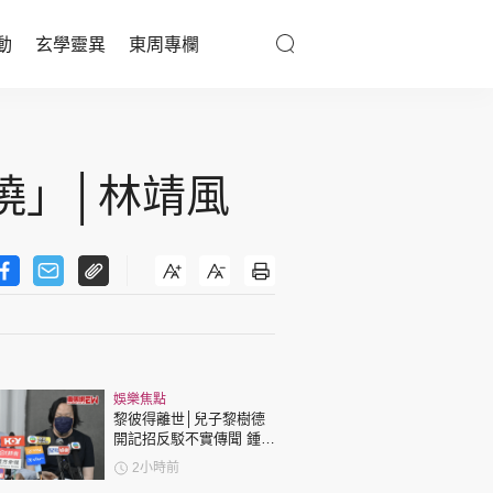
動
玄學靈異
東周專欄
優享生活
醫療百科
曉」│林靖風
親子天地
與寵同行
東周專欄
娛樂焦點
娛樂名人
黎彼得離世│兒子黎樹德
開記招反駁不實傳聞 鍾志
文化藝術
光代好友澄清：冇經濟問
2小時前
題