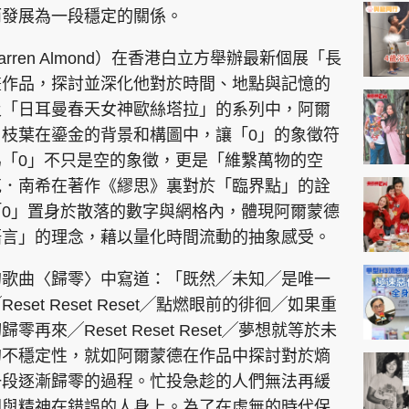
神機妙算 李丞責
而發展為一段穩定的關係。
緣來有理 麥玲玲
ren Almond）在香港白立方舉辦最新個展「長
鬼靈精怪 威師兄
畫作品，探討並深化他對於時間、地點與記憶的
及「日耳曼春天女神歐絲塔拉」的系列中，阿爾
枝葉在鎏金的背景和構圖中，讓「0」的象徵符
「0」不只是空的象徵，更是「維繫萬物的空
克．南希在著作《繆思》裏對於「臨界點」的詮
0」置身於散落的數字與網格內，體現阿爾蒙德
PCM 電腦廣場
星島頭條
星島日報
頭條日報
星島
語言」的理念，藉以量化時間流動的抽象感受。
的歌曲〈歸零〉中寫道：「既然╱未知╱是唯一
et Reset Reset╱點燃眼前的徘徊╱如果重
EDUPLUS
來╱Reset Reset Reset╱夢想就等於未
的不穩定性，就如阿爾蒙德在作品中探討對於熵
款
版權及免責聲明
Copyright © 東周網 版權所有 . 不得
一段逐漸歸零的過程。忙投急趁的人們無法再緩
間與精神在錯誤的人身上。為了在虛無的時代保