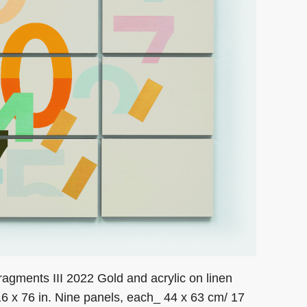
gments III 2022 Gold and acrylic on linen
6 x 76 in. Nine panels, each_ 44 x 63 cm/ 17