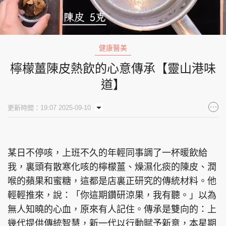
Loaded
:
Unmute
46.90%
健康醫美
檸檬薑陳皮熱飲的心意傳承【靈山港味
道】
更新時間：19:07 2025-09-10
某日不停咳，上班不久的年輕同事調了一杯暖飲給
我，裏頭有散寒化咳的檸檬薑、燥濕化痰的陳皮、潤
喉的蘋果和蜜糖，這都是店裏正研究的傳統材料。他
輕輕推來，說：「你這期鑽研涼果，我有聽。」以為
無人知曉的心血，原來有人記住。傳承是雙向的：上
幾代提供傳統智慧，新一代以行動賦予新意，本星期