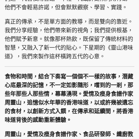
他們不會輕易許諾，但會默默觀察、學習、實踐。
真正的傳承，不是單方面的教導，而是雙向的靠近。
我們分享經驗，他們帶來新的視角；我們提供根基，
頭條搵工
EDUPLUS
他們賦予新意。就像那杯熱飲，既保留了傳統材料的
智慧，又融入了新一代的貼心。下星期的《靈山港味
道》，我們來製作這杯橫跨五代的心意。
關於我們
使用條款
聯絡我們
版權及免責聲明
食物和時間，結合下奏寫一個個不一樣的故事，潛藏
隱私政策聲明
心底最深的記憶，不一定如影隨形，嚐到的一剎，那
些年那些人那些情，幕幕湧現。愛情及瘦身食譜作家
周靈山，追憶似水年華的香港味道，以或許幾被遺忘
Copyright © 東周網 版權所有 . 不得轉載
©Eastweek.com.hk. All rights reserved.
的食材，以創新方式入饌，在傳承和延續間，將香港
味道背後的感動重新體驗。
周靈山，愛情及瘦身食譜作家、食品研發師、纖廚教