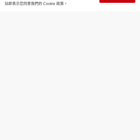
站即表示您同意我們的 Cookie 政策。
健康醫美
簡單樸素的豆腐三食【靈山港味道】
更新時間：18:21 2025-12-17
祖輩用健康換生活，代價是吃不好、睡不夠。如今，
他們交棒到我們手裏，便得學會用最少功夫換到最大
收獲，好好過每一天，再忙，也要吃好睡足。
每天清晨6:30，我便回到店裏，但不理當日多忙，我