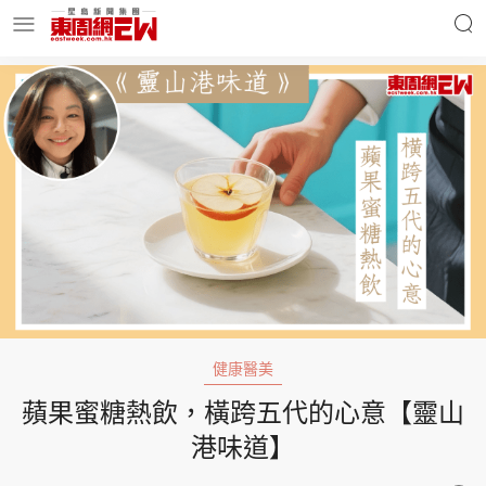
明星名人
時事財經
東周Ladies
優享生活
東周食玩通
會員活動
健康醫美
蘋果蜜糖熱飲，橫跨五代的心意【靈山
玄學靈異
東周專欄
港味道】