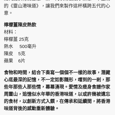
的《靈山港味道》，讓我們來製作這杯橫跨五代的心
意。
檸檬薑陳皮熱飲
材料：
檸檬薑 25克
熱水 500毫升
陳皮 5克
蘋果 6片
食物和時間，結合下奏寫一個個不一樣的故事，潛藏
心底最深的記憶，不一定如影隨形，嚐到的一剎，那
些年那些人那些情，幕幕湧現。愛情及瘦身食譜作家
周靈山，追憶似水年華的香港味道，以或許幾被遺忘
的食材，以創新方式入饌，在傳承和延續間，將香港
味道背後的感動重新體驗。