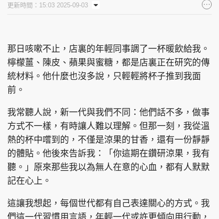
更新時間：15:03 2025-09-03
集團旗下品牌
那日咳嗽不止，店裏的年輕同事調了一杯暖飲給我。
檸檬薑、陳皮、蘋果與蜜糖，都是店裏正在研究的傳
東周刊
cazbuyer
東Touch
統材料。他什麼也沒多說，只輕輕將杯子推到我面
前。
我常聽人說，新一代與我們不同：他們話不多，做事
PCM 電腦廣場
星島頭條
星島日報
方式不一樣，有時讓人難以理解。但那一刻，我從溫
熱的杯中嚐到的，不僅是涼果的甘香，還有一份靜靜
的體貼。他後來告訴我：「你這期在鑽研涼果，我有
聽。」原來那些我以為無人在意的心血，都有人默默
頭條日報
星島環球
The Standard
記在心上。
這讓我想起，每個世代都有自己表達關心的方式。我
們這一代習慣用言語，年輕一代或許更傾向用行動，
親子王
Oh!爸媽
JobMarket