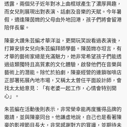
透露，兩個兒子近年對冰上曲棍球產生了濃厚興趣，
而女兒則展現出對表演、話劇及音樂的天賦。今年暑
假，適逢陳茵媺的父母由外地回港，孩子們將會留港
陪伴長輩。
陳豪大讚朱芸編才華洋溢，更開玩笑說看過表演後，
打算安排女兒向朱芸編拜師學藝。陳茵媺亦坦言，有
才華的藝術家總是充滿魅力，她非常希望孩子們能透
過這類獨特且高質素的文化體驗，啟發他們在音樂與
藝術上的潛能。除忙於拍劇，陳豪經營的連鎖咖啡店
正部署拓展內地市場，又稱太太曾任平面設計師，會
找太太給意見：「有老婆一起工作，心情會特別開
心」。
朱芸編在活動後則表示，非常榮幸能再度獲得品牌的
邀請，並與陳豪同台。他謙虛地說，自己也是看著陳
豪的影視節目長大，非常感謝對方的賞識，並期待未