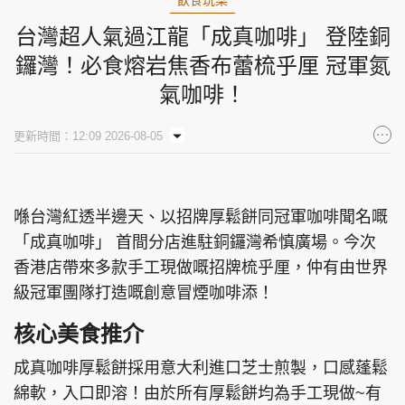
飲食玩樂
台灣超人氣過江龍「成真咖啡」 登陸銅
鑼灣！必食熔岩焦香布蕾梳乎厘 冠軍氮
氣咖啡！
更新時間：12:09 2026-08-05
喺台灣紅透半邊天、以招牌厚鬆餅同冠軍咖啡聞名嘅
「成真咖啡」 首間分店進駐銅鑼灣希慎廣場。今次
香港店帶來多款手工現做嘅招牌梳乎厘，仲有由世界
級冠軍團隊打造嘅創意冒煙咖啡添！
核心美食推介
成真咖啡厚鬆餅採用意大利進口芝士煎製，口感蓬鬆
綿軟，入口即溶！由於所有厚鬆餅均為手工現做~有