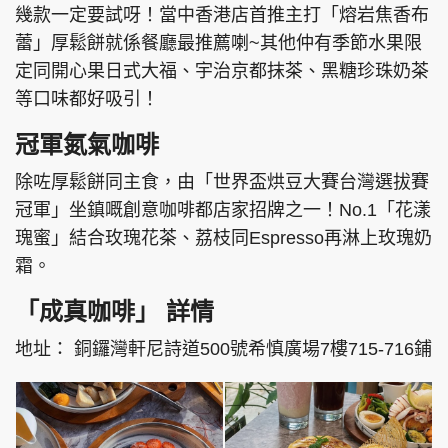
幾款一定要試呀！當中香港店首推主打「熔岩焦香布
蕾」厚鬆餅就係餐廳最推薦喇~其他仲有季節水果限
定同開心果日式大福、宇治京都抹茶、黑糖珍珠奶茶
等口味都好吸引！
冠軍氮氣咖啡
除咗厚鬆餅同主食，由「世界盃烘豆大賽台灣選拔賽
冠軍」坐鎮嘅創意咖啡都店家招牌之一！No.1「花漾
瑰蜜」結合玫瑰花茶、荔枝同Espresso再淋上玫瑰奶
霜。
「成真咖啡」 詳情
地址： 銅鑼灣軒尼詩道500號希慎廣場7樓715-716鋪