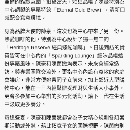
兼備的雅緻氛圍。拍攝當天，她更品嚐了陳豪特別為
中心調製的專屬特飲「Eternal Gold Brew」，清新口
感配合寫意環境。
頭條搵工
EDUPLUS
身為品牌大使的陳豪，這次也為中心帶來了另一份。
熱愛咖啡的他，特別為中心設計了獨一無二的
「Heritage Reserve 經典臻配咖啡」。日後到訪的貴
關於我們
使用條款
賓皆可在中心內的「Sparkling Lounge」細味品嚐這
聯絡我們
版權及免責聲明
份專屬風味。陳豪和陳茵媺均表示，未來會經常造
訪，與專業團隊交流外，更指中心內設有寬敞的家庭
隱私政策聲明
會議房，非常方便她帶同子女前來，加上鄰近大型購
物中心，能在一日內輕鬆辦妥理財與生活大小事外，
更會多參加中心舉辦的多元化活動，讓下一代在生活
Copyright © 東周網 版權所有 . 不得轉載
©Eastweek.com.hk. All rights reserved.
中汲取更多養分。
每逢盛夏，陳豪和陳茵媺都會為子女精心規劃各類暑
期活動或外遊，藉此拓寬子女的國際視野，陳茵媺則