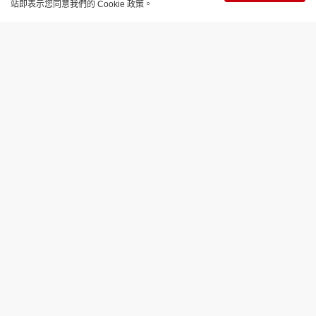
站即表示您同意我們的 Cookie 政策。
飲食玩樂
【星巴克夏日新品與優惠】草莓檸檬冷
萃、抹茶/焙茶綿雲椰子水登場！限定周
邊與優惠全攻略
更新時間：15:31 2026-08-03
夏日來到，Starbucks推出限定新品與豐富優惠！除
了消暑必備的冷萃咖啡與茶系飲品外，更首度推出多
款結合椰子水與綿雲奶泡的清新選擇。此外，