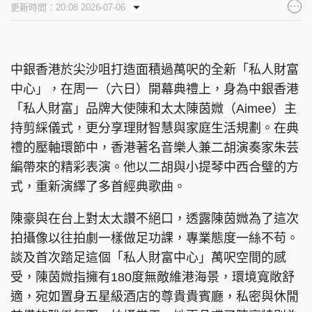
更新時間：20:08 2026-07-06
集團旗下品牌
中銀香港於尖沙咀打造面積過萬呎的全新「私人財富
中心」，在周一（六日）開幕典禮上，身為中銀香港
東周刊
cazbuyer
東Touch
「私人財富」品牌大使陳和太太陳茵媺（Aimee）主
持剪綵儀式，更分享理財智慧與家庭生活規劃。在典
禮的壓軸環節中，香港著名音樂人兼二胡演奏家朱芸
PCM 電腦廣場
星島頭條
星島日報
編帶來的精彩表演。他以二胡與小提琴中西合璧的方
式，重新演繹了多首經典歌曲。
陳豪與在台上對太太讚不絕口，透露陳茵媺為了這次
拍攝像以往拍劇一樣做足功課，專業態度一絲不苟。
頭條日報
星島環球
The Standard
談及首次踏足這個「私人財富中心」萬呎空間的感
受，陳茵媺指擁有180度無敵維港海景，環境寬敞舒
適，宛如置身五星級酒店的尊貴貴賓廳，私密與休閒
親子王
Oh!爸媽
JobMarket