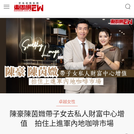
明星名人
時事財經
東周Ladies
優享生活
東周食玩通
會員活動
卓越女性
陳豪陳茵媺帶子女去私人財富中心增
玄學靈異
東周專欄
值 拍住上進軍內地咖啡市場