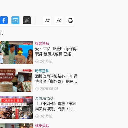
t
娛樂焦點
愛．回家│15歲Philip仔再
現身 暴風式成長 已經高
過「三太」樊亦敏！
2小時前
時事直擊
酒樓改用預製點心 十年師
傅嘆淪「翻熱員」 網民憂
傳統手藝被淘汰
2026-08-05
東周JETSO
【《東周刊》賞您「第36
屆美食博覽」門票（共30
張）】
3小時前
娛樂焦點