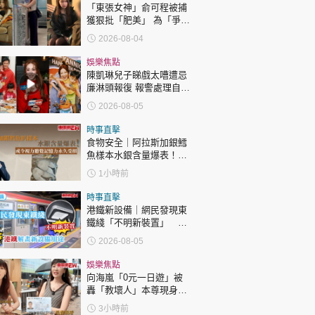
「東張女神」俞可程被捕
獲狠批「肥美」 為「爭
仔」緊急消脂10日成功瘦
2026-08-04
12.2吋
娛樂焦點
陳凱琳兒子睇戲太嘈遭忌
廉淋頭報復 報警處理自責
護子不力 歐錦棠陳倩揚齊
2026-08-05
表態「媽媽有責任」
時事直擊
食物安全｜阿拉斯加銀鱈
魚樣本水銀含量爆表！或
令視力聽覺記憶力永久受
1小時前
損
時事直擊
港鐵新設備｜網民發現東
鐵綫「不明新裝置」 港
鐵解畫新設備用途
2026-08-05
娛樂焦點
向海嵐「0元一日遊」被
轟「教壞人」本尊現身回
應網民
3小時前