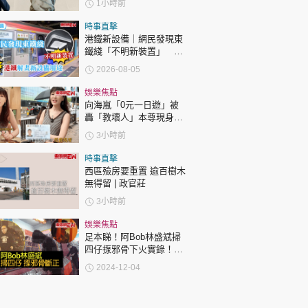
1小時前
損
時事直擊
港鐵新設備｜網民發現東
鐵綫「不明新裝置」 港
鐵解畫新設備用途
2026-08-05
娛樂焦點
向海嵐「0元一日遊」被
轟「教壞人」本尊現身回
應網民
3小時前
時事直擊
西區殮房要重置 逾百樹木
無得留 | 政官莊
3小時前
娛樂焦點
足本睇！阿Bob林盛斌掃
四仔揼邪骨下火實錄！網
民激讚：真漢子！
2024-12-04