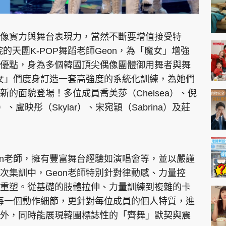
像實力與舞台表現力，當然不斷要增值接受特
的天團K-POP舞蹈老師Geon，為「魔女」增強
優點，身為多個韓國頂尖偶像團體御用舞者與舞
魔女」們度身訂造一套高強度的系統化訓練，為她們
的面貌登場！多位成員喬美莎（Chelsea）、倪
）、盧映彤（Skylar）、宋宛穎（Sabrina）及莊
on老師，擁有豐富舞台經驗如演唱會等，並以嚴謹
次集訓中，Geon老師特別針對律動感、力量控
重塑。從基礎的肢體拉伸、力量訓練到複雜的卡
範每一個動作細節，更針對每位成員的個人特質，進
外，同時能展現韓團標誌性的「齊舞」默契與震