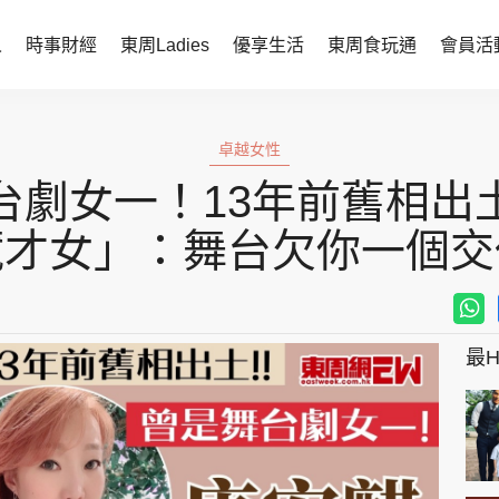
人
時事財經
東周Ladies
優享生活
東周食玩通
會員活
時事財經
東周Ladies
卓越女性
時事直擊
談情說性
台劇女一！13年前舊相出
財經智庫
時尚生活
藏才女」：舞台欠你一個交
焦點人物
健康醫美
她世代力量
卓越女性
最Hi
會員活動
玄學靈異
周JETSO
東勝運程
智富天下 李居明