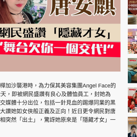
神機妙算 李丞責
緣來有理 麥玲玲
鬼靈精怪 威師兄
PCM 電腦廣場
星島頭條
星島日報
頭條日報
星島
沙襲港時，為力保其美容集團Angel Face的
2天，即被網民盛讚有良心及體恤員工，封她為
交媒體十分出位，包括一針見血的踢爆同業的黑
EDUPLUS
大讚她如女俠般正義及正向！近日更令網民對唐
相突然「出土」，驚訝她原來是「隱藏才女」一
款
版權及免責聲明
Copyright © 東周網 版權所有 . 不得