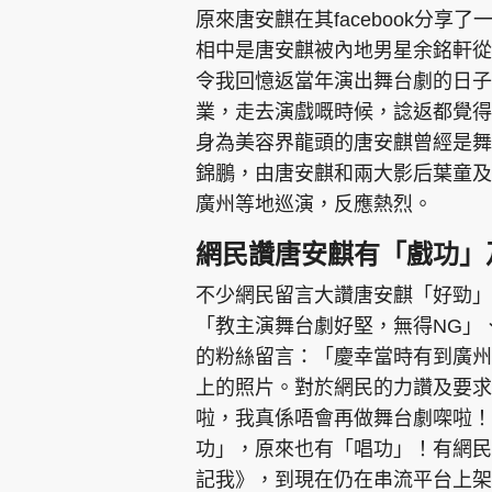
原來唐安麒在其facebook分
相中是唐安麒被內地男星余銘軒從
令我回憶返當年演出舞台劇的日子
業，走去演戲嘅時候，諗返都覺得
身為美容界龍頭的唐安麒曾經是舞
錦鵬，由唐安麒和兩大影后葉童及
廣州等地巡演，反應熱烈。
網民讚唐安麒有「戲功」
不少網民留言大讚唐安麒「好勁」
「教主演舞台劇好堅，無得NG」
的粉絲留言：「慶幸當時有到廣州
上的照片。對於網民的力讚及要求
啦，我真係唔會再做舞台劇㗎啦！
功」，原來也有「唱功」！有網民
記我》，到現在仍在串流平台上架