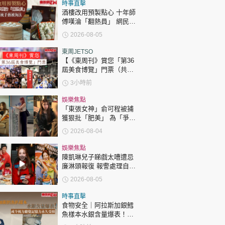
時政財經
時事直擊
酒樓改用預製點心 十年師
健康生活
傅嘆淪「翻熱員」 網民憂
傳統手藝被淘汰
2026-08-05
飲食旅遊
東周JETSO
【《東周刊》賞您「第36
屆美食博覽」門票（共30
張）】
3小時前
娛樂焦點
「東張女神」俞可程被捕
獲狠批「肥美」 為「爭
環球
The Standard
親子王
仔」緊急消脂10日成功瘦
2026-08-04
12.2吋
娛樂焦點
陳凱琳兒子睇戲太嘈遭忌
廉淋頭報復 報警處理自責
護子不力 歐錦棠陳倩揚齊
2026-08-05
表態「媽媽有責任」
轉載 ©Eastweek.com.hk. All rights reserved.
時事直擊
食物安全｜阿拉斯加銀鱈
魚樣本水銀含量爆表！或
令視力聽覺記憶力永久受