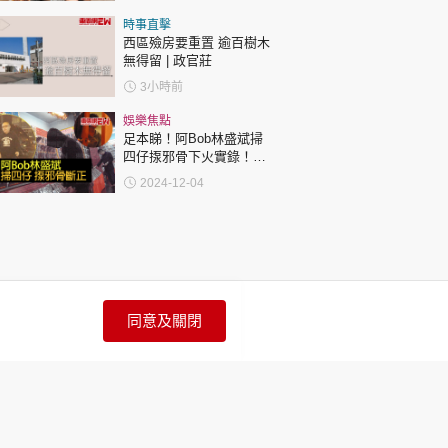
時事直擊
西區殮房要重置 逾百樹木
無得留 | 政官莊
3小時前
娛樂焦點
足本睇！阿Bob林盛斌掃
四仔揼邪骨下火實錄！網
民激讚：真漢子！
2024-12-04
同意及關閉