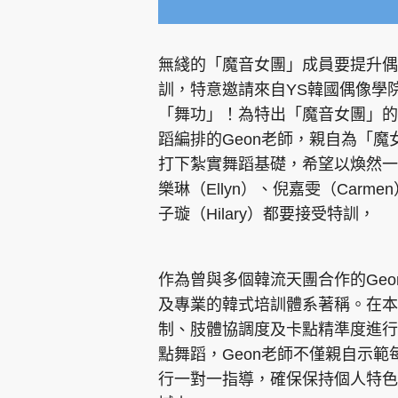
無綫的「魔音女團」成員要提升偶
訓，特意邀請來自YS韓國偶像學院
「舞功」！為特出「魔音女團」的
蹈編排的Geon老師，親自為「
打下紮實舞蹈基礎，希望以煥然一新
樂琳（Ellyn）、倪嘉雯（Carmen
子璇（Hilary）都要接受特訓，
作為曾與多個韓流天團合作的Ge
及專業的韓式培訓體系著稱。在本
制、肢體協調度及卡點精準度進行
點舞蹈，Geon老師不僅親自示
行一對一指導，確保保持個人特色