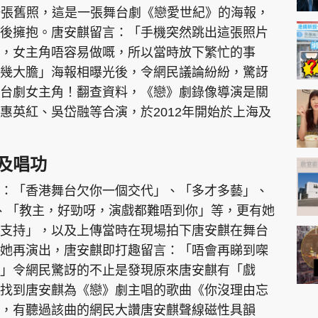
享了一張舊照，這是一張舞台劇《戀愛世紀》的海報，
後擁抱。唐安麒留言：「手機突然跳出這張照片
，女主角唔容易做嘅，所以當時放下繁忙的事
幾大膽」海報相曝光後，令網民議論紛紛，驚訝
台劇女主角！翻查資料，《戀》劇錄像導演是關
惠英紅、吳岱融等合演，於2012年開始於上海及
及唱功
：「香港舞台欠你一個交代」、「多才多藝」、
、「教主，好勁呀，演戲都難唔到你」等，更有她
支持」，以及上傳當時在現場拍下唐安麒在舞台
她再演出，唐安麒即打趣留言：「唔會再睇到㗎
」令網民驚訝的不止是發現原來唐安麒有「戲
找到唐安麒為《戀》劇主唱的歌曲《你沒理由忘
，有聽過該曲的網民大讚唐安麒聲線磁性具韻