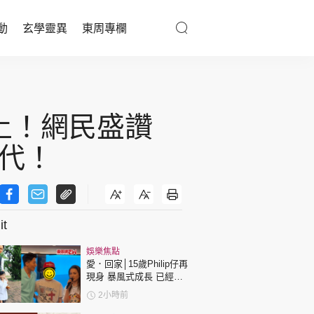
動
玄學靈異
東周專欄
優享生活
醫療百科
土！網民盛讚
親子天地
代！
與寵同行
t
東周專欄
娛樂焦點
娛樂名人
愛．回家│15歲Philip仔再
現身 暴風式成長 已經高
文化藝術
過「三太」樊亦敏！
2小時前