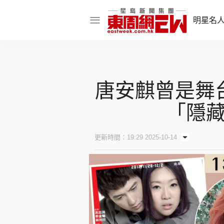
明星名
明星名人
娛樂焦點
唐安麒曾是舞
話題人物
「隱
東姑熱話
更新時間：19:29 2025-10-14
東周食玩通
樂在灣區
東
飲食玩樂