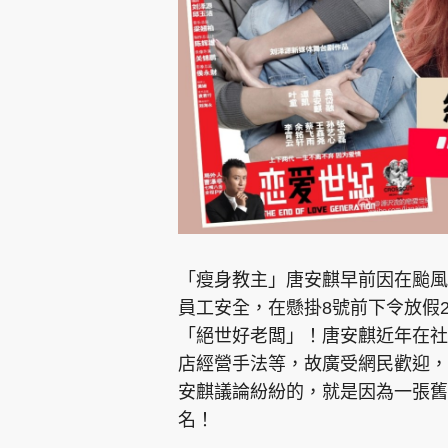
集團旗下品牌
東周刊
cazbuyer
東Touch
「瘦身教主」唐安麒早前因在颱風樺加
員工安全，在懸掛8號前下令放假
「絕世好老闆」！唐安麒近年在社
Oh!爸媽
JobMarket
頭條搵工
店經營手法等，故廣受網民歡迎，
安麒議論紛紛的，就是因為一張舊
關於我們
聯絡我們
隱私政策聲明
使用條
名！