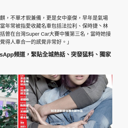
麒，不單才貎兼備，更是女中豪傑，早年是氣場
當年常被指愛收藏名車包括法拉利、保時捷丶林
曾在台灣Super Car大賽中獲第三名，當時她接
覺得人車合一的感覺非常好。」
tsApp頻道，緊貼全城熱話、突發猛料、獨家