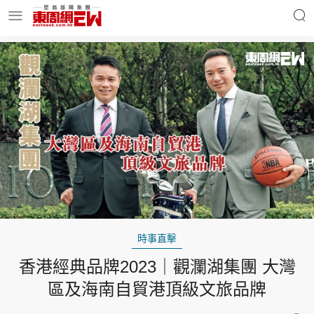
明星名人
時事財經
東周Ladies
優享生活
東周食玩通
會員活動
時事直擊
香港經典品牌2023｜觀瀾湖集團 大灣
玄學靈異
東周專欄
區及海南自貿港頂級文旅品牌