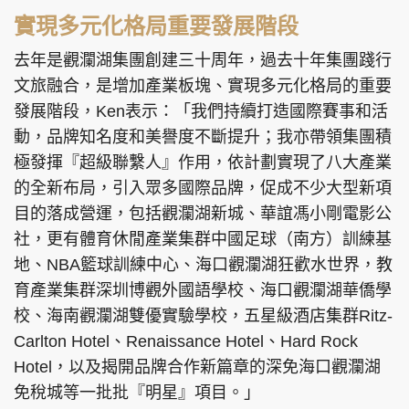
實現多元化格局重要發展階段
去年是觀瀾湖集團創建三十周年，過去十年集團踐行
文旅融合，是增加產業板塊、實現多元化格局的重要
發展階段，Ken表示：「我們持續打造國際賽事和活
動，品牌知名度和美譽度不斷提升；我亦帶領集團積
極發揮『超級聯繫人』作用，依計劃實現了八大產業
的全新布局，引入眾多國際品牌，促成不少大型新項
目的落成營運，包括觀瀾湖新城、華誼馮小剛電影公
社，更有體育休閒產業集群中國足球（南方）訓練基
地、NBA籃球訓練中心、海口觀瀾湖狂歡水世界，教
育產業集群深圳博觀外國語學校、海口觀瀾湖華僑學
校、海南觀瀾湖雙優實驗學校，五星級酒店集群Ritz-
Carlton Hotel、Renaissance Hotel、Hard Rock
Hotel，以及揭開品牌合作新篇章的深免海口觀瀾湖
免稅城等一批批『明星』項目。」