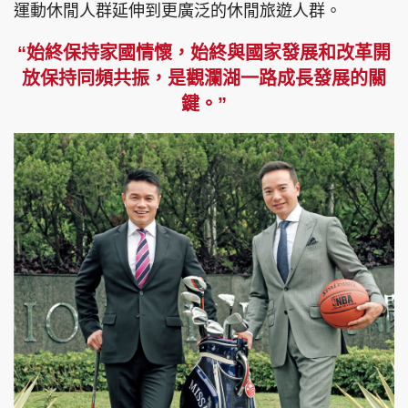
運動休閒人群延伸到更廣泛的休閒旅遊人群。
“始終保持家國情懷，始終與國家發展和改革開
放保持同頻共振，是觀瀾湖一路成長發展的關
頭條搵工
EDUPLUS
鍵。”
關於我們
使用條款
聯絡我們
版權及免責聲明
隱私政策聲明
Copyright © 東周網 版權所有 . 不得轉載
©Eastweek.com.hk. All rights reserved.