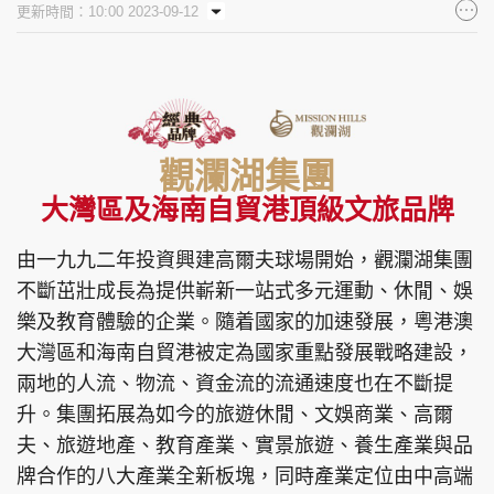
更新時間：10:00 2023-09-12
集團旗下品牌
東周刊
cazbuyer
東Touch
觀瀾湖集團
大灣區及海南自貿港頂級文旅品牌
由一九九二年投資興建高爾夫球場開始，觀瀾湖集團
PCM 電腦廣場
星島頭條
星島日報
不斷茁壯成長為提供嶄新一站式多元運動、休閒、娛
樂及教育體驗的企業。隨着國家的加速發展，粵港澳
大灣區和海南自貿港被定為國家重點發展戰略建設，
頭條日報
星島環球
The Standard
兩地的人流、物流、資金流的流通速度也在不斷提
升。集團拓展為如今的旅遊休閒、文娛商業、高爾
夫、旅遊地產、教育產業、實景旅遊、養生產業與品
牌合作的八大產業全新板塊，同時產業定位由中高端
親子王
Oh!爸媽
JobMarket