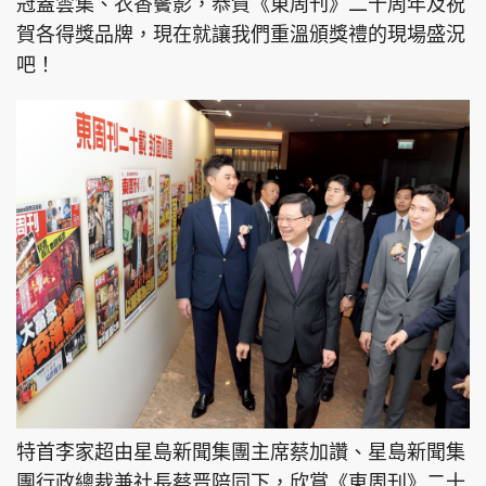
冠蓋雲集、衣香鬢影，恭賀《東周刊》二十周年及祝
賀各得獎品牌，現在就讓我們重溫頒獎禮的現場盛況
吧！
特首李家超由星島新聞集團主席蔡加讚、星島新聞集
團行政總裁兼社長蔡晋陪同下，欣賞《東周刊》二十