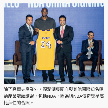
除了高爾夫產業外，觀瀾湖集團亦與其他國際知名運
動產業龍頭結盟，包括NBA，圖為與NBA傳奇球星高
比拜仁的合照。