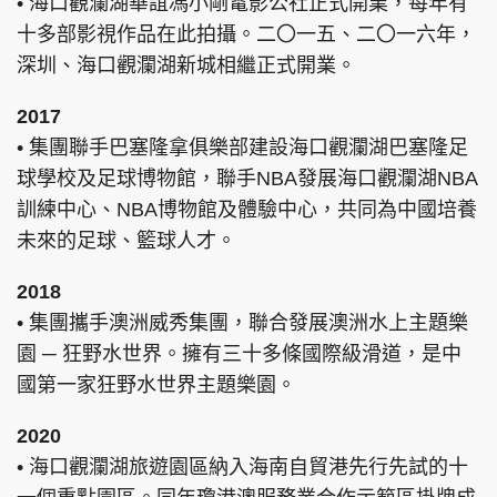
• 海口觀瀾湖華誼馮小剛電影公社正式開業，每年有
十多部影視作品在此拍攝。二〇一五、二〇一六年，
深圳、海口觀瀾湖新城相繼正式開業。
2017
• 集團聯手巴塞隆拿俱樂部建設海口觀瀾湖巴塞隆足
球學校及足球博物館，聯手NBA發展海口觀瀾湖NBA
訓練中心、NBA博物館及體驗中心，共同為中國培養
未來的足球、籃球人才。
2018
• 集團攜手澳洲威秀集團，聯合發展澳洲水上主題樂
園 ─ 狂野水世界。擁有三十多條國際級滑道，是中
國第一家狂野水世界主題樂園。
2020
• 海口觀瀾湖旅遊園區納入海南自貿港先行先試的十