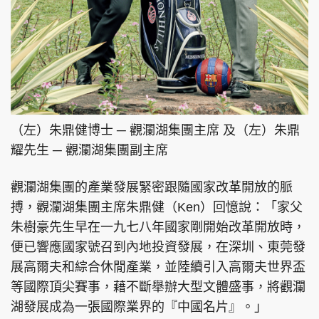
（左）朱鼎健博士 ─ 觀瀾湖集團主席 及（左）朱鼎
耀先生 ─ 觀瀾湖集團副主席
觀瀾湖集團的產業發展緊密跟隨國家改革開放的脈
搏，觀瀾湖集團主席朱鼎健（Ken）回憶說：「家父
朱樹豪先生早在一九七八年國家剛開始改革開放時，
便已響應國家號召到內地投資發展，在深圳、東莞發
展高爾夫和綜合休閒產業，並陸續引入高爾夫世界盃
等國際頂尖賽事，藉不斷舉辦大型文體盛事，將觀瀾
湖發展成為一張國際業界的『中國名片』。」