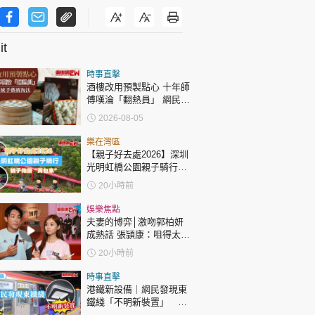
t
時事直擊
酒樓改用預製點心 十年師
傅嘆淪「翻熱員」 網民憂
傳統手藝被淘汰
2026-08-05
樂在灣區
【親子好去處2026】深圳
光明虹橋公園親子騎行：
「電助力黃包車」2小時
20小時前
環湖
娛樂焦點
夫妻的博弈│激吻郭柏妍
成熱話 張頴康：咀得太
多，一啲都唔享受！
20小時前
時事直擊
港鐵新設備｜網民發現東
鐵綫「不明新裝置」 港
鐵解畫新設備用途