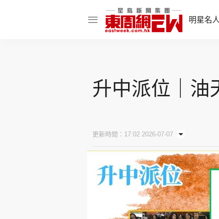
明星名
明星名人
娛樂焦點
升中派位｜油天
話題人物
東姑熱話
更新時間：17:02 2026-07-07
東周食玩通
樂在灣區
東
飲食玩樂