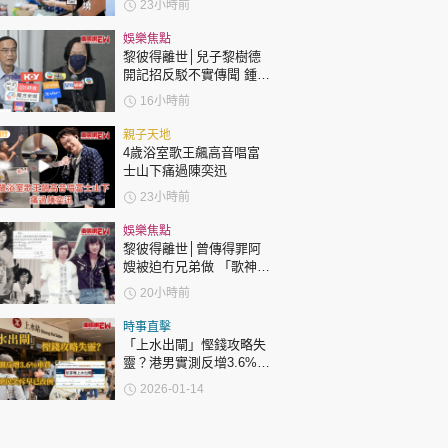
23小時前
娛樂焦點
黎彼得離世│兒子黎樹德
開記招反駁不實傳聞 鍾志
光代好友澄清：冇經濟問
16小時前
題
親子天地
4歲浴室歌王飆高音唱富
士山下痛過陳奕迅
23小時前
娛樂焦點
黎彼得離世│曾傳得罪阿
嫂被迫冇兄弟做 「歌神」
許冠傑親筆撰寫悼念忘友
20小時前
時事直擊
「上水出閘」慳錢攻略失
靈？港男實測反增3.6%車
費 網民笑斥早已改例
2026-01-14