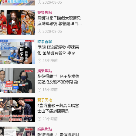
2026-08-05
娛樂焦點
陳凱琳兒子睇戲太嘈遭忌
廉淋頭報復 報警處理自責
護子不力 歐錦棠陳倩揚齊
2026-08-05
表態「媽媽有責任」
時事直擊
甲型H3流感爆發 極速惡
化 全身器官發炎 專家：
持續高燒要立即求醫
23小時前
娛樂焦點
黎彼得離世│兒子黎樹德
開記招反駁不實傳聞 鍾志
光代好友澄清：冇經濟問
16小時前
題
親子天地
4歲浴室歌王飆高音唱富
士山下痛過陳奕迅
23小時前
娛樂焦點
黎彼得離世│曾傳得罪阿