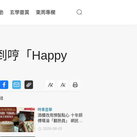
動
玄學靈異
東周專欄
優享生活
醫療百科
哼「Happy
親子天地
與寵同行
t
東周專欄
時事直擊
娛樂名人
酒樓改用預製點心 十年師
傅嘆淪「翻熱員」 網民憂
文化藝術
傳統手藝被淘汰
2026-08-05