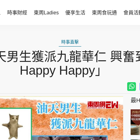
人
時事財經
東周Ladies
優享生活
東周食玩通
會員活
時事財經
東周Ladies
時事直擊
時事直擊
談情說性
男生獲派九龍華仁 興奮到
財經智庫
時尚生活
Happy Happy」
焦點人物
健康醫美
她世代力量
卓越女性
最Hi
會員活動
玄學靈異
周JETSO
東勝運程
智富天下 李居明