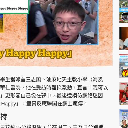
神機妙算 李丞責
緣來有理 麥玲玲
鬼靈精怪 威師兄
PCM 電腦廣場
星島頭條
星島日報
頭條日報
星島
%學生獲派首三志願。油麻地天主教小學（海泓
華仁書院，他在受訪時難掩激動，直言「我可以
」更形容自己像在夢中，最後還模仿網絡迷因
EDUPLUS
ppy Happy」，童真反應瞬間在網上瘋傳。
款
版權及免責聲明
Copyright © 東周網 版權所有 . 不得
堅持
只花約15分鐘溫習，並在周二、三及日分別補