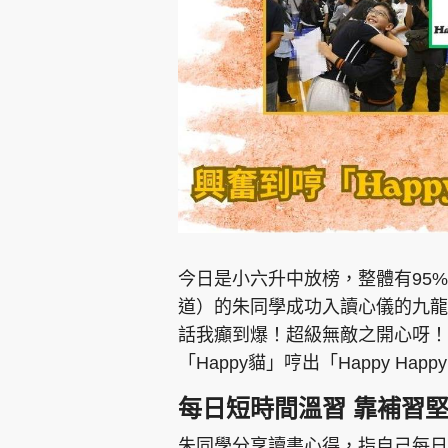
集團旗下品牌
東周刊
cazbuyer
東Touch
今日是小六升中放榜，整體有95
道）的朱同學成功入讀心儀的九龍
話我癲到爆！超級無敵之開心呀！
Oh!爸媽
JobMarket
頭條搵工
「Happy貓」哼出「Happy Ha
關於我們
聯絡我們
隱私政策聲明
使用條
每日短時間溫習 靠補習
朱同學分享讀書心得，指自己每日