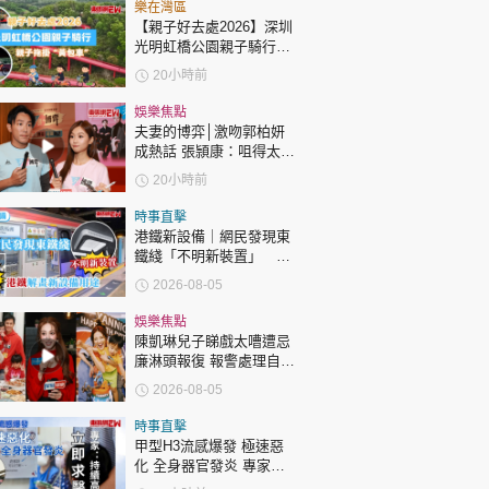
時政財經
樂在灣區
【親子好去處2026】深圳
健康生活
光明虹橋公園親子騎行：
「電助力黃包車」2小時
20小時前
飲食旅遊
環湖
娛樂焦點
夫妻的博弈│激吻郭柏妍
成熱話 張頴康：咀得太
多，一啲都唔享受！
20小時前
時事直擊
港鐵新設備｜網民發現東
鐵綫「不明新裝置」 港
環球
The Standard
親子王
鐵解畫新設備用途
2026-08-05
娛樂焦點
陳凱琳兒子睇戲太嘈遭忌
廉淋頭報復 報警處理自責
護子不力 歐錦棠陳倩揚齊
2026-08-05
表態「媽媽有責任」
轉載 ©Eastweek.com.hk. All rights reserved.
時事直擊
甲型H3流感爆發 極速惡
化 全身器官發炎 專家：
持續高燒要立即求醫