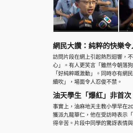
網民大讚：純粹的快樂令
訪問片段在網上引起熱烈迴響，不
心」。有人更笑言「雖然今朝落狗
「好純粹嘅激動」。同時亦有網民
續吹」，場面令人忍俊不禁。
油天學生「爆紅」非首次
事實上，油麻地天主教小學早在2
獲派九龍華仁，他在受訪時表示「
得辛苦。片段中同學的驚訝表情與