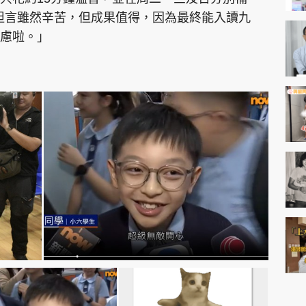
他坦言雖然辛苦，但成果值得，因為最終能入讀九
慮啦。」