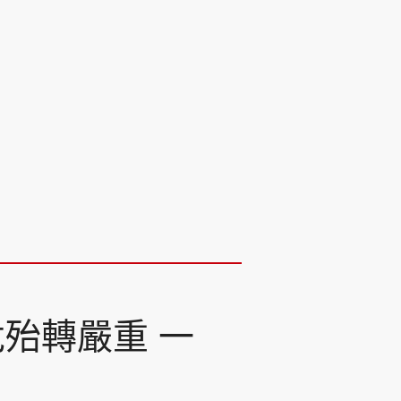
危殆轉嚴重 一