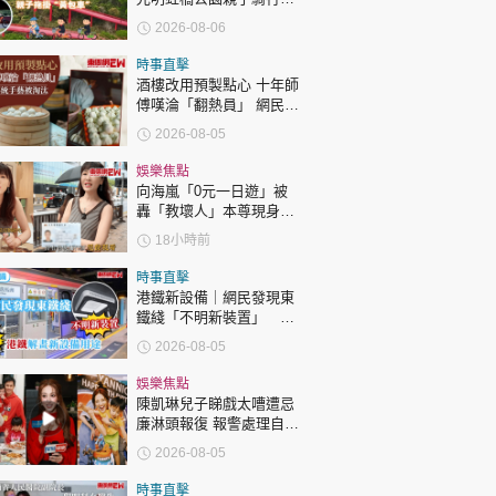
時政財經
「電助力黃包車」2小時
2026-08-06
環湖
健康生活
時事直擊
飲食旅遊
酒樓改用預製點心 十年師
傅嘆淪「翻熱員」 網民憂
傳統手藝被淘汰
2026-08-05
娛樂焦點
向海嵐「0元一日遊」被
轟「教壞人」本尊現身回
應網民
18小時前
環球
The Standard
親子王
時事直擊
港鐵新設備｜網民發現東
鐵綫「不明新裝置」 港
鐵解畫新設備用途
2026-08-05
娛樂焦點
陳凱琳兒子睇戲太嘈遭忌
廉淋頭報復 報警處理自責
轉載 ©Eastweek.com.hk. All rights reserved.
護子不力 歐錦棠陳倩揚齊
2026-08-05
表態「媽媽有責任」
時事直擊