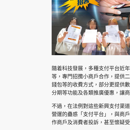
集團旗下品牌
隨着科技發展，多種支付平台近年
東周刊
cazbuyer
東Touch
等，專門招攬小商戶合作，提供二
錢包等的收費方式，部分更提供數
分期等功能及各類推廣優惠，讓商
Oh!爸媽
JobMarket
頭條搵工
不過，在法例對這些新興支付渠道
關於我們
聯絡我們
隱私政策聲明
使用條
營運的蠱惑「支付平台」，與商戶
作商戶及消費者投訴，甚至懷疑受