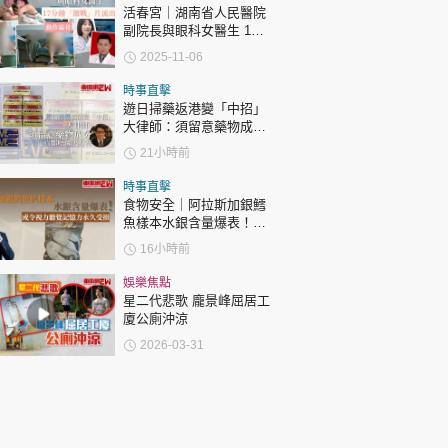
活春宮｜湖南省人民醫院
副院長與眼科女醫生 17
分鐘「激戰」片流出 動作
2025-11-06
露骨 網上瘋傳
時事直擊
遊日掃藥返港變「中招」
大律師：須留意藥物成分
自用代購都唔係護身符
21小時前
時事直擊
食物安全｜阿拉斯加銀鱈
魚樣本水銀含量爆表！或
令視力聽覺記憶力永久受
16小時前
損
娛樂焦點
星二代悲歌 龐景峰屈居工
廈公廁沖涼
2026-03-31