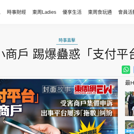
人
時事財經
東周Ladies
優享生活
東周食玩通
會員活
時事財經
東周Ladies
時事直擊
時事直擊
談情說性
小商戶 踢爆蠱惑「支付平
財經智庫
時尚生活
焦點人物
健康醫美
她世代力量
卓越女性
最Hi
會員活動
玄學靈異
周JETSO
東勝運程
智富天下 李居明