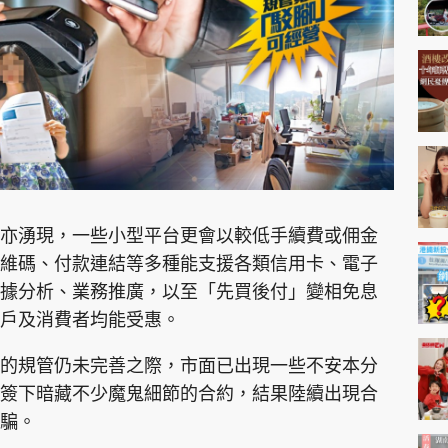
神機妙算 李丞責
緣來有理 麥玲玲
鬼靈精怪 威師兄
亦湧現，一些小型平台更會以較低手續費或佣金
PCM 電腦廣場
星島頭條
星島日報
頭條日報
星島
維碼、付款連結等多種能支援各類信用卡、電子
據分析、業務推廣，以至「先買後付」變相免息
戶及消費者均能受惠。
EDUPLUS
的規管仍未完善之際，市面已出現一些不安本分
款
版權及免責聲明
Copyright © 東周網 版權所有 . 不得
簽下暗藏不少魔鬼細節的合約，結果陸續出現合
騙。