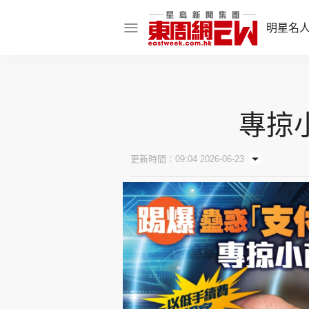
明星名
明星名人
娛樂焦點
專掠
話題人物
東姑熱話
更新時間：09:04 2026-06-23
東周食玩通
樂在灣區
東
飲食玩樂