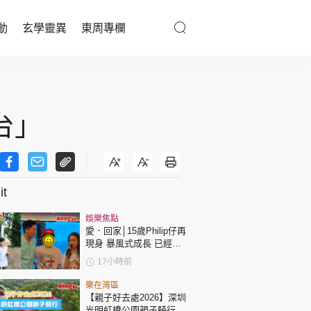
動
玄學靈異
東周專欄
優享生活
醫療百科
台」
親子天地
與寵同行
t
娛樂焦點
東周專欄
愛．回家│15歲Philip仔再
現身 暴風式成長 已經高
過「三太」樊亦敏！
娛樂名人
17小時前
文化藝術
樂在灣區
【親子好去處2026】深圳
光明虹橋公園親子騎行：