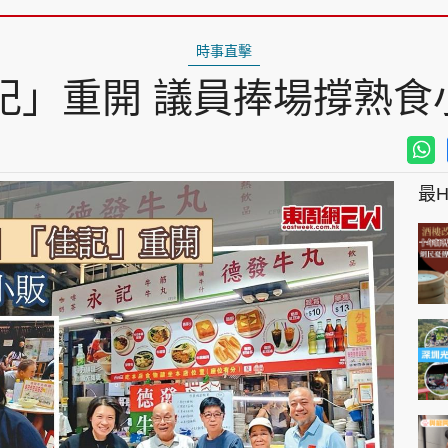
時事直擊
」重開 議員捧場撐熟食小
最Hi