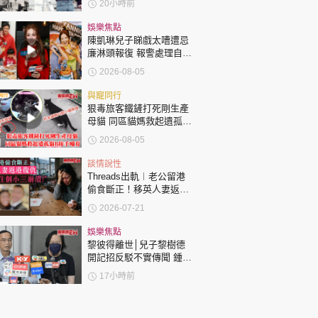
20小時前
娛樂焦點
陳凱琳兒子睇戲太嘈遭忌
廉淋頭報復 報警處理自責
護子不力 歐錦棠陳倩揚齊
2026-08-05
表態「媽媽有責任」
與寵同行
狠毒旅客鐵鏟打死剛生產
母貓 同區貓媽救起遺孤貓
B接手哺育
2026-08-05
談情說性
Threads出軌︱老公留港
偷食斷正！移英人妻返港
復仇：要睇住個小三崩
2026-07-21
潰！
娛樂焦點
黎彼得離世│兒子黎樹德
開記招反駁不實傳聞 鍾志
光代好友澄清：冇經濟問
17小時前
題