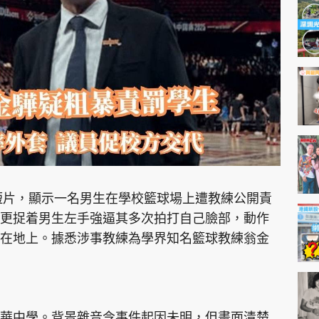
神機妙算 李丞責
緣來有理 麥玲玲
鬼靈精怪 威師兄
PCM 電腦廣場
星島頭條
星島日報
頭條日報
星島
傳一段短片，顯示一名男生在學校籃球場上遭教練公開責
更捉着男生左手強逼其多次拍打自己臉部，動作
在地上。據悉涉事教練為學界知名籃球教練翁金
EDUPLUS
款
版權及免責聲明
Copyright © 東周網 版權所有 . 不得
華中學。背景雜音令事件起因未明，但畫面清楚