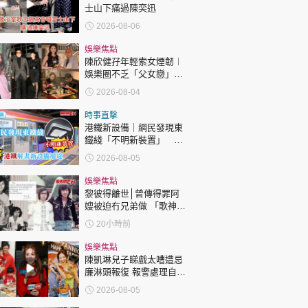
士山下痛過陳奕迅
2026-08-06
娛樂焦點
陳欣健孖年輕索女煙韌︱
娛樂圈不乏「父女戀」
「爺孫戀」 年齡差距最大
2026-08-04
達51歲 最受矚目有李龍
基謝賢
時事直擊
港鐵新設備｜網民發現東
鐵綫「不明新裝置」 港
鐵解畫新設備用途
2026-08-05
娛樂焦點
黎彼得離世│曾傳得罪阿
嫂被迫冇兄弟做 「歌神」
許冠傑親筆撰寫悼念忘友
20小時前
娛樂焦點
陳凱琳兒子睇戲太嘈遭忌
廉淋頭報復 報警處理自責
護子不力 歐錦棠陳倩揚齊
2026-08-05
表態「媽媽有責任」