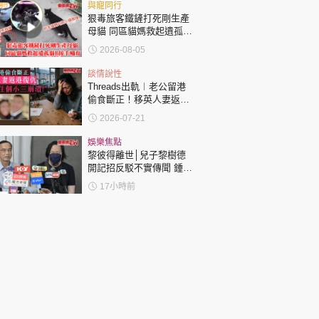
與寵同行
狠毒旅客鐵鏟打死剛生產
母貓 同區貓媽救起遺孤貓
B接手哺育
2026-08-05
談情說性
Threads出軌︱老公留港
偷食斷正！移英人妻返港
復仇：要睇住個小三崩
2026-07-21
潰！
娛樂焦點
黎彼得離世│兒子黎樹德
開記招反駁不實傳聞 鍾志
光代好友澄清：冇經濟問
17小時前
題