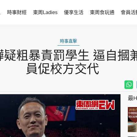
人
時事財經
東周Ladies
優享生活
東周食玩通
會員活
時事財經
東周Ladies
時事直擊
時事直擊
談情說性
疑粗暴責罰學生 逼自摑
財經智庫
時尚生活
員促校方交代
焦點人物
健康醫美
她世代力量
卓越女性
最Hi
會員活動
玄學靈異
周JETSO
東勝運程
智富天下 李居明