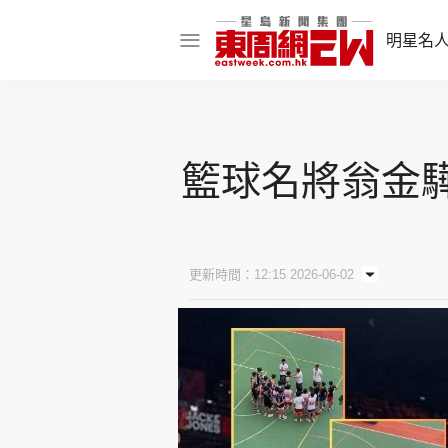
明星名
明星名人
娛樂焦點
籃球名將翁金驊
話題人物
東姑熱話
更新時間：12:15 2026-06-02
東周食玩通
樂在灣區
東
飲食玩樂