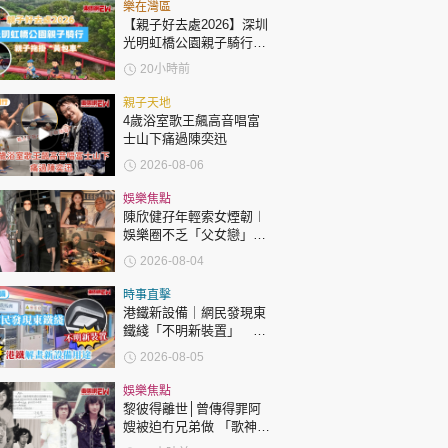
時政財經
樂在灣區
【親子好去處2026】深圳
健康生活
光明虹橋公園親子騎行：
「電助力黃包車」2小時
20小時前
飲食旅遊
環湖
親子天地
4歲浴室歌王飆高音唱富
士山下痛過陳奕迅
2026-08-06
娛樂焦點
陳欣健孖年輕索女煙韌︱
娛樂圈不乏「父女戀」
環球
The Standard
親子王
「爺孫戀」 年齡差距最大
2026-08-04
達51歲 最受矚目有李龍
基謝賢
時事直擊
港鐵新設備｜網民發現東
鐵綫「不明新裝置」 港
鐵解畫新設備用途
2026-08-05
轉載 ©Eastweek.com.hk. All rights reserved.
娛樂焦點
黎彼得離世│曾傳得罪阿
嫂被迫冇兄弟做 「歌神」
許冠傑親筆撰寫悼念忘友