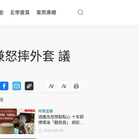
動
玄學靈異
東周專欄
優享生活
醫療百科
兼怒摔外套 議
親子天地
與寵同行
t
東周專欄
時事直擊
娛樂名人
酒樓改用預製點心 十年師
傅嘆淪「翻熱員」 網民憂
文化藝術
傳統手藝被淘汰
2026-08-05