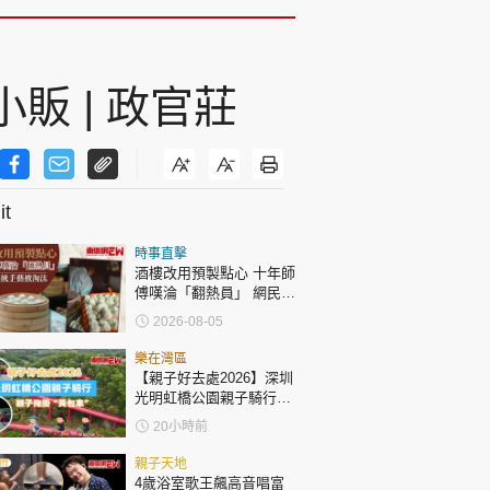
販 | 政官莊
t
時事直擊
酒樓改用預製點心 十年師
傅嘆淪「翻熱員」 網民憂
傳統手藝被淘汰
2026-08-05
樂在灣區
【親子好去處2026】深圳
光明虹橋公園親子騎行：
「電助力黃包車」2小時
20小時前
環湖
親子天地
4歲浴室歌王飆高音唱富