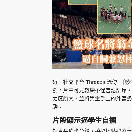
集團旗下品牌
東周刊
cazbuyer
東Touch
近日社交平台 Threads 流
罰。片中可見教練不僅言語訓斥，
力度頗大，並將男生手上的外套扔
Oh!爸媽
JobMarket
頭條搵工
驊。
關於我們
聯絡我們
隱私政策聲明
使用條
片段顯示逼學生自摑
短片長約半分鐘，拍攝地點疑為漢