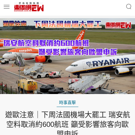
明星名人
時事財經
東周Ladies
優享生活
東周食玩通
會員活動
時事直擊
遊歐注意｜下周法國機場大罷工 瑞安航
玄學靈異
東周專欄
空料取消約600航班 籲受影響旅客向歐
盟申訴