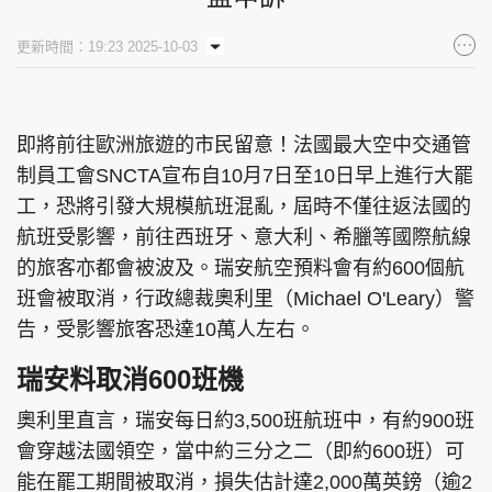
集團旗下品牌
更新時間：19:23 2025-10-03
即將前往歐洲旅遊的市民留意！法國最大空中交通管
東周刊
cazbuyer
東Touch
制員工會SNCTA宣布自10月7日至10日早上進行大罷
工，恐將引發大規模航班混亂，屆時不僅往返法國的
航班受影響，前往西班牙、意大利、希臘等國際航線
PCM 電腦廣場
星島頭條
星島日報
的旅客亦都會被波及。瑞安航空預料會有約600個航
班會被取消，行政總裁奧利里（Michael O'Leary）警
告，受影響旅客恐達10萬人左右。
瑞安料取消600班機
頭條日報
星島環球
The Standard
奧利里直言，瑞安每日約3,500班航班中，有約900班
會穿越法國領空，當中約三分之二（即約600班）可
能在罷工期間被取消，損失估計達2,000萬英鎊（逾2
親子王
Oh!爸媽
JobMarket