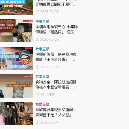
光明虹橋公園親子騎行：
「電助力黃包車」2小時
2026-08-06
環湖
時事直擊
酒樓改用預製點心 十年師
傅嘆淪「翻熱員」 網民憂
傳統手藝被淘汰
2026-08-05
時事直擊
港鐵新設備｜網民發現東
鐵綫「不明新裝置」 港
鐵解畫新設備用途
2026-08-05
時事直擊
食物安全｜阿拉斯加銀鱈
魚樣本水銀含量爆表！或
令視力聽覺記憶力永久受
17小時前
損
娛樂焦點
陳欣健孖年輕索女煙韌︱
娛樂圈不乏「父女戀」
「爺孫戀」 年齡差距最大
2026-08-04
達51歲 最受矚目有李龍