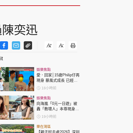
過陳奕迅
t
娛樂焦點
愛．回家│15歲Philip仔再
現身 暴風式成長 已經高
過「三太」樊亦敏！
18小時前
娛樂焦點
向海嵐「0元一日遊」被
轟「教壞人」本尊現身回
應網民
19小時前
樂在灣區
【親子好去處2026】深圳