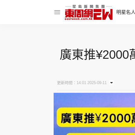
明星名
明星名人
娛樂焦點
廣東推¥200
話題人物
東姑熱話
更新時間：14:01 2025-09-11
東周食玩通
樂在灣區
東
飲食玩樂