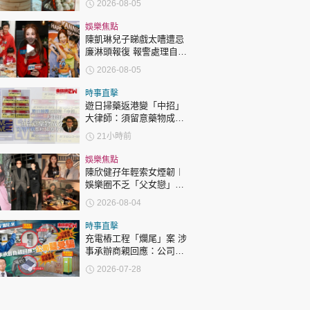
2026-08-05
娛樂焦點
陳凱琳兒子睇戲太嘈遭忌
廉淋頭報復 報警處理自責
護子不力 歐錦棠陳倩揚齊
2026-08-05
表態「媽媽有責任」
時事直擊
遊日掃藥返港變「中招」
大律師：須留意藥物成分
自用代購都唔係護身符
21小時前
娛樂焦點
陳欣健孖年輕索女煙韌︱
娛樂圈不乏「父女戀」
「爺孫戀」 年齡差距最大
2026-08-04
達51歲 最受矚目有李龍
基謝賢
時事直擊
充電樁工程「爛尾」案 涉
事承辦商親回應：公司疑
受騙
2026-07-28