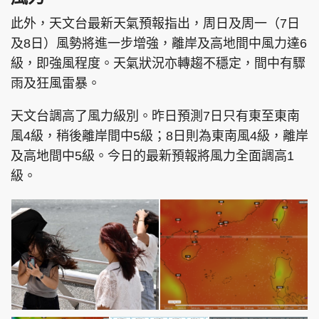
此外，天文台最新天氣預報指出，周日及周一（7日
及8日）風勢將進一步增強，離岸及高地間中風力達6
級，即強風程度。天氣狀況亦轉趨不穩定，間中有驟
頭條搵工
EDUPLUS
雨及狂風雷暴。
天文台調高了風力級別。昨日預測7日只有東至東南
關於我們
使用條款
風4級，稍後離岸間中5級；8日則為東南風4級，離岸
聯絡我們
版權及免責聲明
及高地間中5級。今日的最新預報將風力全面調高1
級。
隱私政策聲明
Copyright © 東周網 版權所有 . 不得轉載
©Eastweek.com.hk. All rights reserved.