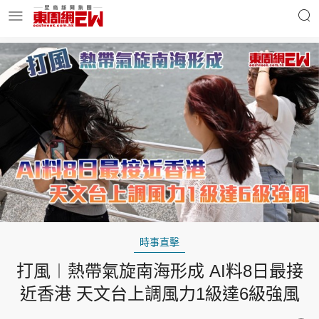
明星名人
時事財經
東周Ladies
優享生活
東周食玩通
會員活動
時事直擊
打風︱熱帶氣旋南海形成 AI料8日最接
玄學靈異
東周專欄
近香港 天文台上調風力1級達6級強風