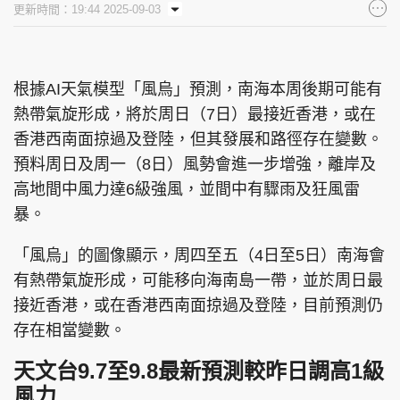
更新時間：19:44 2025-09-03
集團旗下品牌
根據AI天氣模型「風烏」預測，南海本周後期可能有
熱帶氣旋形成，將於周日（7日）最接近香港，或在
東周刊
cazbuyer
東Touch
香港西南面掠過及登陸，但其發展和路徑存在變數。
預料周日及周一（8日）風勢會進一步增強，離岸及
高地間中風力達6級強風，並間中有驟雨及狂風雷
PCM 電腦廣場
星島頭條
星島日報
暴。
「風烏」的圖像顯示，周四至五（4日至5日）南海會
有熱帶氣旋形成，可能移向海南島一帶，並於周日最
接近香港，或在香港西南面掠過及登陸，目前預測仍
頭條日報
星島環球
The Standard
存在相當變數。
天文台9.7至9.8最新預測較昨日調高1級
風力
親子王
Oh!爸媽
JobMarket