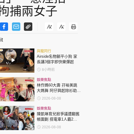
 拘捕兩女子
t
與寵同行
Airside名物躺平小狗 家
長講3個字即快樂彈起
8小時前
娛樂焦點
林作媽60大壽 孖裕美跳
大媽舞 阿仔興起除衫助慶
回應兩女交好有原因
2026-08-08
娛樂焦點
陳凱琳育兒掀爭議遭翻舊
帳圍剿 搭電車1人霸2個
位 被轟自私欠公德心 有
2026-08-08
指反應過度不公平