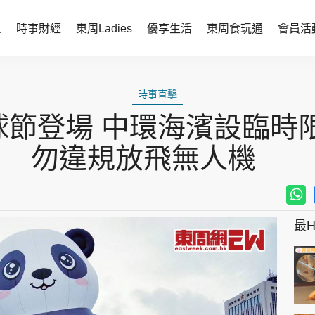
人
時事財經
東周Ladies
優享生活
東周食玩通
會員活
時事財經
東周Ladies
時事直擊
時事直擊
談情說性
節登場 中環海濱設臨時
財經智庫
時尚生活
勿違規放飛無人機
焦點人物
健康醫美
她世代力量
卓越女性
最Hi
會員活動
玄學靈異
周JETSO
東勝運程
智富天下 李居明