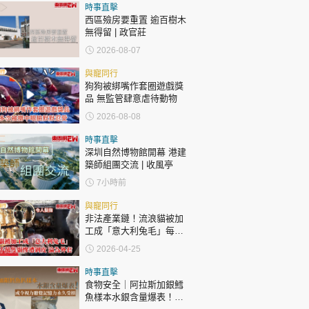
時事直擊
西區殮房要重置 逾百樹木
無得留 | 政官莊
2026-08-07
與寵同行
狗狗被綁嘴作套圈遊戲獎
品 無監管肆意虐待動物
2026-08-08
時事直擊
深圳自然博物館開幕 港建
築師組團交流 | 收風亭
7小時前
與寵同行
非法產業鏈！流浪貓被加
工成「意大利兔毛」每年
千萬隻貓慘遭剝皮 貓淪為
2026-04-25
外套和手套
時事直擊
食物安全｜阿拉斯加銀鱈
魚樣本水銀含量爆表！或