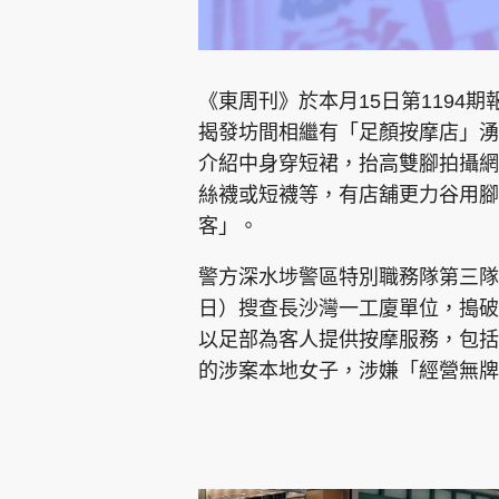
《東周刊》於本月15日第1194
揭發坊間相繼有「足顏按摩店」湧
介紹中身穿短裙，抬高雙腳拍攝網
絲襪或短襪等，有店舖更力谷用腳
客」。
警方深水埗警區特別職務隊第三隊
日）搜查長沙灣一工廈單位，搗破
以足部為客人提供按摩服務，包括
的涉案本地女子，涉嫌「經營無牌