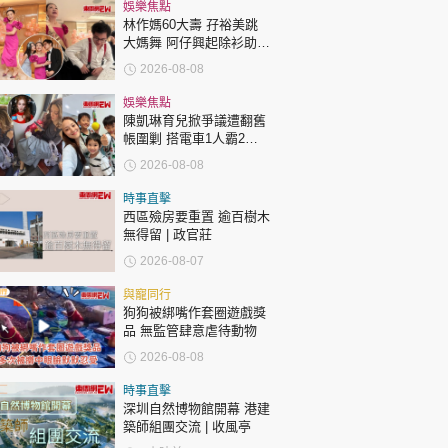
時政財經
娛樂焦點
林作媽60大壽 孖裕美跳
健康生活
大媽舞 阿仔興起除衫助慶
回應兩女交好有原因
2026-08-08
飲食旅遊
娛樂焦點
陳凱琳育兒掀爭議遭翻舊
帳圍剿 搭電車1人霸2個
位 被轟自私欠公德心 有
2026-08-08
指反應過度不公平
時事直擊
西區殮房要重置 逾百樹木
無得留 | 政官莊
環球
The Standard
親子王
2026-08-07
與寵同行
狗狗被綁嘴作套圈遊戲獎
品 無監管肆意虐待動物
2026-08-08
轉載 ©Eastweek.com.hk. All rights reserved.
時事直擊
深圳自然博物館開幕 港建
築師組團交流 | 收風亭