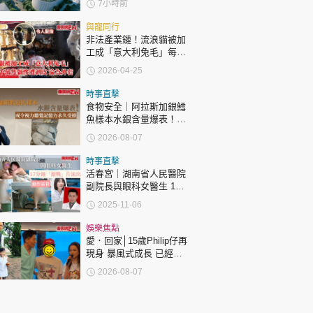
7小時前
與寵同行
非法產業鏈！流浪貓被加
工成「意大利兔毛」每年
千萬隻貓慘遭剝皮 貓淪為
2026-04-25
外套和手套
時事直擊
食物安全｜阿拉斯加銀鱈
魚樣本水銀含量爆表！或
令視力聽覺記憶力永久受
2026-08-07
損
時事直擊
活春宮｜湖南省人民醫院
副院長與眼科女醫生 17
分鐘「激戰」片流出 動作
2025-11-06
露骨 網上瘋傳
娛樂焦點
愛．回家│15歲Philip仔再
現身 暴風式成長 已經高
過「三太」樊亦敏！
2026-08-07