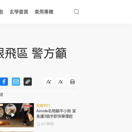
動
玄學靈異
東周專欄
優享生活
醫療百科
限飛區 警方籲
親子天地
與寵同行
t
東周專欄
與寵同行
娛樂名人
Airside名物躺平小狗 家
長講3個字即快樂彈起
文化藝術
8小時前