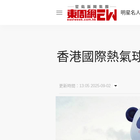
明星名
明星名人
娛樂焦點
香港國際熱氣球
話題人物
東姑熱話
更新時間：13:05 2025-09-02
東周食玩通
樂在灣區
東
飲食玩樂