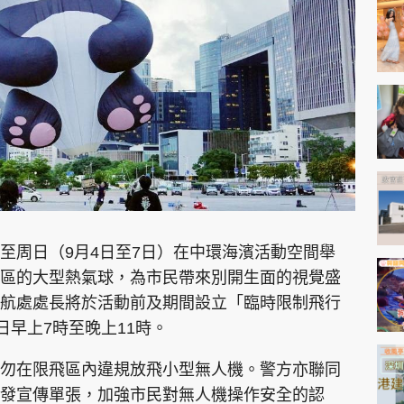
神機妙算 李丞責
緣來有理 麥玲玲
鬼靈精怪 威師兄
PCM 電腦廣場
星島頭條
星島日報
頭條日報
星島
至周日（9月4日至7日）在中環海濱活動空間舉
區的大型熱氣球，為市民帶來別開生面的視覺盛
航處處長將於活動前及期間設立「臨時限制飛行
EDUPLUS
日早上7時至晚上11時。
款
版權及免責聲明
Copyright © 東周網 版權所有 . 不得
勿在限飛區內違規放飛小型無人機。警方亦聯同
發宣傳單張，加強市民對無人機操作安全的認