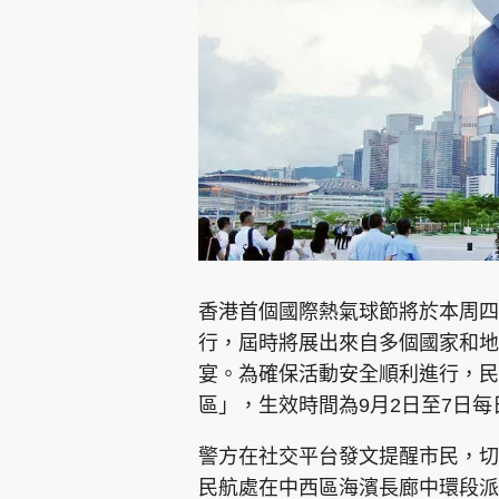
集團旗下品牌
東周刊
cazbuyer
東Touch
香港首個國際熱氣球節將於本周四
行，屆時將展出來自多個國家和地
宴。為確保活動安全順利進行，民
Oh!爸媽
JobMarket
頭條搵工
區」，生效時間為9月2日至7日每
關於我們
聯絡我們
隱私政策聲明
使用條
警方在社交平台發文提醒市民，切
民航處在中西區海濱長廊中環段派