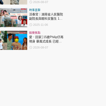
令視力聽覺記憶力永久受
2026-08-07
損
時事直擊
活春宮｜湖南省人民醫院
副院長與眼科女醫生 17
分鐘「激戰」片流出 動作
2025-11-06
露骨 網上瘋傳
娛樂焦點
愛．回家│15歲Philip仔再
現身 暴風式成長 已經高
過「三太」樊亦敏！
2026-08-07