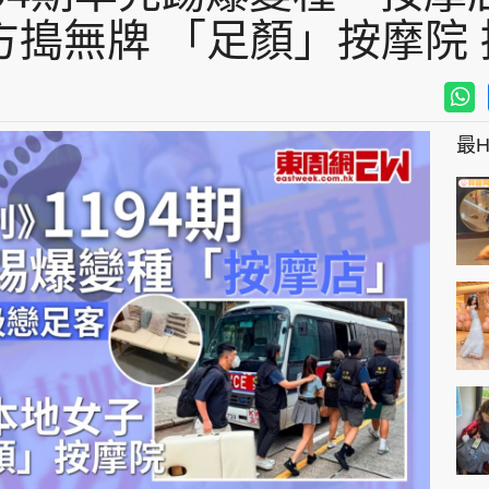
方搗無牌 「足顏」按摩院
最Hi