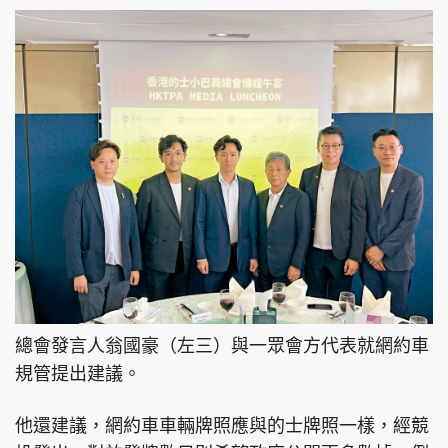
頭條搵工
EDUPLUS
關於我們
使用條款
聯絡我們
版權及免責聲明
隱私政策聲明
Copyright © 東周網 版權所有 . 不得轉載
總會發言人翁國豪（左三）與一眾會方代表就網約車
©Eastweek.com.hk. All rights reserved.
規管提出建議。
他還建議，網約車車輛牌照應與的士牌照一樣，經競