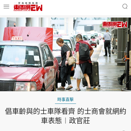
明星名人
時事財經
東周Ladies
優享生活
東周食玩通
會員活動
時事直擊
倡車齡與的士車隊看齊 的士商會就網約
玄學靈異
東周專欄
車表態︱政官莊