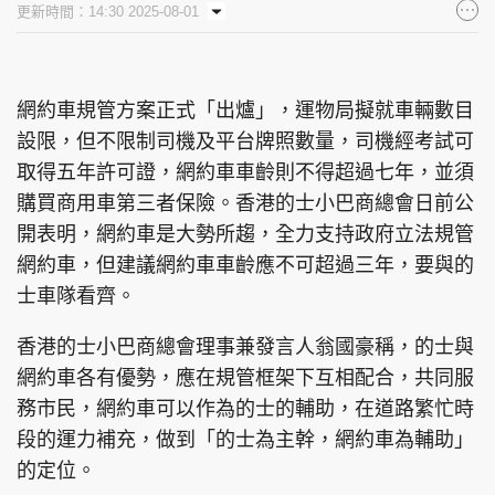
更新時間：14:30 2025-08-01
集團旗下品牌
網約車規管方案正式「出爐」，運物局擬就車輛數目
設限，但不限制司機及平台牌照數量，司機經考試可
東周刊
cazbuyer
東Touch
取得五年許可證，網約車車齡則不得超過七年，並須
購買商用車第三者保險。香港的士小巴商總會日前公
開表明，網約車是大勢所趨，全力支持政府立法規管
PCM 電腦廣場
星島頭條
星島日報
網約車，但建議網約車車齡應不可超過三年，要與的
士車隊看齊。
香港的士小巴商總會理事兼發言人翁國豪稱，的士與
網約車各有優勢，應在規管框架下互相配合，共同服
頭條日報
星島環球
The Standard
務市民，網約車可以作為的士的輔助，在道路繁忙時
段的運力補充，做到「的士為主幹，網約車為輔助」
的定位。
親子王
Oh!爸媽
JobMarket