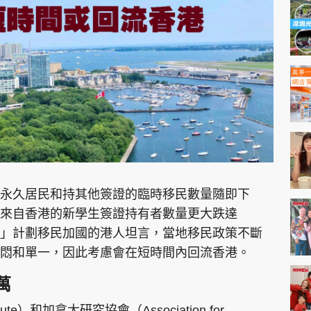
神機妙算 李丞責
緣來有理 麥玲玲
鬼靈精怪 威師兄
PCM 電腦廣場
星島頭條
星島日報
頭條日報
星島
永久居民和持其他簽證的臨時移民數量隨即下
，來自香港的新學生簽證持有者數量更大跌達
艇」計劃移民加國的港人坦言，當地移民政策不斷
EDUPLUS
悶和單一，因此考慮會在短時間內回流香港。
款
版權及免責聲明
Copyright © 東周網 版權所有 . 不得
萬
tute）和加拿大研究協會（Association for