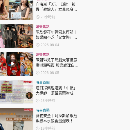
向海嵐「0元一日遊」被
轟「教壞人」本尊現身回
應網民
20小時前
娛樂焦點
陳欣健孖年輕索女煙韌︱
娛樂圈不乏「父女戀」
「爺孫戀」 年齡差距最大
2026-08-04
達51歲 最受矚目有李龍
基謝賢
娛樂焦點
陳凱琳兒子睇戲太嘈遭忌
廉淋頭報復 報警處理自責
護子不力 歐錦棠陳倩揚齊
2026-08-05
表態「媽媽有責任」
時事直擊
遊日掃藥返港變「中招」
大律師：須留意藥物成分
自用代購都唔係護身符
23小時前
時事直擊
食物安全｜阿拉斯加銀鱈
魚樣本水銀含量爆表！或
令視力聽覺記憶力永久受
19小時前