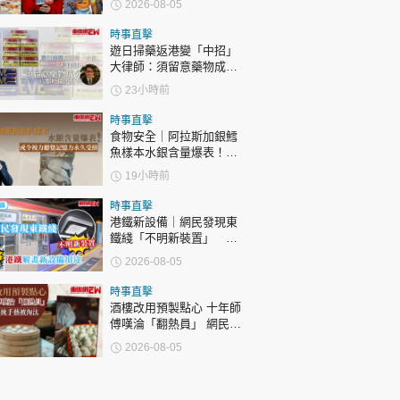
2026-08-05
表態「媽媽有責任」
時事直擊
遊日掃藥返港變「中招」
大律師：須留意藥物成分
自用代購都唔係護身符
23小時前
時事直擊
食物安全｜阿拉斯加銀鱈
魚樣本水銀含量爆表！或
令視力聽覺記憶力永久受
19小時前
損
時事直擊
港鐵新設備｜網民發現東
鐵綫「不明新裝置」 港
鐵解畫新設備用途
2026-08-05
時事直擊
酒樓改用預製點心 十年師
傅嘆淪「翻熱員」 網民憂
傳統手藝被淘汰
2026-08-05