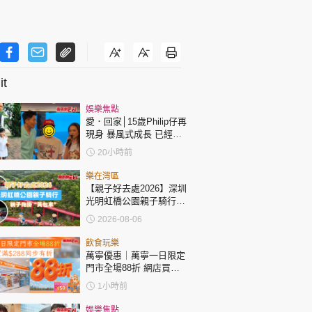
t
娛樂焦點
愛．回家│15歲Philip仔再
現身 暴風式成長 已經高
過「三太」樊亦敏！
20小時前
樂在灣區
【親子好去處2026】深圳
光明虹橋公園親子騎行：
「電助力黃包車」2小時
2026-08-06
環湖
飲食玩樂
萬寧優惠｜萬寧一日限定
門市全場88折 網店買滿
$288同步有折
1小時前
娛樂焦點