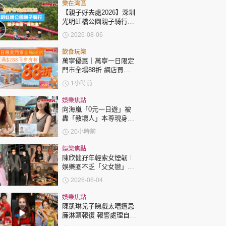
時政財經
樂在灣區
【親子好去處2026】深圳
健康生活
光明虹橋公園親子騎行：
「電助力黃包車」2小時
2026-08-06
飲食旅遊
環湖
飲食玩樂
萬寧優惠｜萬寧一日限定
門市全場88折 網店買滿
$288同步有折
1小時前
娛樂焦點
向海嵐「0元一日遊」被
轟「教壞人」本尊現身回
環球
The Standard
親子王
應網民
20小時前
娛樂焦點
陳欣健孖年輕索女煙韌︱
娛樂圈不乏「父女戀」
「爺孫戀」 年齡差距最大
2026-08-04
達51歲 最受矚目有李龍
基謝賢
轉載 ©Eastweek.com.hk. All rights reserved.
娛樂焦點
陳凱琳兒子睇戲太嘈遭忌
廉淋頭報復 報警處理自責
護子不力 歐錦棠陳倩揚齊