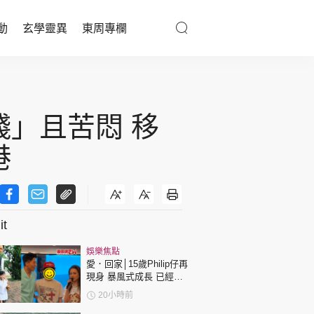
動
玄學靈異
東周專欄
優享生活
醫療百科
錢」且苦悶 移
親子天地
港
與寵同行
t
東周專欄
娛樂焦點
娛樂名人
愛．回家│15歲Philip仔再
現身 暴風式成長 已經高
文化藝術
過「三太」樊亦敏！
20小時前