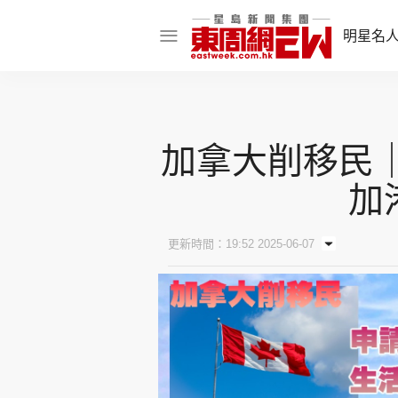
明星名
明星名人
娛樂焦點
加拿大削移民｜
話題人物
加
東姑熱話
更新時間：19:52 2025-06-07
東周食玩通
樂在灣區
東
飲食玩樂