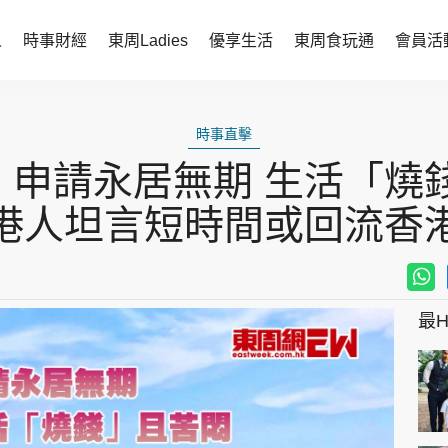
人
時事財經
東周Ladies
優享生活
東周食玩通
會員活
時事財經
東周Ladies
時事直擊
時事直擊
談情說性
申請永居無期 生活「燒
財經智庫
時尚生活
港人坦言短時間或回流香
焦點人物
健康醫美
她世代力量
卓越女性
最Hi
會員活動
玄學靈異
周JETSO
東勝運程
智富天下 李居明