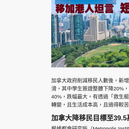
集團旗下品牌
東周刊
cazbuyer
東Touch
加拿大政府削減移民人數後，新增
滑，其中學生簽證整體下降20%
40%，跌幅最大。有透過「救生
Oh!爸媽
JobMarket
頭條搵工
轉變，且生活成本高，且過得較苦
關於我們
聯絡我們
隱私政策聲明
使用條
加拿大降移民目標至39.5
根據都會研究所（Metropolis Insti