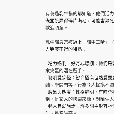
有養過乳牛貓的都知道，他們活力
碟擺設弄得碎片滿地，可能會激死
歡迎頑童。
乳牛貓最常被冠上「貓中二哈」（
人哭笑不得的特點：
· 精力過剩，好奇心爆棚：牠們
家搗蛋的潛在選手。
· 聰明愛搞怪：智商極高但熱愛
酷、學開門等，行為令人捉摸不透
· 脾氣與態度：性格鮮明，有時
稱，是家人的快樂來源，對陌生人
· 黏人且愛說話：許多飼主形容
叫，聲音洪亮。