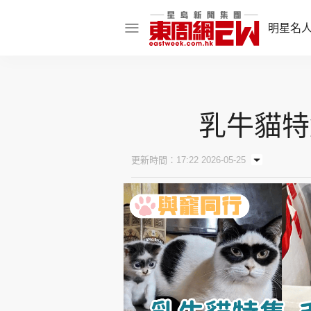
明星名
明星名人
娛樂焦點
乳牛貓特
話題人物
東姑熱話
更新時間：17:22 2026-05-25
東周食玩通
樂在灣區
東
飲食玩樂