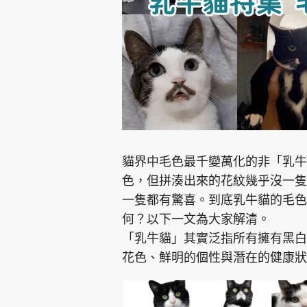
集團旗下品牌
貓界中毛色最千變萬化的非「乳牛
東周刊
cazbuyer
東Touch
色，但拼湊出來的花紋幾乎沒一隻
一隻都有驚喜。到底乳牛貓的毛色
何？以下一文為大家解清。
Oh!爸媽
JobMarket
頭條搵工
「乳牛貓」其實泛指所有擁有黑白
花色、鮮明的個性與潛在的健康狀
關於我們
聯絡我們
隱私政策聲明
使用條