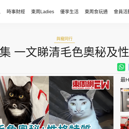
人
時事財經
東周Ladies
優享生活
東周食玩通
會員活
時事財經
東周Ladies
與寵同行
時事直擊
談情說性
集 一文睇清毛色奧秘及
財經智庫
時尚生活
焦點人物
健康醫美
她世代力量
卓越女性
最Hi
會員活動
玄學靈異
周JETSO
東勝運程
智富天下 李居明