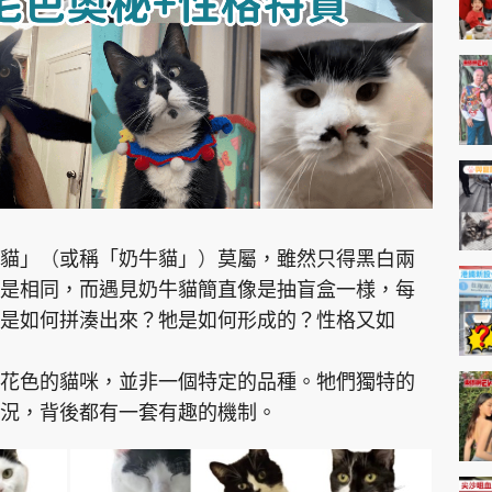
神機妙算 李丞責
緣來有理 麥玲玲
鬼靈精怪 威師兄
貓」
（
或稱「奶牛貓」
）
莫屬，雖然只得黑白兩
PCM 電腦廣場
星島頭條
星島日報
頭條日報
星島
是相同，而遇見奶牛貓簡直像是抽盲盒一様，每
是如何拼湊出來？牠是如何形成的？性格又如
EDUPLUS
花色的貓咪，並非一個特定的品種。牠們獨特的
況，背後都有一套有趣的機制。
款
版權及免責聲明
Copyright © 東周網 版權所有 . 不得