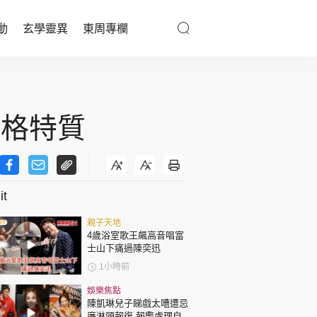
動
玄學靈異
東周專欄
優享生活
醫療百科
性格特質
親子天地
與寵同行
t
親子天地
東周專欄
4歲浴室歌王飆高音唱富
士山下痛過陳奕迅
娛樂名人
1小時前
文化藝術
娛樂焦點
陳凱琳兒子睇戲太嘈遭忌
廉淋頭報復 報警處理自責