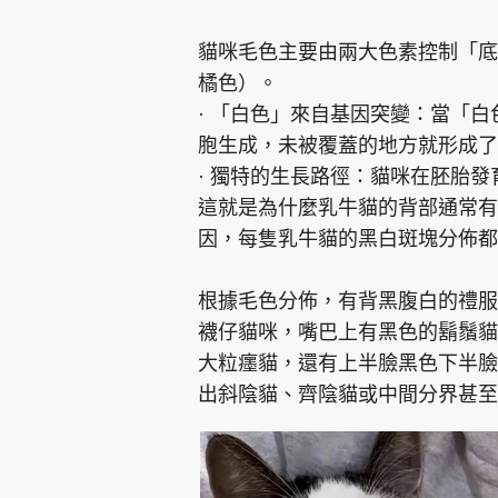
貓咪毛色主要由兩大色素控制「底
橘色）。
· 「白色」來自基因突變：當「
胞生成，未被覆蓋的地方就形成了
· 獨特的生長路徑：貓咪在胚胎
這就是為什麼乳牛貓的背部通常有
因，每隻乳牛貓的黑白斑塊分佈
根據毛色分佈，有背黑腹白的禮服
襪仔貓咪，嘴巴上有黑色的鬍鬚貓
大粒癦貓，還有上半臉黑色下半臉
出斜陰貓、齊陰貓或中間分界甚至