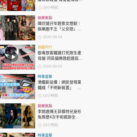
時政財經
護子不力 歐錦棠陳倩揚齊
20小時前
表態「媽媽有責任」
健康生活
娛樂焦點
飲食旅遊
陳欣健孖年輕索女煙韌︱
娛樂圈不乏「父女戀」
「爺孫戀」 年齡差距最大
2026-08-04
達51歲 最受矚目有李龍
基謝賢
與寵同行
狠毒旅客鐵鏟打死剛生產
母貓 同區貓媽救起遺孤貓
B接手哺育
2026-08-05
環球
The Standard
親子王
時事直擊
港鐵新設備｜網民發現東
鐵綫「不明新裝置」 港
鐵解畫新設備用途
19小時前
娛樂焦點
李嫣遺傳王菲模特兒身形
兔唇歷4次手術痕跡全消
轉載 ©Eastweek.com.hk. All rights reserved.
變身美少女顏值升級
23小時前
時事直擊