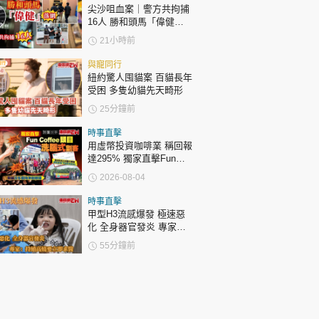
尖沙咀血案｜警方共拘捕
16人 勝和頭馬「偉健」
落網
21小時前
與寵同行
紐約驚人囤貓案 百貓長年
受困 多隻幼貓先天畸形
25分鐘前
時事直擊
用虛幣投資咖啡業 稱回報
達295% 獨家直擊Fun
Coffee頭目洗腦式劏客
2026-08-04
時事直擊
甲型H3流感爆發 極速惡
化 全身器官發炎 專家：
持續高燒要立即求醫
55分鐘前