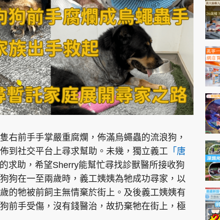
神機妙算 李丞責
緣來有理 麥玲玲
鬼靈精怪 威師兄
PCM 電腦廣場
星島頭條
星島日報
頭條日報
星島
隻右前手手掌嚴重腐爛，佈滿烏蠅蟲的流浪狗，
佈到社交平台上尋求幫助。未幾，獨立義工
「唐
姨姨的求助，希望Sherry能幫忙尋找診獸醫所接收狗
EDUPLUS
狗狗在一至兩歲時，義工姨姨為牠成功尋家，以
歲的牠被前飼主無情棄於街上。及後義工姨姨有
款
版權及免責聲明
Copyright © 東周網 版權所有 . 不得
狗前手受傷，沒有錢醫治，故扔棄牠在街上，極