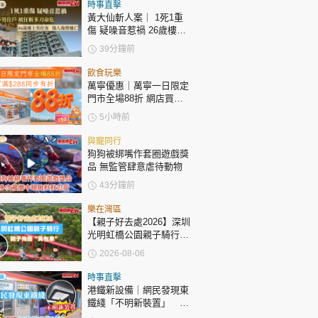
時政財經
時事直擊
黃大仙斬人案｜ 1死1重
健康生活
傷 疑噪音惹禍 26歲樓下
男住戶 被狂斬多刀命危
39分鐘前
飲食旅遊
46歲樓上男住客 傷人後
墮樓亡
飲食玩樂
萬寧優惠｜萬寧一日限定
門市全場88折 網店買滿
$288同步有折
5小時前
與寵同行
狗狗被綁嘴作套圈遊戲獎
品 無監管肆意虐待動物
環球
The Standard
親子王
43分鐘前
樂在灣區
【親子好去處2026】深圳
光明虹橋公園親子騎行：
「電助力黃包車」2小時
2026-08-06
環湖
轉載 ©Eastweek.com.hk. All rights reserved.
時事直擊
港鐵新設備｜網民發現東
鐵綫「不明新裝置」 港
鐵解畫新設備用途