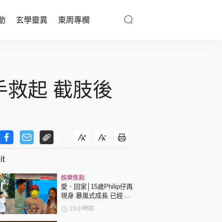
動
玄學靈異
東周專欄
優享生活
醫療百科
手救起 截肢後
親子天地
與寵同行
t
東周專欄
娛樂焦點
娛樂名人
愛．回家│15歲Philip仔再
現身 暴風式成長 已經高
文化藝術
過「三太」樊亦敏！
23小時前