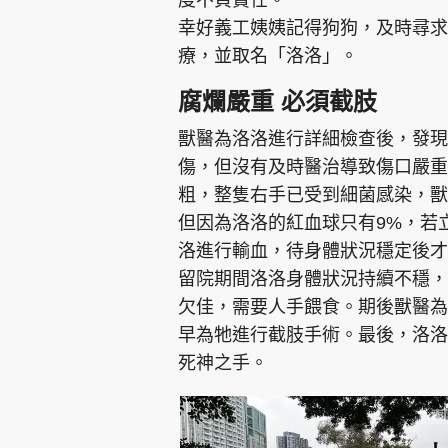
幸好義工姨姨記得狗狗，及時尋求S
療，並取名「洛洛」。
腐爛嚴重 必須截肢
獸醫為洛洛進行詳細檢查後，發現
傷，但沒有及時醫治導致傷口嚴重惡
粗，整隻右手已受到細菌感染，獸
但因為洛洛的紅血球只有9%，若
洛進行輸血，待身體狀況穩定後才
留院期間洛洛身體狀況持續不穩，
欠佳，需要人手餵食。期後獸醫為
早為牠進行截肢手術。最後，洛洛
死神之手。