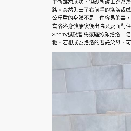
手術雖然成功，但診所護士說洛洛沒
路。突然失去了右前手的洛洛或感
公斤重的身體不是一件容易的事
當洛洛身體康復後出院又要面對住宿
Sherry誠徵暫託家庭照顧洛洛
牠。若想成為洛洛的者託父母，可What