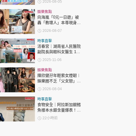
2026-08-05
娛樂焦點
向海嵐「0元一日遊」被
轟「教壞人」本尊現身回
應網民
2026-08-07
時事直擊
活春宮｜湖南省人民醫院
副院長與眼科女醫生 17
分鐘「激戰」片流出 動作
2025-11-06
露骨 網上瘋傳
娛樂焦點
陳欣健孖年輕索女煙韌︱
娛樂圈不乏「父女戀」
「爺孫戀」 年齡差距最大
2026-08-04
達51歲 最受矚目有李龍
基謝賢
時事直擊
食物安全｜阿拉斯加銀鱈
魚樣本水銀含量爆表！或
令視力聽覺記憶力永久受
22小時前
損