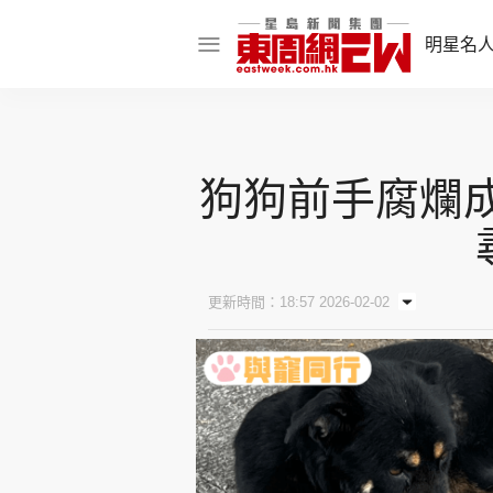
明星名
明星名人
娛樂焦點
狗狗前手腐爛成
話題人物
東姑熱話
更新時間：18:57 2026-02-02
東周食玩通
樂在灣區
東
飲食玩樂