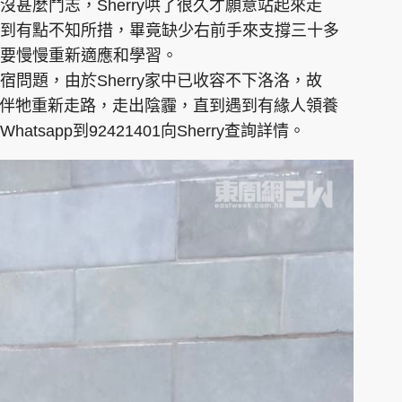
甚麼鬥志，Sherry哄了很久才願意站起來走
到有點不知所措，畢竟缺少右前手來支撐三十多
，要慢慢重新適應和學習。
問題，由於Sherry家中已收容不下洛洛，故
，陪伴牠重新走路，走出陰霾，直到遇到有緣人領養
sapp到92421401向Sherry查詢詳情。