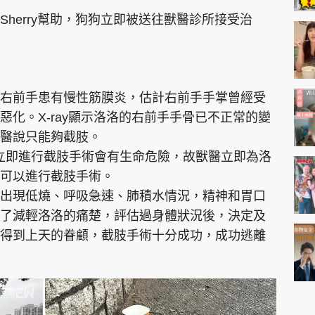
herry幫助，狗狗立即被送往獸醫診所接受治
右前手患有慢性筋膜炎，估計右前手手掌曾經受
化。X-ray顯示洛洛的右前手手骨已不正常的變
醫說只能夠截肢。
立即進行截肢手術會有生命危險，故獸醫立即為洛
可以進行截肢手術。
出現低燒、呼吸急速、肺積水情況，精神和胃口
了減輕洛洛的痛楚，評估過身體狀況後，決定及
得到上天的眷顧，截肢手術十分成功，成功逃離