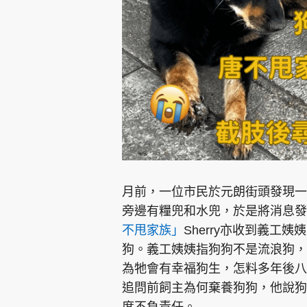
集團旗下品牌
東周刊
cazbuyer
東Touch
月前，一位市民於元朗街頭發現一
旁邊有糧兜和水兜，於是將消息發
不甩家族」
Sherry亦收到義工
Oh!爸媽
JobMarket
頭條搵工
狗。義工姨姨指狗狗不是流浪狗，
為牠會有幸福狗生，怎料多年後八
關於我們
聯絡我們
隱私政策聲明
使用條
追問前飼主為何棄養狗狗，他說狗
度不負責任。