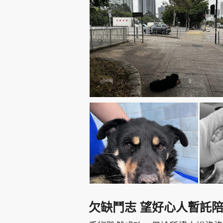
欠缺鬥志 望好心人暫託