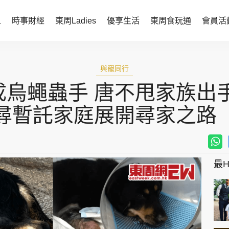
人
時事財經
東周Ladies
優享生活
東周食玩通
會員活
時事財經
東周Ladies
與寵同行
時事直擊
談情說性
烏蠅蟲手 唐不甩家族出
財經智庫
時尚生活
尋暫託家庭展開尋家之路
焦點人物
健康醫美
她世代力量
卓越女性
最Hi
會員活動
玄學靈異
周JETSO
東勝運程
智富天下 李居明