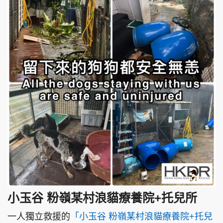
小玉谷 粉嶺某村浪貓療養院+托兒所
一人獨立救援的
「小玉谷 粉嶺某村浪貓療養院+托兒