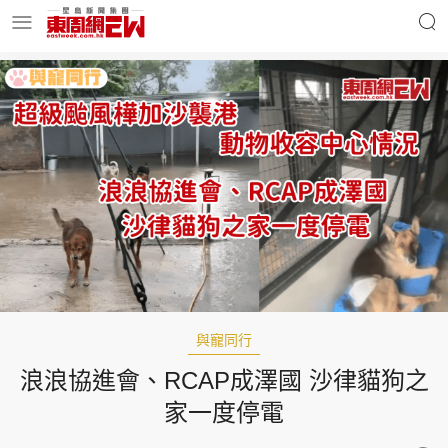
明星名人
時事財經
東周Ladies
優享生活
東周食玩通
會員活動
與寵同行
浪浪協進會、RCAP成澤國 沙律貓狗之
玄學靈異
東周專欄
家一度停電