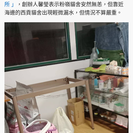
所 」
，創辦人馨瑩表示粉嶺貓舍安然無恙，但靠近
海邊的西貢貓舍出現輕微漏水，但情況不算嚴重。