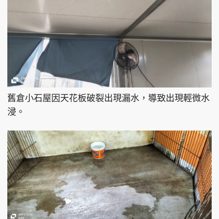
舊倉小石屋因天花板破裂出現漏水，導致出現輕微水
浸。