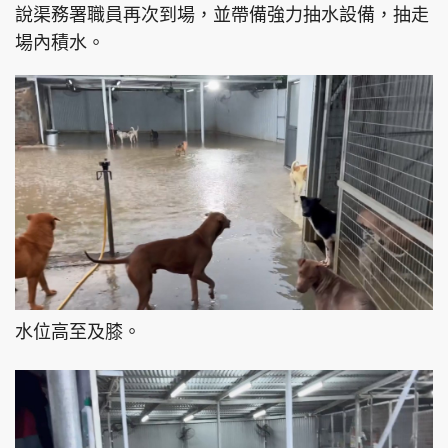
說渠務署職員再次到場，並帶備強力抽水設備，抽走
場內積水。
頭條搵工
EDUPLUS
關於我們
使用條款
聯絡我們
版權及免責聲明
隱私政策聲明
水位高至及膝。
Copyright © 東周網 版權所有 . 不得轉載
©Eastweek.com.hk. All rights reserved.