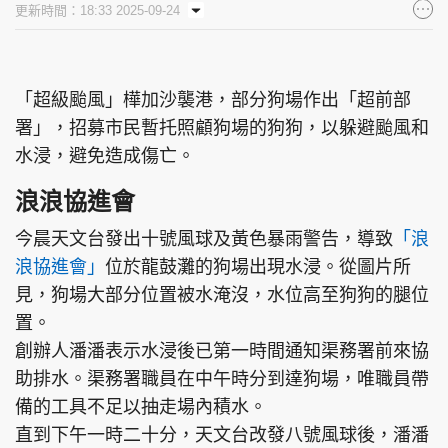
更新時間：18:33 2025-09-24
集團旗下品牌
「超級颱風」樺加沙襲港，部分狗場作出「超前部
署」，招募市民暫托照顧狗場的狗狗，以躲避颱風和
東周刊
cazbuyer
東Touch
水浸，避免造成傷亡。
浪浪協進會
PCM 電腦廣場
星島頭條
星島日報
今晨天文台發出十號風球及黃色暴雨警告，導致
「浪
浪協進會」
位於龍鼓灘的狗場出現水浸。從圖片所
見，狗場大部分位置被水淹沒，水位高至狗狗的腿位
置。
頭條日報
星島環球
The Standard
創辦人潘潘表示水浸後已第一時間通知渠務署前來協
助排水。渠務署職員在中午時分到達狗場，唯職員帶
備的工具不足以抽走場內積水。
直到下午一時二十分，天文台改發八號風球後，潘潘
親子王
Oh!爸媽
JobMarket