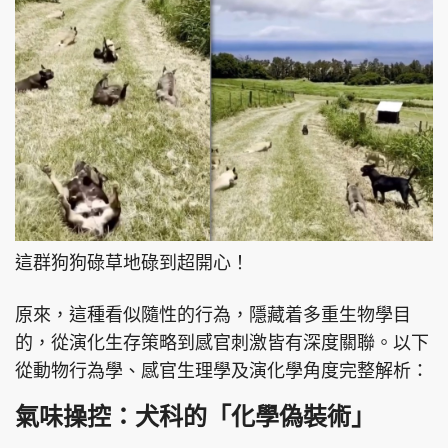
頭條搵工
EDUPLUS
關於我們
使用條款
聯絡我們
版權及免責聲明
隱私政策聲明
這群狗狗碌草地碌到超開心！
原來，這種看似隨性的行為，隱藏着多重生物學目
Copyright © 東周網 版權所有 . 不得轉載
的，從演化生存策略到感官刺激皆有深度關聯。以下
©Eastweek.com.hk. All rights reserved.
從動物行為學、感官生理學及演化學角度完整解析：
氣味操控：犬科的「化學偽裝術」