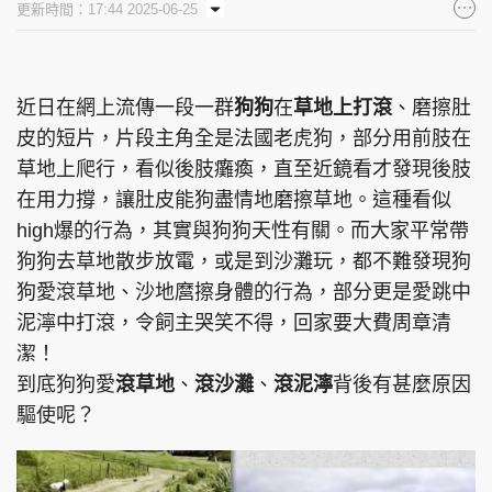
更新時間：17:44 2025-06-25
集團旗下品牌
近日在網上流傳一段一群
狗狗
在
草地上打滾
、磨擦肚
皮的短片，片段主角全是法國老虎狗，部分用前肢在
東周刊
cazbuyer
東Touch
草地上爬行，看似後肢癱瘓，直至近鏡看才發現後肢
在用力撐，讓肚皮能狗盡情地磨擦草地。這種看似
high爆的行為，其實與狗狗天性有關。而大家平常帶
PCM 電腦廣場
星島頭條
星島日報
狗狗去草地散步放電，或是到沙灘玩，都不難發現狗
狗愛滾草地、沙地麿擦身體的行為，部分更是愛跳中
泥濘中打滾，令飼主哭笑不得，回家要大費周章清
潔！
頭條日報
星島環球
The Standard
到底狗狗愛
滾草地
、
滾沙灘
、
滾泥濘
背後有甚麼原因
驅使呢？
親子王
Oh!爸媽
JobMarket