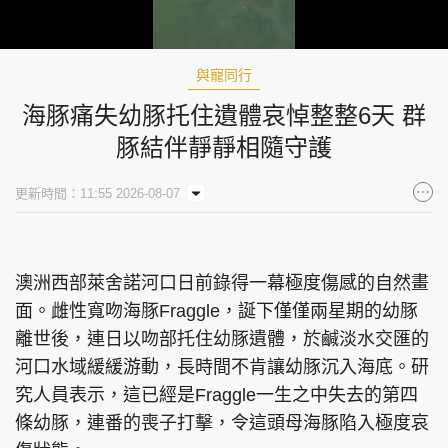
Loaded
:
Unmute
100.00%
與寵同行
海豚痛失幼豚托住遺體哀悼整整6天 群
豚結伴靜靜相隨守護
更新時間：11:55 2026-08-07
澳洲西部萊舍諾河口日前錄得一幕極度傷感的自然畫
面。雌性寬吻海豚Fraggle，誕下僅僅兩星期的幼豚
離世後，連日以吻部托住幼豚遺體，於鹹淡水交匯的
河口水域緩緩游動，長時間不肯讓幼豚沉入海底。研
究人員表示，這已經是Fraggle一生之中失去的第四
條幼豚，連番的喪子打擊，令這頭母海豚陷入極度哀