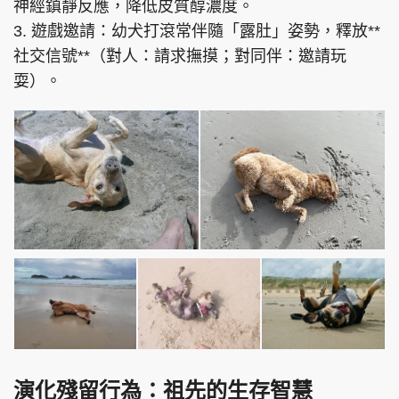
神經鎮靜反應，降低皮質醇濃度。
3. 遊戲邀請：幼犬打滾常伴隨「露肚」姿勢，釋放**
社交信號**（對人：請求撫摸；對同伴：邀請玩
耍）。
演化殘留行為：祖先的生存智慧