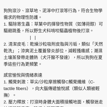
狗狗滾沙、滾草地、泥濘中打滾等行為，符合生物學
需求的物理性防護。
1. 驅除寄生蟲：草葉中的揮發性物質（如薄荷醇）可
驅避跳蚤，所以野生犬科啃咬驅蟲植物後打滾。
| |
2. 清潔皮毛：乾燥沙粒吸附皮脂與污垢，類似「天然
乾洗」；涼爽泥土覆蓋發炎部位，減輕搔癢感；潮濕
土壤蒸發帶走體熱（犬汗腺不發達），所以狗狗在夏
季這些行為更頻繁。
感官愉悅與情緒表達
1. 觸覺刺激：草尖/沙粒摩擦觸發C觸覺纖維（C-
tactile fibers），向大腦傳遞愉悅感（類似人類被輕
撫）。
2. 壓力釋放：打滾時身體大面積接觸地面，觸發迷走