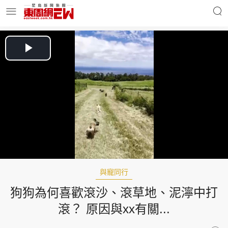
明星名人
時事財經
Play
Video
東周Ladies
優享生活
東周食玩通
會員活動
與寵同行
狗狗為何喜歡滾沙、滾草地、泥濘中打
玄學靈異
東周專欄
滾？ 原因與xx有關...