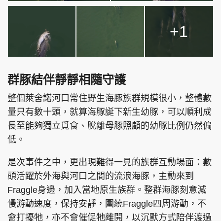
+1
群豚結伴靜靜相隨守護
整個萊舍諾河口常住野生海豚族群規模很小，整體數
量只有數十頭，就算海豚誕下新生幼豚，可以順利成
長至能夠獨立覓食、脫離母豚照顧的幼豚比例仍然偏
低。
是次事件之中，更出現難得一見的族群互動場面：數
頭活躍於外海與河口之間的流浪海豚，主動來到
Fraggle身邊，加入當地原生族群。整群海豚刻意減
慢游動速度，保持安靜，圍繞Fraggle四周游動，不
會打擾牠，亦不會催促牠離開，以沉默方式陪伴渡過