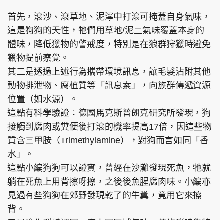
首先，滾沙、滾草地、泥濘中打滾可掩蓋自身氣味，
這是狗狗的天性，牠們用草地/泥土氣味覆蓋本身的
體味，降低獵物的警戒度，特別是在狼群狩獵時避免
獵物提前察覺。
其二是透過上述行為攜帶環境訊息，讓毛髮沾附其他
動物排泄物、腐植質等「訊息素」，向族群傳遞資源
位置（如水源）。
這點有科學驗證：德國馬克斯普朗克研究所發現，狗
接觸到腐肉或糞便後打滾的機率提高17倍，因這些物
質含三甲胺（Trimethylamine），對狗而言如同「香
水」。
這點小編狗狗可以證實，曾經在沙灘發現死魚，牠就
躺在死魚上用背擦呀擦，之後後魚腥腐肉味。小編亦
見過有些狗狗在郊野發現乾了的牛糞，竟用它來擦
背。