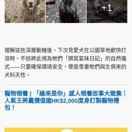
+1
理解這些深層動機後，下次見愛犬在公園草地歡快打
滾時，不妨將此視為牠們「撰寫氣味日記」的自然儀
式——只要確保環境安全，便是尊重牠們與生俱來的
犬科天性。
寵物領養 | 「緣來是你」感人領養故事大徵集｜
人氣王將贏價值逾HK$2,000度身訂製寵物禮
包！