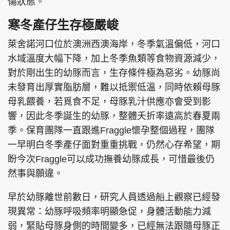
傷狀態。
寒冬產仔生存極嚴峻
萊舍諾河口位於澳洲西澳海岸，冬季氣溫偏低，河口
水域溫度大幅下降，加上冬季魚類等食物資源減少，
對於剛出生的幼豚而言，生存條件極為惡劣。幼豚尚
未發育出厚實脂肪層，難以抵禦低溫，同時依賴母豚
母乳餵養，若覓食不足，母豚乳汁供應亦會受到影
響，因此冬季誕生的幼豚，整體夭折率遠高於春夏兩
季。保育團隊一直跟進Fraggle懷孕整個過程，團隊
一早明白冬季產仔面對重重挑戰，仍然心存希望，期
盼今次Fraggle可以成功撫養幼豚成長，可惜最後仍
然事與願違。
早於幼豚離世前數日，研究人員透過船上觀察已經發
現異常：幼豚呼吸頻率明顯急促，身體活動能力減
弱，緊貼母豚身側的時間變多，已經無法跟隨母豚正