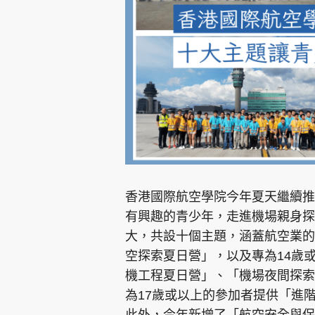
集團旗下品牌
東周刊
cazbuyer
東Touch
香港國際航空學院今年夏天繼續推出
有興趣的青少年，走進機場親身探
大，共設十個主題，涵蓋航空業的
Oh!爸媽
JobMarket
頭條搵工
空探索夏日營」，以及專為14歲
機工程夏日營」、「機場夜間探索
關於我們
聯絡我們
隱私政策聲明
使用條
為17歲或以上的參加者提供「進
此外，今年新增了「航空安全與保