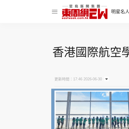
明星名
明星名人
娛樂焦點
香港國際航空學
話題人物
東姑熱話
更新時間：17:46 2026-06-30
東周食玩通
樂在灣區
東
飲食玩樂