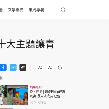
動
玄學靈異
東周專欄
優享生活
醫療百科
 十大主題讓青
親子天地
與寵同行
t
東周專欄
娛樂焦點
娛樂名人
愛．回家│15歲Philip仔再
現身 暴風式成長 已經高
文化藝術
過「三太」樊亦敏！
55分鐘前