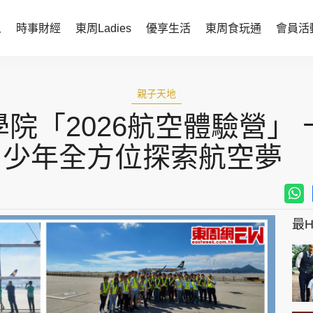
人
時事財經
東周Ladies
優享生活
東周食玩通
會員活
時事財經
東周Ladies
親子天地
時事直擊
談情說性
院「2026航空體驗營」
財經智庫
時尚生活
少年全方位探索航空夢
焦點人物
健康醫美
她世代力量
卓越女性
最Hi
會員活動
玄學靈異
周JETSO
東勝運程
智富天下 李居明