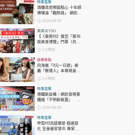
時政財經
時事直擊
酒樓改用預製點心 十年師
健康生活
傅嘆淪「翻熱員」 網民憂
傳統手藝被淘汰
2026-08-05
飲食旅遊
東周JETSO
【《東周刊》賞您「第36
屆美食博覽」門票（共30
張）】
1小時前
娛樂焦點
向海嵐「0元一日遊」被
轟「教壞人」本尊現身回
環球
The Standard
親子王
應網民
1小時前
時事直擊
港鐵新設備｜網民發現東
鐵綫「不明新裝置」 港
鐵解畫新設備用途
2026-08-05
轉載 ©Eastweek.com.hk. All rights reserved.
時事直擊
甲型H3流感爆發 極速惡
化 全身器官發炎 專家：
持續高燒要立即求醫