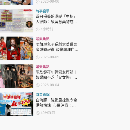
2026-08-06
時事直擊
遊日掃藥返港變「中招」
大律師：須留意藥物成分
自用代購都唔係護身符
4小時前
娛樂焦點
陳凱琳兒子睇戲太嘈遭忌
廉淋頭報復 報警處理自責
護子不力 歐錦棠陳倩揚齊
2026-08-05
表態「媽媽有責任」
娛樂焦點
陳欣健孖年輕索女煙韌︱
娛樂圈不乏「父女戀」
「爺孫戀」 年齡差距最大
2026-08-04
達51歲 最受矚目有李龍
基謝賢
時事直擊
白海豚｜強颱風掠過令全
港熱辣辣 市民注意：下
周37°C或以上！
40分鐘前