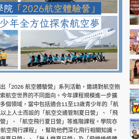
神機妙算 李丞責
緣來有理 麥玲玲
鬼靈精怪 威師兄
PCM 電腦廣場
星島頭條
星島日報
頭條日報
星島
「2026 航空體驗營」系列活動，邀請對航空抱
索航空世界的不同面向。今年課程規模進一步擴
多個領域，當中包括適合11至13歲青少年的「航
EDUPLUS
或以上人士而設的「航空交通管制夏日營」、「飛
營」、「航空飛行夏日營」等進階課程。學院亦
款
版權及免責聲明
Copyright © 東周網 版權所有 . 不得
階航空飛行課程」，幫助他們深化飛行相關知識。
安夏日營」、「無人機夏日營」及「飛機維修體