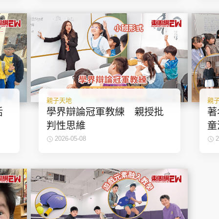
親子天地
親
活
學界辯論冠軍教練 親授批
著
判性思維
童
2026-05-08
2