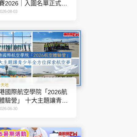
時政財經
賽2026｜入圍名單正式出
！
健康生活
026-08-03
飲食旅遊
環球
The Standard
親子王
子天地
港國際航空學院「2026航
體驗營」 十大主題讓青少
全方位探索航空夢
026-06-30
轉載 ©Eastweek.com.hk. All rights reserved.