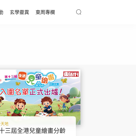
動
玄學靈異
東周專欄
優享生活
醫療百科
親子天地
與寵同行
東周專欄
娛樂名人
子天地
文化藝術
十三屆全港兒童繪畫分齡