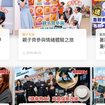
親子天地
東周
甲
親子齊參與情緒體驗之旅
暑
兼
M
2026-06-22
2
空
個