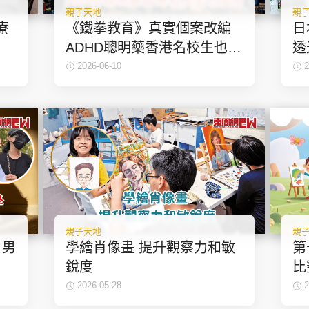
親子天地
親
療
《鐵拳教育》真實個案改編
日
ADHD聰明藥香港名校生也濫
透
用
2026-06-10
2
親子天地
親
 男
學繪肖像畫 提升觀察力和敏
第
銳度
比
2026-05-28
2