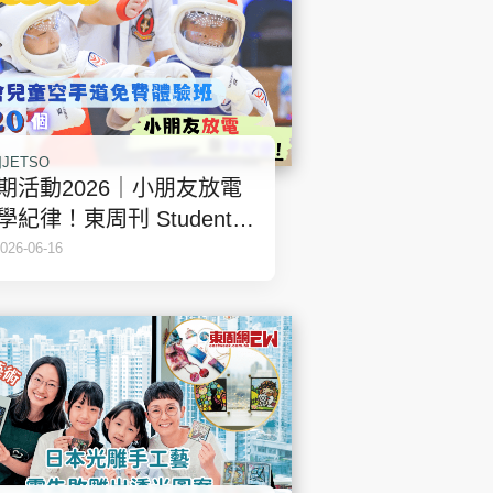
JETSO
期活動2026｜小朋友放電
學紀律！東周刊 Student
ove Up 送「志毅會」兒童
026-06-16
手道免費體驗班（名額20
）