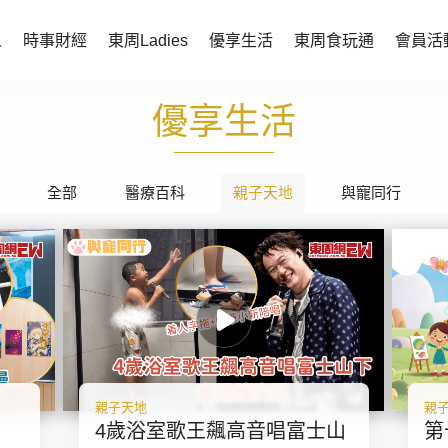
人
時事財經
東周Ladies
優享生活
東周食玩通
會員活
優享生活
時事財經
東周Ladies
時事直擊
談情說性
財經智庫
全部
醫療百科
時尚生活
親子天地
與寵同行
焦點人物
健康醫美
她世代力量
卓越女性
會員活動
玄學靈異
周JETSO
東勝運程
親子天地
親
智富天下 李居明
4歲浴室歌王飆高音唱富士山
第