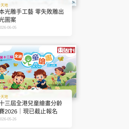
子天地
本光雕手工藝 零失敗雕出
光圖案
026-06-05
子天地
十三屆全港兒童繪畫分齡
賽2026｜現已截止報名
026-05-26