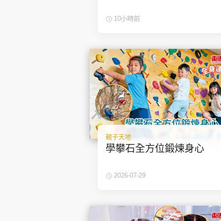
10小時前
集團旗下品牌
東周刊
cazbuyer
東Touch
親子天地
學攀石全方位鍛煉身心
Oh!爸媽
JobMarket
頭條搵工
2026-07-29
關於我們
聯絡我們
隱私政策聲明
使用條