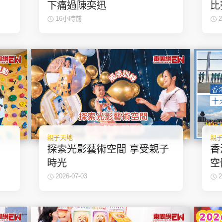
神機妙算 李丞責
下痛過陳奕迅
比
緣來有理 麥玲玲
爐
16小時前
2
鬼靈精怪 威師兄
PCM 電腦廣場
星島頭條
星島日報
頭條日報
星島
親子天地
親
探索光影藝術空間 享受親子
香
時光
空
EDUPLUS
年
2026-07-03
2
款
版權及免責聲明
Copyright © 東周網 版權所有 . 不得