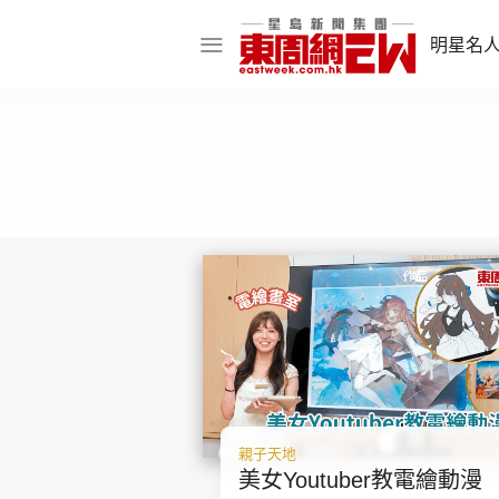
明星名
明星名人
娛樂焦點
話題人物
東姑熱話
東周食玩通
樂在灣區
東
親子天地
飲食玩樂
美女Youtuber教電繪動漫