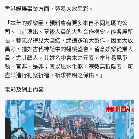
香港娛樂事業方面，容易大放異彩。
「本年的娛樂圈，預料會有更多來自不同地區的公
頭條搵工
EDUPLUS
司、台前演出、幕後人員的大型合作機會，能各展所
長，藝能界得見大團結，締造多項大製作，因而大放
異彩，猶如古代神話中的蟠桃盛會。留意娛樂從業人
關於我們
使用條款
員，尤其藝人，其姓名中含木之元素，本年易見爭
執、官非、是非；宜以風水化煞，宗教無牴觸者，可
聯絡我們
版權及免責聲明
盡早進行祀祭祈福，祈求神明之保佑。」
隱私政策聲明
電影及網上內容
Copyright © 東周網 版權所有 . 不得轉載
©Eastweek.com.hk. All rights reserved.