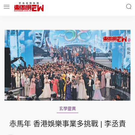
明星名人
時事財經
東周Ladies
優享生活
東周食玩通
會員活動
玄學靈異
玄學靈異
東周專欄
赤馬年 香港娛樂事業多挑戰 | 李丞責