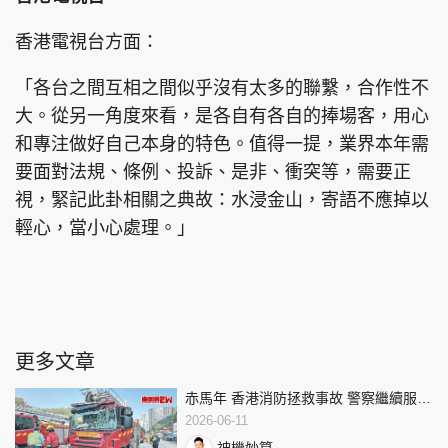
香港電視台方面：
「各台之間互相之間似乎沒有太多的聯繫，合作性不
大。從另一角度來看，是各自有各自的捧場客，用心
和專注做好自己本身的特色。值得一提，業界本年需
要面對法規、條例、投訴、是非、衝突等，需要正
視，緊記此卦相關之典故：水浸金山，寄語不應掉以
輕心，當小心處理。」
更多文章
赤馬年 香港消防拯救事故 警察繼續服務
市民 | 李丞責
2026-06-11