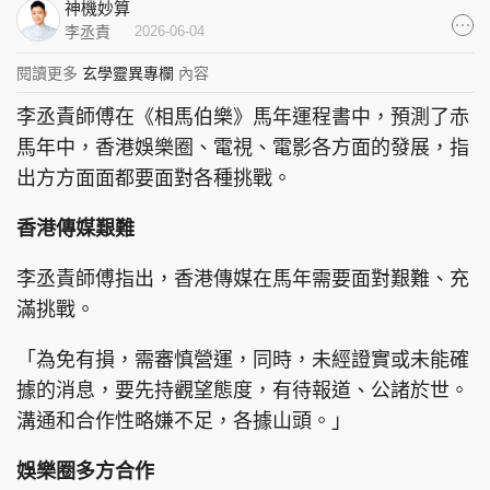
神機妙算
集團旗下品牌
李丞責
2026-06-04
閱讀更多
玄學靈異專欄
內容
李丞責師傅在《相馬伯樂》馬年運程書中，預測了赤
東周刊
cazbuyer
東Touch
馬年中，香港娛樂圈、電視、電影各方面的發展，指
出方方面面都要面對各種挑戰。
香港傳媒艱難
PCM 電腦廣場
星島頭條
星島日報
李丞責師傅指出，香港傳媒在馬年需要面對艱難、充
滿挑戰。
「為免有損，需審慎營運，同時，未經證實或未能確
頭條日報
星島環球
The Standard
據的消息，要先持觀望態度，有待報道、公諸於世。
溝通和合作性略嫌不足，各據山頭。」
娛樂圈多方合作
親子王
Oh!爸媽
JobMarket