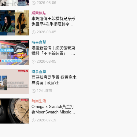
許冠傑親筆撰寫悼念忘友
2026-08-06
娛樂焦點
李嫣遺傳王菲模特兒身形
兔唇歷4次手術痕跡全消
變身美少女顏值升級
2026-08-05
時事直擊
港鐵新設備｜網民發現東
鐵綫「不明新裝置」 港
鐵解畫新設備用途
2026-08-05
時事直擊
西區殮房要重置 逾百樹木
無得留 | 政官莊
12小時前
時尚生活
Omega x Swatch黃金打
造MoonSwatch Mission
to the Moon 1969！要答
2026-07-19
啱32條問題先買到？