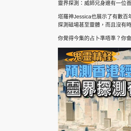
靈界探測：威師兄身邊有一位
塔羅神Jessica也展示了有
探測磁場甚至靈體，而且沒有
你覺得今集的占卜準唔準？你