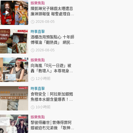
時政財經
娛樂焦點
陳凱琳兒子睇戲太嘈遭忌
健康生活
廉淋頭報復 報警處理自責
護子不力 歐錦棠陳倩揚齊
飲食旅遊
2026-08-05
表態「媽媽有責任」
時事直擊
酒樓改用預製點心 十年師
傅嘆淪「翻熱員」 網民憂
傳統手藝被淘汰
2026-08-05
娛樂焦點
向海嵐「0元一日遊」被
環球
The Standard
轟「教壞人」本尊現身回
親子王
應網民
12小時前
時事直擊
食物安全｜阿拉斯加銀鱈
魚樣本水銀含量爆表！或
令視力聽覺記憶力永久受
10小時前
損
轉載 ©Eastweek.com.hk. All rights reserved.
娛樂焦點
黎彼得離世│曾傳得罪阿
嫂被迫冇兄弟做 「歌神」