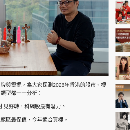
神機妙算 李丞責
緣來有理 麥玲玲
鬼靈精怪 威師兄
PCM 電腦廣場
星島頭條
星島日報
頭條日報
星島
牌與靈擺，為大家探測2026年香港的股市、樓
票類型都一一分析：
EDUPLUS
才見好轉，科網股最有潛力。
款
版權及免責聲明
Copyright © 東周網 版權所有 . 不得
九龍區最保值，今年適合買樓。