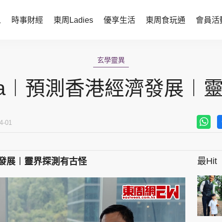
人
時事財經
東周Ladies
優享生活
東周食玩通
會員活
時事財經
東周Ladies
玄學靈異
時事直擊
談情說性
ica︱預測香港經濟發展
財經智庫
時尚生活
焦點人物
健康醫美
4-01
她世代力量
卓越女性
最Hit
經濟發展︱靈界探測有古怪
會員活動
玄學靈異
周JETSO
東勝運程
智富天下 李居明