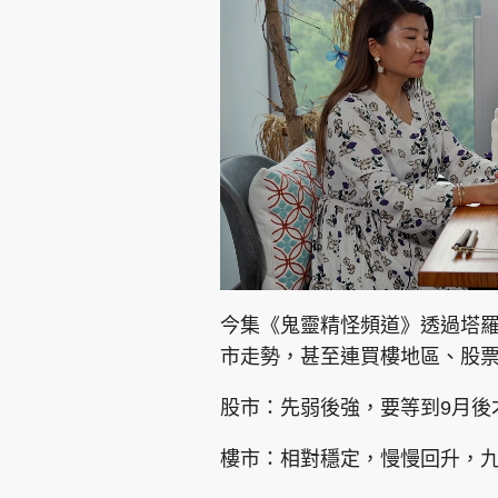
集團旗下品牌
東周刊
cazbuyer
東Touch
L
U
o
n
a
m
d
u
今集《鬼靈精怪頻道》透過塔羅
e
t
d
e
:
市走勢，甚至連買樓地區、股
4
.
Oh!爸媽
JobMarket
頭條搵工
6
0
%
股市：先弱後強，要等到9月後
關於我們
聯絡我們
隱私政策聲明
使用條
樓市：相對穩定，慢慢回升，