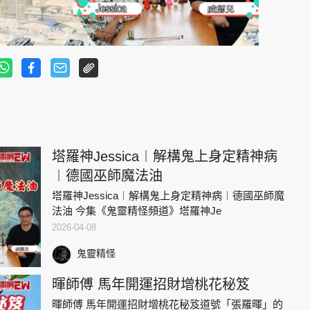
塔羅神Jessica︱解構鬼上身定精神病
︱德國巫師魔法油
塔羅神Jessica︱解構鬼上身定精神病︱德國巫師魔
法油 今集《鬼靈精怪頻道》塔羅神Je
2026-04-08
鬼靈精怪
暉師傅 馬年開運招財增桃花秘笈
暉師傅 馬年開運招財增桃花秘笈道號「張羅暉」的