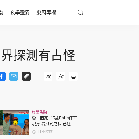
動
玄學靈異
東周專欄
優享生活
醫療百科
︱靈界探測有古怪
親子天地
與寵同行
東周專欄
娛樂焦點
娛樂名人
愛．回家│15歲Philip仔再
現身 暴風式成長 已經高
文化藝術
過「三太」樊亦敏！
11小時前