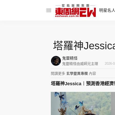
明星名
明星名人
娛樂焦點
塔羅神Jess
話題人物
鬼靈精怪
東姑熱話
鬼靈精怪由威師兄主理
2026-0
閱讀更多
玄學靈異專欄
內容
塔羅神Jessica︱預測香港
東周食玩通
樂在灣區
東
飲食玩樂