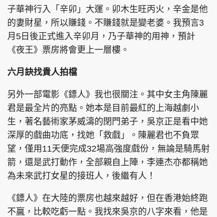
子華神行入「辛卯」大運。卯木生旺丙火，辛金是他
的妻財星，所以賺錢。不賺錢就是變老婆。我預言3
月5日後正式進入辛卯月，乃子華神的用神，預計
《夜王》票房將會更上一層樓。
六月訣找貴人拍檔
另外一部電影《鏢人》我也很關注。其中女主角陳麗
君是最全片的亮點。她本是目前最紅的上海越劇小
生，著名藝術家茅威濤的閉門弟子，吳京正是看中她
深厚的戲曲功底，找她「救戲」。陳麗君也不負眾
望，僅用11天便完成32場高強度戲份，無論是騎馬射
箭，還是武打動作，全部親自上陣，李連杰亦都稱她
為未來武打女星的接班人，後繼有人！
《鏢人》在大陸的票房也越來越好，但在香港始終跑
不贏，比較吃虧一點。我找來吳京的八字來看，他是