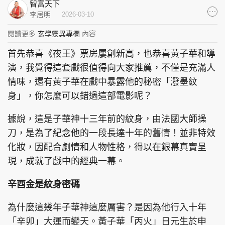
智富天下
集團旗下品牌
李居明
2026-03-10
閱讀更多
玄學靈異專欄
內容
首先恭喜《夜王》票房屢創新高，也恭喜黃子華和導
東周刊
cazbuyer
東Touch
演，我覺得這套戲很值得向大家推薦，不僅是充滿人
情味，還有黃子華在戲中暴露他的秘密「潑墨紋
身」，你怎麼可以錯過這部電影呢？
據說，這是子華神十三年前的紋身，由法國大師操
PCM 電腦廣場
星島頭條
星島日報
刀，是為了紀念他的一段長達十年的舊情！並非特效
化妝，因配合劇情和人物性格，得以在銀幕真實呈
現，成就了戲中的經典一幕。
頭條日報
星島環球
The Standard
辛酉金是紋身密碼
為什麼這幾年子華神這麼厲害？是因為他行入十年
「辛卯」大運而變天。黃子華「丙火」日元生於申
親子王
Oh!爸媽
JobMarket