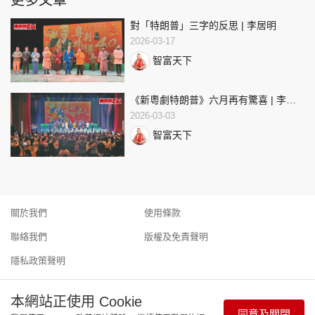
更多文章
對「特朗普」三字的反思 | 李居明
2026-03-17
智富天下
《新粵劇特朗普》六月再有驚喜 | 李居
明
2026-03-03
智富天下
關於我們
使用條款
聯絡我們
版權及免責聲明
隱私政策聲明
本網站正使用 Cookie
同意及關閉