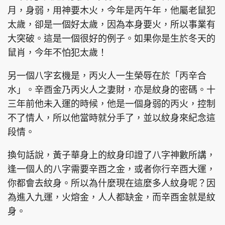
月，身弱，用神要木火，今年是丙午年，他屬老鼠犯
太歲，卻是一個好太歲，因為本身要火，所以事業有
大突破。這是一個很好的例子。如果你是生於冬天的
頭條搵工
EDUPLUS
鼠肖，今年不怕犯太歲！
另一個八字玄機是，丙火人一生榮辱在於「丙辛合
水」。辛酉金乃丙火人之妻財，亦是紋身的密碼。十
關於我們
使用條款
三年前他未入運的時候，他是一個身弱的丙火，控制
聯絡我們
版權及免責聲明
不了情人，所以他當時就分手了，並以紋身來紀念這
隱私政策聲明
段情。
換句話說，黃子華身上的紋身印證了八字神數所講，
逢一個人的八字需要辛酉之金，或者你行辛酉大運，
Copyright © 東周網 版權所有 . 不得轉載
©Eastweek.com.hk. All rights reserved.
你都會去紋身。所以為什麼現在這麼多人紋身呢？因
為進入九運，火熔金，人人都缺金，而辛酉金就是紋
身。